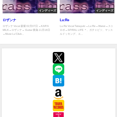
インディーズ
インディーズ
ロザンナ
Lu:Re
ロザンナ Vocal 蒼紫 02月07日 →KAR'A
Lu:Re Vocal Takayuki →Lu:Re→Waive→スト
MILK→ロザンナ→ Guitar 夜偽 11月16日
ロボ→SPIRAL LIFE ＊、ガチャピソ、マッス
→Muse Lu'Ciluk...
ルドッキング、エ...