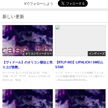
Xでフォローしよう
新しい更新
オリコンウィークリー
インディーズ
【ヴィドール】のオリコン順位と売
【RTLP-003】LIPHLICH / SMELL
り上げ枚数。
STAR
ヴィドール 【シングル】02.12.25 ***位
リップ・ヴァン・ウィンクル 特例Z ファンタ
**0回 ***,*** ***,*** オカルトプロポーズ
ジスタ 執着の終着 アマデウス ペテン師マラソ
03.03.14 *84位 ...
ン Bonus track LIPHLICH Ku...