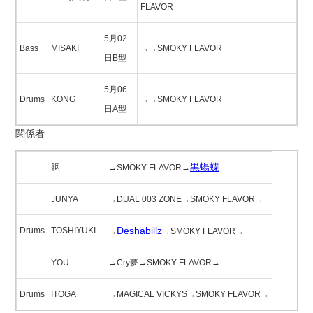
FLAVOR
5月02
Bass
MISAKI
→→SMOKY FLAVOR
日B型
5月06
Drums
KONG
→→SMOKY FLAVOR
日A型
関係者
黒蝪蝶
躯
→SMOKY FLAVOR→
JUNYA
→DUAL 003 ZONE→SMOKY FLAVOR→
Deshabillz
Drums
TOSHIYUKI
→
→SMOKY FLAVOR→
YOU
→Cry夢→SMOKY FLAVOR→
Drums
ITOGA
→MAGICAL VICKYS→SMOKY FLAVOR→