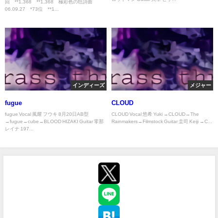
回 **1,368 **1,368 極彩色の狂詩曲
06.09.27 *73位 **1...
インディーズ
メジャー
fugue
CLOUD
fugue Vocal 風耀 フウキ 8月20日AB型
CLOUD Vocal 悠希 Yuki →CLOUD→The
→fugue→cube→BLOOD HIZAKI Guitar 零那
Rainmakers→Filmstock Guitar 圭司 Keiji →C...
レイナ 197...