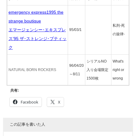
emergency express1995 the
strange boutique
私刑-死
エマージェンシー･エキスプレ
95/03/1
の旋律-
ス'95 ザ･ストレンジ･ブティッ
ク
シリアルNO
What's
96/04/20
NATURAL BORN ROCKERS
入り会場限定
right or
～8/11
1500枚
wrong
共有:
Facebook
X
この記事を書いた人