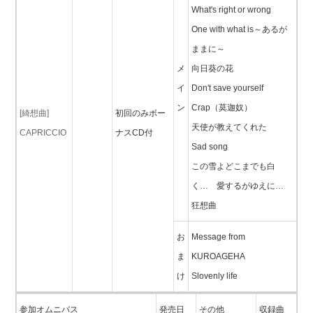
What's right or wrong
One with what is～あるが
ままに～
メ
向日葵の花
イ
Don't save yourself
ン
Crap（莫迦奴）
[綺想曲]
初回のみボー
天使が教えてくれた
CAPRICCIO
ナスCD付
Sad song
この雪よどこまでも白
く… 愛するがゆえに…
狂想曲
お
Message from
ま
KUROAGEHA
け
Slovenly life
参加オムニバス
発売日
その他
収録曲