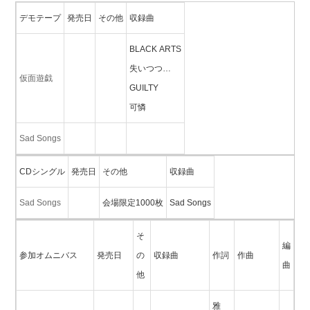
デモテープ
発売日
その他
収録曲
BLACK ARTS
失いつつ…
仮面遊戯
GUILTY
可憐
Sad Songs
CDシングル
発売日
その他
収録曲
Sad Songs
会場限定1000枚
Sad Songs
そ
編
参加オムニバス
発売日
の
収録曲
作詞
作曲
曲
他
雅