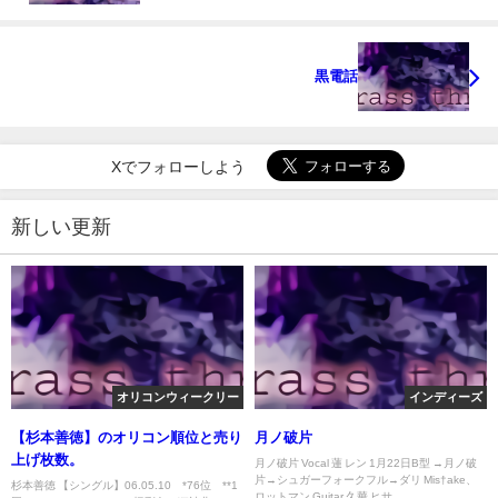
黒電話
Xでフォローしよう
新しい更新
オリコンウィークリー
インディーズ
【杉本善徳】のオリコン順位と売り
月ノ破片
上げ枚数。
月ノ破片 Vocal 蓮 レン 1月22日B型 →月ノ破
片→シュガーフォークフル→ダリ Mis†ake、
杉本善徳 【シングル】06.05.10 *76位 **1
ロットマン Guitar 久華 ヒサ...