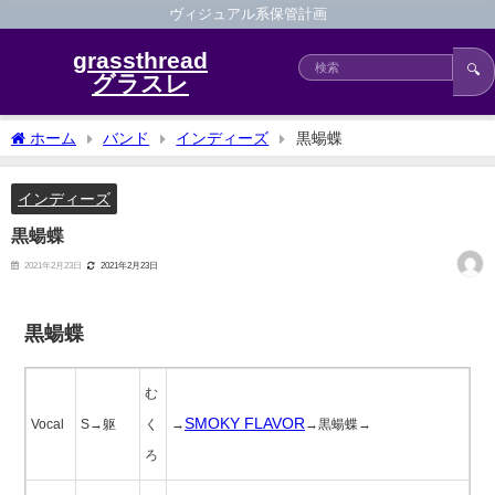
ヴィジュアル系保管計画
grassthread
🔍
グラスレ
ホーム
バンド
インディーズ
黒蝪蝶
インディーズ
黒蝪蝶
2021年2月23日
2021年2月23日
黒蝪蝶
む
SMOKY FLAVOR
Vocal
S→躯
く
→
→黒蝪蝶→
ろ