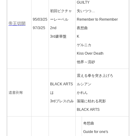
GUILTY
初回ピクチャ
失いつつ…
95/03/25
ーレーベル
Remenber to Remember
帝王切開
97/3/25
2nd
夜想曲
3rd豪華盤
K
ゲルニカ
Kiss Over Death
他界～流砂
震える拳を突き上げろ
BLACK ARTS
ルシアン
遺書剥奪
は
かれん
3rdプレスのみ
落陽に枯れる死影
BLACK ARTS
奇想曲
Guide for one's