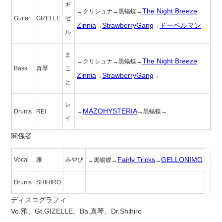
ギ
The Night Breeze
→クリシュナ→黒蝪蝶→
Guitar
GIZELLE
ゼ
Zinnia
StrawberryGang
ドーベルマン
→
→
ル
ま
The Night Breeze
→クリシュナ→黒蝪蝶→
Bass
真琴
こ
Zinnia
StrawberryGang
→
→
と
レ
MAZOHYSTERIA
Drums
REI
→
→黒蝪蝶→
イ
関係者
Fairly Tricks
GELLONIMO
Vocal
雅
みやび
→黒蝪蝶→
→
Drums
SHIHIRO
ディスコグラフィ
Vo.雅、Gt.GIZELLE、Ba.真琴、Dr.Shihiro