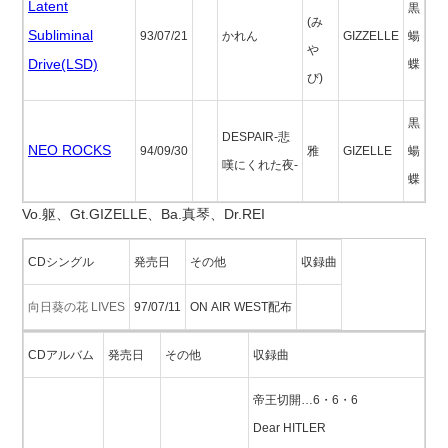
Latent
黒
(み
Subliminal
93/07/21
かれん
GIZZELLE
蝪
や
Drive(LSD)
蝶
び)
黒
DESPAIR-悲
NEO ROCKS
94/09/30
雅
GIZELLE
蝪
嘆にくれた夜-
蝶
Vo.躯、Gt.GIZELLE、Ba.真琴、Dr.REI
CDシングル
発売日
その他
収録曲
向日葵の花 LIVES
97/07/11
ON AIR WEST配布
CDアルバム
発売日
その他
収録曲
帝王切開…6・6・6
Dear HITLER