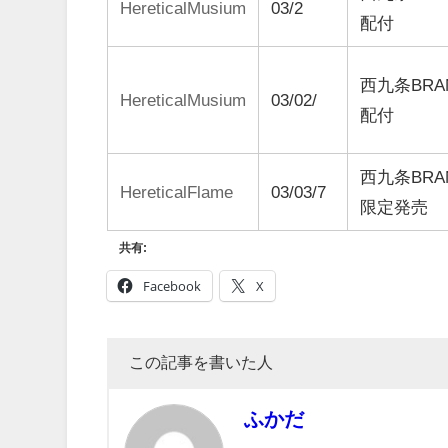
HereticalMusium
03/2
配付
西九条BRA
HereticalMusium
03/02/
配付
西九条BRA
HereticalFlame
03/03/7
限定発売
共有:
Facebook
X
この記事を書いた人
ふかだ