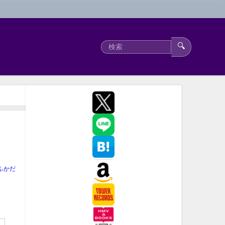
🔍
ふかだ