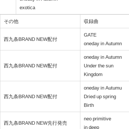
exotica
その他
収録曲
GATE
西九条BRAND NEW配付
oneday in Autumn
oneday in Autumn
西九条BRAND NEW配付
Under the sun
Kingdom
oneday in Autumu
西九条BRAND NEW配付
Dried up spring
Birth
neo primitive
西九条BRAND NEW先行発売
in deep