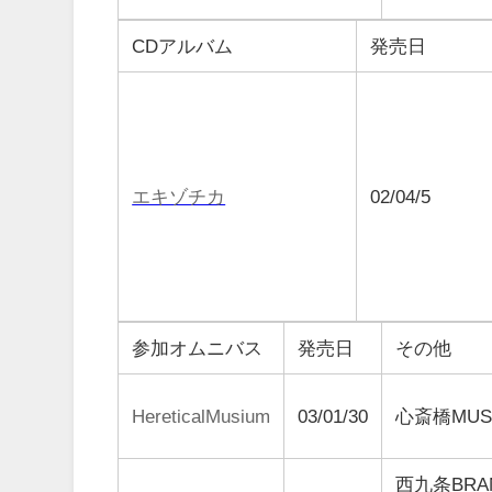
CDアルバム
発売日
エキゾチカ
02/04/5
参加オムニバス
発売日
その他
HereticalMusium
03/01/30
心斎橋MU
西九条BRA