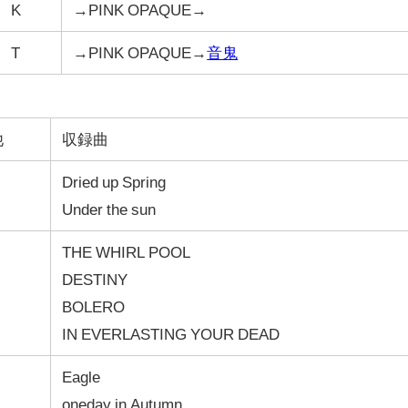
K
→PINK OPAQUE→
T
→PINK OPAQUE→
音鬼
他
収録曲
Dried up Spring
Under the sun
THE WHIRL POOL
DESTINY
BOLERO
IN EVERLASTING YOUR DEAD
Eagle
oneday in Autumn