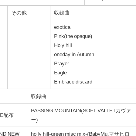
その他
収録曲
exotica
Pink(the opaque)
Holy hill
oneday in Autumn
Prayer
Eagle
Embrace discard
収録曲
PASSING MOUNTAIN(SOFT VALLETカヴァ
SE配布
ー)
ND NEW
holly hill-green misc mix-(BabyMu,マサヒロ