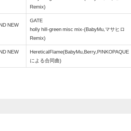
Remix)
GATE
ND NEW
holly hill-green misc mix-(BabyMu,マサヒロ
Remix)
ND NEW
HereticalFlame(BabyMu,Berry,PINKOPAQUE
による合同曲)