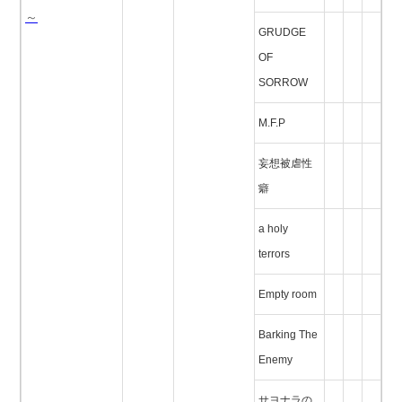
～
GRUDGE
OF
SORROW
M.F.P
妄想被虐性
癖
a holy
terrors
Empty room
Barking The
Enemy
サヨナラの