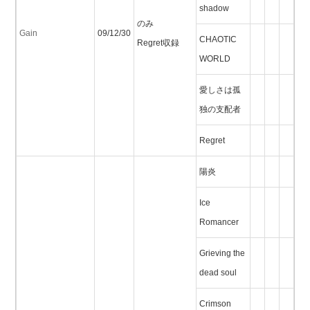
shadow
のみ
Gain
09/12/30
CHAOTIC
Regret収録
WORLD
愛しさは孤
独の支配者
Regret
陽炎
Ice
Romancer
Grieving the
dead soul
Crimson