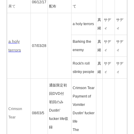
06/12/17
果て
配布
て
真
サデ
サデ
a holy terrors
緒
ィ
ィ
a holy
Barking the
真
サデ
サデ
07/03/28
terrors
enemy
緒
ィ
ィ
Rock'n roll
真
サデ
サデ
stinky people
緒
ィ
ィ
通販限定初
Crimson Tear
回DVD付
Payment of
初回のみ
Vomiter
Crimson
Dustin'
08/03/5
Dustin' fucker
Tear
fucker life収
life
録
The