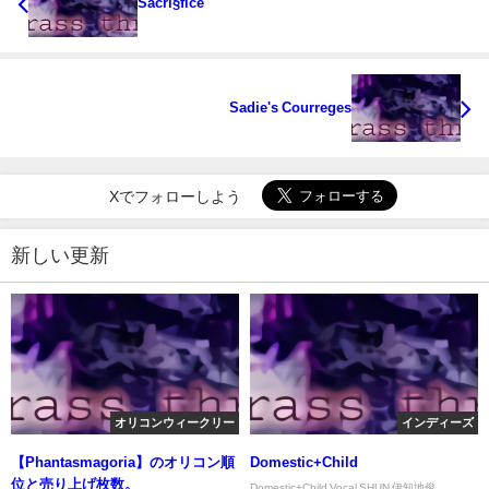
Sacri§fice
Sadie's Courreges
Xでフォローしよう
新しい更新
オリコンウィークリー
インディーズ
【Phantasmagoria】のオリコン順
Domestic+Child
位と売り上げ枚数。
Domestic+Child Vocal SHUN 伊知地俊