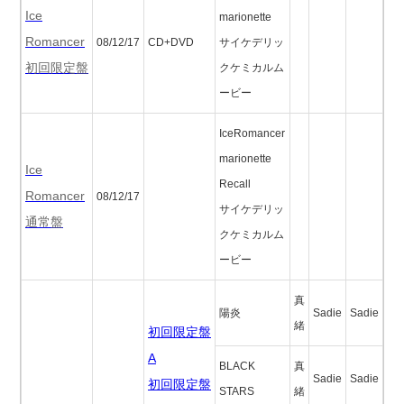
Ice
marionette
Romancer
08/12/17
CD+DVD
サイケデリッ
初回限定盤
クケミカルム
ービー
IceRomancer
marionette
Ice
Recall
Romancer
08/12/17
サイケデリッ
通常盤
クケミカルム
ービー
真
陽炎
Sadie
Sadie
緒
初回限定盤
A
BLACK
真
Sadie
Sadie
初回限定盤
STARS
緒