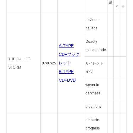
緒
ィ
ィ
obvious
ballade
Deadly
A-TYPE
masquerade
CD+ブック
THE BULLET
レット
07/07/25
サイレント
STORM
B-TYPE
イヴ
CD+DVD
waver in
darkness
blue irony
obstacle
progress