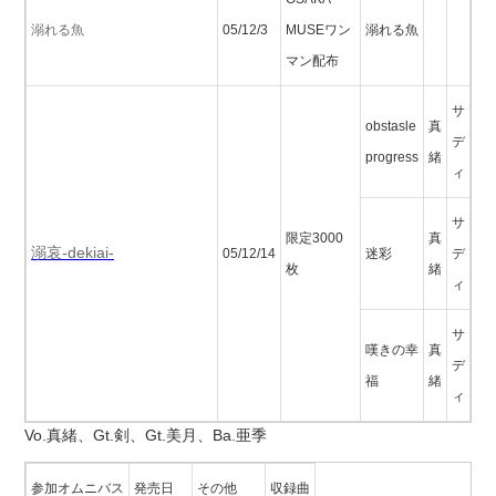
溺れる魚
05/12/3
MUSEワン
溺れる魚
マン配布
サ
obstasle
真
デ
progress
緒
ィ
サ
限定3000
真
溺哀-dekiai-
05/12/14
迷彩
デ
枚
緒
ィ
サ
嘆きの幸
真
デ
福
緒
ィ
Vo.真緒、Gt.剣、Gt.美月、Ba.亜季
参加オムニバス
発売日
その他
収録曲