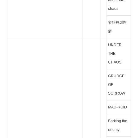
under the
chaos
妄想被虐性
癖
UNDER
THE
CHAOS
GRUDGE
OF
SORROW
MAD-ROID
Barking the
enemy