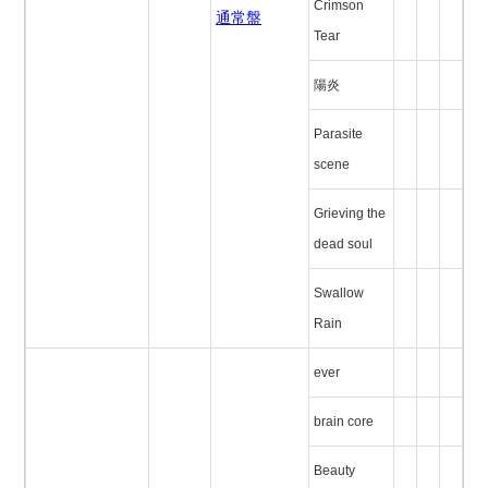
Crimson
通常盤
Tear
陽炎
Parasite
scene
Grieving the
dead soul
Swallow
Rain
ever
brain core
Beauty