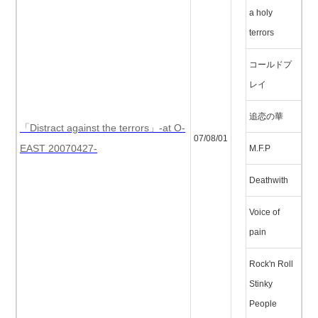
a holy
terrors
コールドプ
レイ
追恋の華
「Distract against the terrors」-at O-
07/08/01
EAST 20070427-
M.F.P
Deathwith
Voice of
pain
Rock'n Roll
Stinky
People