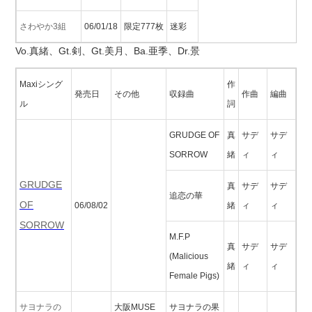
さわやか3組
06/01/18
限定777枚
迷彩
Vo.真緒、Gt.剣、Gt.美月、Ba.亜季、Dr.景
Maxiシング
作
発売日
その他
収録曲
作曲
編曲
ル
詞
GRUDGE OF
真
サデ
サデ
SORROW
緒
ィ
ィ
GRUDGE
真
サデ
サデ
追恋の華
OF
06/08/02
緒
ィ
ィ
SORROW
M.F.P
真
サデ
サデ
(Malicious
緒
ィ
ィ
Female Pigs)
サヨナラの
大阪MUSE
サヨナラの果