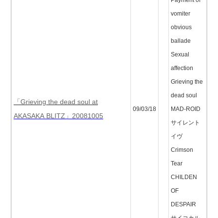
Payment of
vomiter
obvious
ballade
Sexual
affection
Grieving the
dead soul
「Grieving the dead soul at
09/03/18
MAD-ROID
AKASAKA BLITZ」20081005
サイレント
イヴ
Crimson
Tear
CHILDEN
OF
DESPAIR