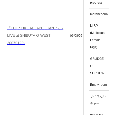
progress
meranchoria
M.F.P
「THE SUICIDAL APPLICANTS」-
(Malicious
LIVE at SHIBUYA O-WEST
06/08/02
Female
20070120-
Pigs)
GRUDGE
OF
SORROW
Empty room
サイコカル
チャー