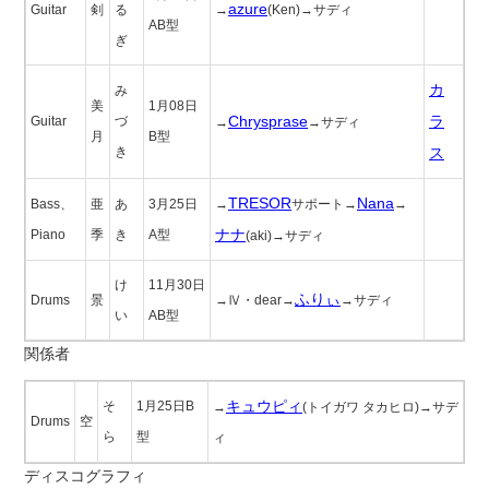
azure
Guitar
剣
る
→
(Ken)→サディ
AB型
ぎ
カ
み
美
1月08日
Chrysprase
ラ
Guitar
づ
→
→サディ
月
B型
き
ス
TRESOR
Nana
Bass、
亜
あ
3月25日
→
サポート→
→
ナナ
Piano
季
き
A型
(aki)→サディ
け
11月30日
ふりぃ
Drums
景
→Ⅳ・dear→
→サディ
い
AB型
関係者
キュウピィ
そ
1月25日B
→
(トイガワ タカヒロ)→サデ
Drums
空
ら
型
ィ
ディスコグラフィ