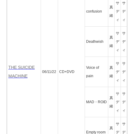
サ
サ
真
confusion
デ
デ
緒
ィ
ィ
サ
サ
真
Deathwish
デ
デ
緒
ィ
ィ
サ
サ
THE SUICIDE
Voice of
真
06/11/22
CD+DVD
デ
デ
MACHINE
pain
緒
ィ
ィ
サ
サ
真
MAD・ROID
デ
デ
緒
ィ
ィ
サ
サ
真
Empty room
デ
デ