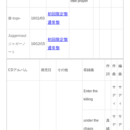
little prayer
初回限定盤
棘-toge-
10/11/03
通常盤
Juggernaut
初回限定盤
ジャガーノ
10/12/15
通常盤
ート
作
作
編
CDアルバム
発売日
その他
収録曲
詞
曲
曲
サ
サ
Enter the
デ
デ
killing
ィ
ィ
サ
サ
under the
真
デ
デ
chaos
緒