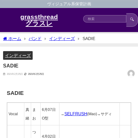
ヴィジュアル系保管計画
grassthread
🔍
グラスレ
ホーム
バンド
インディーズ
SADIE
インディーズ
SADIE
2021年2月25日
2021年2月25日
SADIE
真
ま
6月07日
SELFRUSH
Vocal
→
(Mao)→サディ
緒
お
O型
つ
4月02日