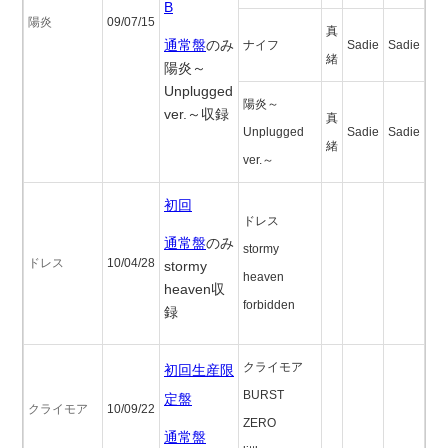
B
陽炎
09/07/15
真
通常盤
のみ
ナイフ
Sadie
Sadie
緒
陽炎～
Unplugged
陽炎～
ver.～収録
真
Unplugged
Sadie
Sadie
緒
ver.～
初回
ドレス
通常盤
のみ
stormy
ドレス
10/04/28
stormy
heaven
heaven収
forbidden
録
クライモア
初回生産限
BURST
定盤
クライモア
10/09/22
ZERO
通常盤