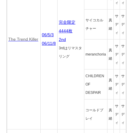
ィ
ィ
サ
サ
サイコカル
真
完全限定
デ
デ
チャー
緒
4444枚
ィ
ィ
06/5/3
The Trend Killer
2nd
06/11/8
サ
サ
3rdはリマスタ
真
meranchoria
デ
デ
リング
緒
ィ
ィ
CHILDREN
サ
サ
真
OF
デ
デ
緒
DESPAIR
ィ
ィ
サ
サ
コールドプ
真
デ
デ
レイ
緒
ィ
ィ