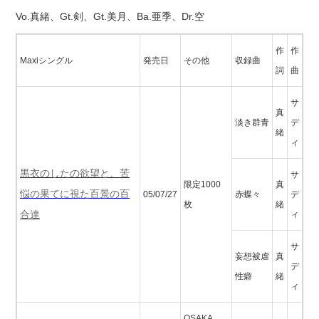
Vo.真緒、Gt.剣、Gt.美月、Ba.亜季、Dr.空
作
作
Maxiシングル
発売日
その他
収録曲
詞
曲
サ
真
淡き群青
デ
緒
ィ
黒衣のしたの欲望と、苦
サ
限定1000
真
悩の果てに視た百景の百
05/07/27
赤蝶々
デ
枚
緒
合達
ィ
サ
妄想被虐
真
デ
性癖
緒
ィ
OSAKA