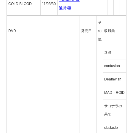
COLD BLOOD
11/03/30
通常盤
そ
DVD
発売日
の
収録曲
他
迷彩
confusion
Deathwish
MAD・ROID
サヨナラの
果て
obstacle