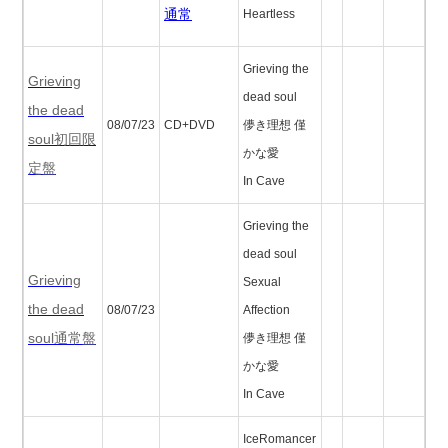
通常
Heartless
Grieving the
Grieving
dead soul
the dead
08/07/23
CD+DVD
儚き理想 僅
soul初回限
かな愛
定盤
In Cave
Grieving the
dead soul
Grieving
Sexual
the dead
08/07/23
Affection
soul通常盤
儚き理想 僅
かな愛
In Cave
IceRomancer