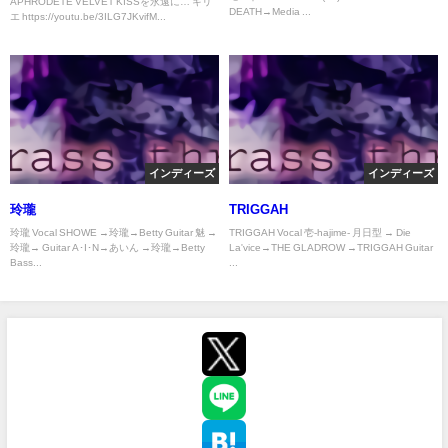
APHRODETE VELVET KISSを永遠に… キリ
DEATH→Media ...
エ https://youtu.be/3ILG7JKvifM...
インディーズ
インディーズ
玲瓏
TRIGGAH
玲瓏 Vocal SHOWE →玲瓏→Betty Guitar 魅 →
TRIGGAH Vocal 壱-hajime- 月日型 → Die
玲瓏→ Guitar A･I･N→あいん →玲瓏→Betty
La'vice→THE GLADROW →TRIGGAH Guitar
Bass...
...