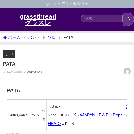
ヴィジュアル系保管計画
grassthread
🔍
グラスレ
ホーム
バンド
ソロ
PATA
ソロ
PATA
2021年2月24日
2021年2月24日
PATA
雅～
→Black
パ
X
XJAPAN
P.A.F.
Dope
miya
Guiter,Voice
PATA
Rose→JUDY→
→
→
→
タ
HEADz
～
→Ra:IN