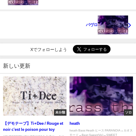
パヴロ
Xでフォローしよう
新しい更新
未分類
ソロ
【デモテープ】Ti+Dee / Rouge et
heath
noir c'est le poison pour toy
heath Bass Heath ヒース PARANOIA→カオス
モード→Beet Sweet(Vo)→SWEET