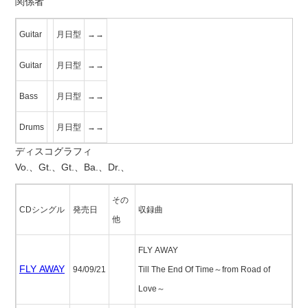
関係者
Guitar
月日型
→→
Guitar
月日型
→→
Bass
月日型
→→
Drums
月日型
→→
ディスコグラフィ
Vo.、Gt.、Gt.、Ba.、Dr.、
その
CDシングル
発売日
収録曲
他
FLY AWAY
FLY AWAY
94/09/21
Till The End Of Time～from Road of
Love～