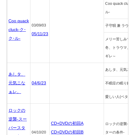
Coo quack cluck
ル-
Coo quack
03/09/03
子守唄 兼 ラヴソ
cluck-ク･
05/11/23
ク･ル-
メリー苦しみマスd
冬、トラウマ、絶
ギレ～
あしタ、元気ニな
あしタ、
元気ニな
04/6/23
不眠症の眠り姫
ぁレ。
愛しい人(ベタです
ロックの
逆襲-スー
CD+DVDの初回A
ロックの逆襲-ス
パースタ
CD+DVDの初回B
04/10/20
ターの条件-