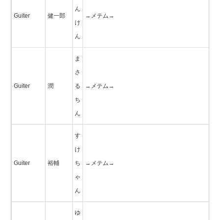
ん
Guiter
健一郎
→メテム→
け
ん
ま
さ
Guiter
潤
る
→メテム→
ち
ん
す
け
Guiter
裕輔
ち
→メテム→
ゃ
ん
ゆ