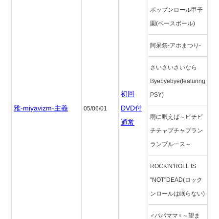
ポップンロール甲子
園(ベースボール)
阿呆祭-アホまつり-
さいさいさいなら
Byebyebye(featuring
初回
PSY)
雅-miyavizm-主義
DVD付
05/06/01
雨に唄えば～ピチピ
通常
チチャプチャプラン
ランブルース～
ROCK'N'ROLL IS
"NOT"DEAD(ロック
ンロールは眠らない)
♂パパママ♀～望ま