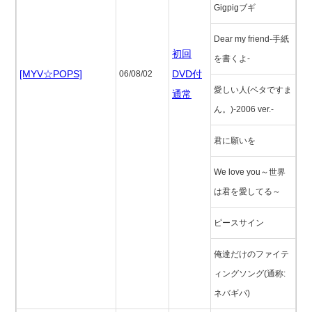
Gigpigブギ
Dear my friend-手紙
初回
を書くよ-
[MYV☆POPS]
DVD付
06/08/02
愛しい人(ベタですま
通常
ん。)-2006 ver.-
君に願いを
We love you～世界
は君を愛してる～
ピースサイン
俺達だけのファイテ
ィングソング(通称:
ネバギバ)