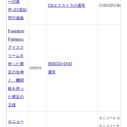
ーの条
CDエクストラの通常
21世紀型行進曲
件-/21世紀
型行進曲
Freedom
Fighters-
アイスク
リームを
持った裸
初回CD+DVD
05/05/4
足の女神
通常
と、機関
銃を持っ
た裸足の
王様
セニョール セニ
セニョー
セニョリータ