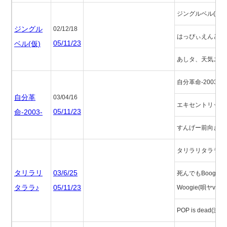
ジングルベル(仮)
ジングル
02/12/18
はっぴぃえんどの
05/11/23
ベル(仮)
あしタ、天気ニな
自分革命-2003-
自分革
03/04/16
エキセントリック
05/11/23
命-2003-
すんげー前向きな唄
タリラリタララ♪
タリラリ
03/6/25
死んでもBoogie-
タララ♪
05/11/23
Woogie(唄ヤver.)
POP is dead(激ヤv