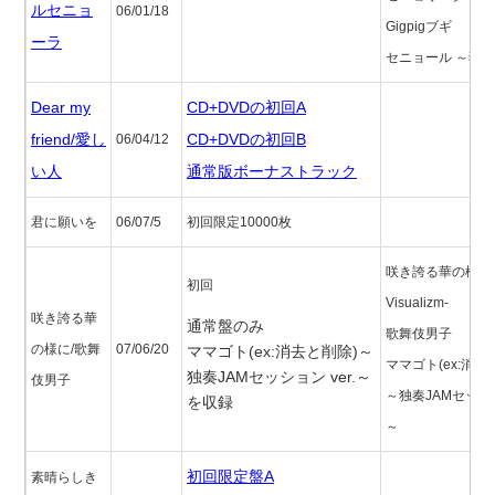
ルセニョ
06/01/18
Gigpigブギ
ーラ
セニョール ～独
Dear my
CD+DVDの初回A
friend/愛し
CD+DVDの初回B
06/04/12
い人
通常版ボーナストラック
君に願いを
06/07/5
初回限定10000枚
咲き誇る華の様に-
初回
Visualizm-
咲き誇る華
通常盤のみ
歌舞伎男子
の様に/歌舞
07/06/20
ママゴト(ex:消去と削除)～
ママゴト(ex:消去
独奏JAMセッション ver.～
伎男子
～独奏JAMセッション
を収録
～
初回限定盤A
素晴らしき