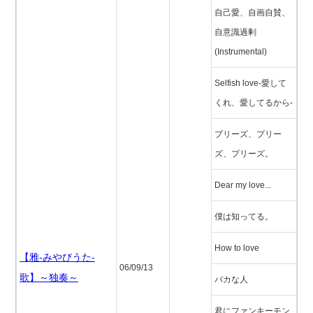
自己愛、自画自賛、
自意識過剰
(Instrumental)
Selfish love-愛して
くれ、愛してるから-
プリーズ、プリー
ズ、プリーズ。
Dear my love...
僕は知ってる。
How to love
【雅-みやびうた-
06/09/13
歌】～独奏～
バカな人
君にファンキーモン