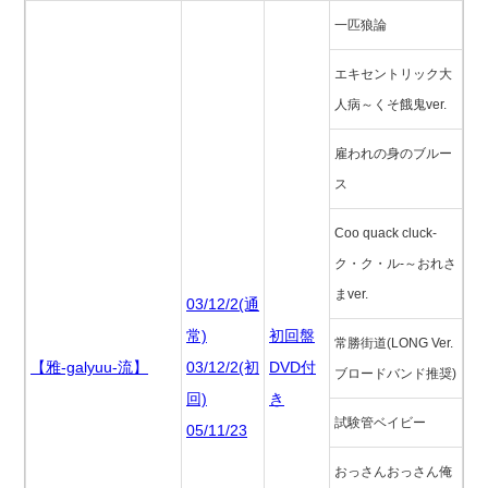
一匹狼論
エキセントリック大
人病～くそ餓鬼ver.
雇われの身のブルー
ス
Coo quack cluck-
ク・ク・ル-～おれさ
まver.
03/12/2(通
常)
初回盤
常勝街道(LONG Ver.
【雅-galyuu-流】
03/12/2(初
DVD付
ブロードバンド推奨)
回)
き
試験管ベイビー
05/11/23
おっさんおっさん俺