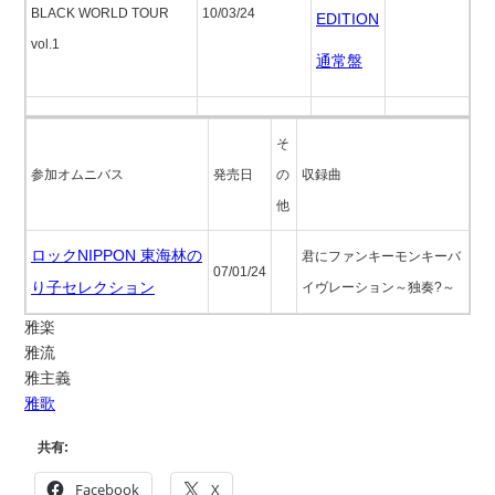
BLACK WORLD TOUR
10/03/24
EDITION
vol.1
通常盤
そ
参加オムニバス
発売日
の
収録曲
他
ロックNIPPON 東海林の
君にファンキーモンキーバ
07/01/24
り子セレクション
イヴレーション～独奏?～
雅楽
雅流
雅主義
雅歌
共有:
Facebook
X