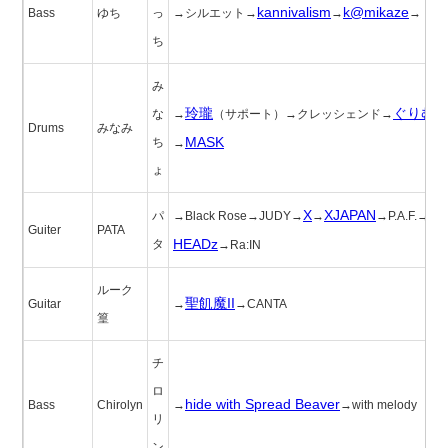
kannivalism
k@mikaze
Bass
ゆち
っ
→シルエット→
→
→
ち
み
玲瓏
ぐりむ
な
→
（サポート）→クレッシェンド→
Drums
みなみ
MASK
ち
→
ょ
X
XJAPAN
Do
パ
→Black Rose→JUDY→
→
→P.A.F.→
Guiter
PATA
HEADz
タ
→Ra:IN
ルーク
聖飢魔II
Guitar
→
→CANTA
篁
チ
ロ
hide with Spread Beaver
Bass
Chirolyn
→
→with melody
リ
ン