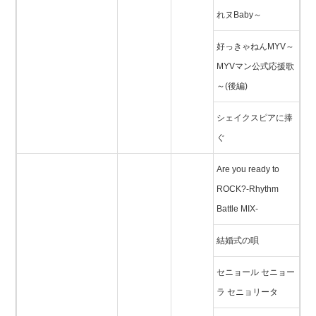
れヌBaby～
好っきゃねんMYV～
MYVマン公式応援歌
～(後編)
シェイクスピアに捧
ぐ
Are you ready to
ROCK?-Rhythm
Battle MIX-
結婚式の唄
セニョール セニョー
ラ セニョリータ