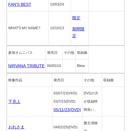
FAN'S BEST
10/03/24
限定
WHAT'S MY NAME?
10/10/13
期間限
定
参加オムニバス
発売日
その他
収録曲
NIRVANA TRIBUTE
06/05/10
Blew
映像作品
発売日
その他
収録曲
03/07/23(VHS)
DVDの方
下克上
03/7/23(DVD)
が収録時
05/11/23(DVD)
間長い。
雅主演映
おれさま
04/02/25(DVD)