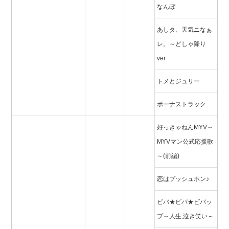
なんぼ
あしタ、天気ニなぁ
レ。～どしゃ降り
ver.
トメとジュリー
ボーナストラック
好っきゃねんMYV～
MYVマン公式応援歌
～(前編)
恋はプッシュホン♪
ビバ★ビバ★ビバッ
プ～人生,泣き笑い～