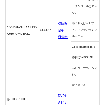
ックンロールは眠ら
ない]
初回限
雨に唄えば～ピチピ
7 SAMURAI SESSIONS-
チチャプランランブ
定盤
07/07/18
We're KAVKI BOIZ-
ルース～
通常盤
Girls,be ambitious.
勝利のV-ROCK!!
あしタ、元気ニなぁ
レ。
君に願いを
DVD付
雅-THIS IZ THE
き限定