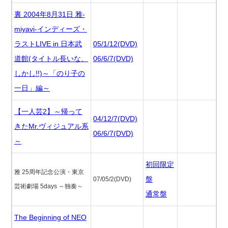
裏 2004年8月31日 雅-
miyavi-インディーズ・
ラストLIVE in 日本武
05/1/12(DVD)
道館(タイトル長いな、
06/6/7(DVD)
しかし!!)～「のり子の
一日」編～
【一人芸2】～帰って
04/12/7(DVD)
きたMr.ヴィジュアル系
06/6/7(DVD)
～
初回限定
雅 25周年記念公演・東京
盤
07/05/2(DVD)
芸術劇場 5days ～独奏～
通常盤
The Beginning of NEO