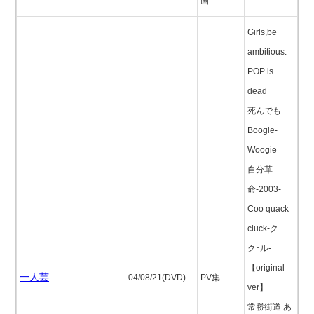
画
Girls,be
ambitious.
POP is
dead
死んでも
Boogie-
Woogie
自分革
命-2003-
Coo quack
cluck-ク･
ク･ル-
【original
一人芸
04/08/21(DVD)
PV集
ver】
常勝街道 あ