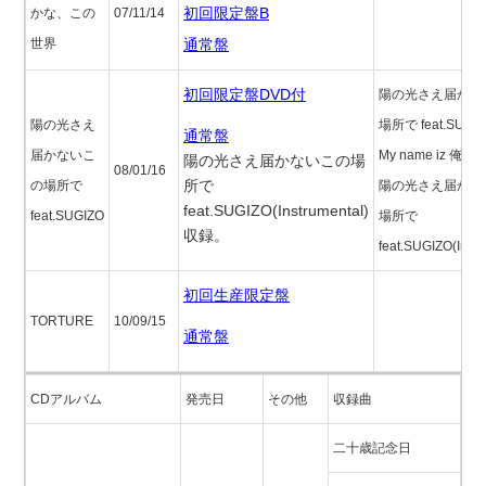
初回限定盤B
かな、この
07/11/14
世界
通常盤
初回限定盤DVD付
陽の光さえ届かな
陽の光さえ
場所で feat.SUGI
通常盤
届かないこ
My name iz 俺様.
陽の光さえ届かないこの場
08/01/16
所で
の場所で
陽の光さえ届かな
feat.SUGIZO(Instrumental)
feat.SUGIZO
場所で
収録。
feat.SUGIZO(Instr
初回生産限定盤
TORTURE
10/09/15
通常盤
CDアルバム
発売日
その他
収録曲
二十歳記念日