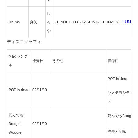
し
LUNAS
Drums
真矢
ん
→PINOCCHIO→KASHIMIR→LUNACY→
や
ディスコグラフィ
Maxiシング
発売日
その他
収録曲
ル
POP is dead
POP is dead
02/11/30
ヤメテヨシテサワ
デ
死んでも
死んでもBoogie-W
Boogie-
02/11/30
消去と削除
Woogie