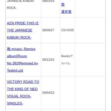
JAPANESE KABUKI
08/03/19
盤
ROCK-
通常盤
AZN PRIDE-THIS IZ
THE JAPANESE
08/08/27
CD+DVD
KABUKI ROCK-
雅-miyavi- Remixx
album[Room
Remixア
08/12/24
No.382]Remixed by
ルバム
TeddyLoid
VICTORY ROAD TO
THE KING OF NEO
09/04/22
VISUAL ROCK-
SINGLES-