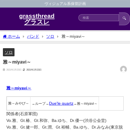
ヴィジュアル系保管計画
grassthread
🔍
グラスレ
ホーム
バンド
ソロ
雅～miyavi～
ソロ
雅～miyavi～
2021年2月23日
2021年2月23日
雅～miyavi～
Due'le quartz
雅～みやび～
→ループ→
→雅～miyavi～
関係者(石原軍団)
Vo.雅、Gt.椿、Gt.和弥、Ba.ゆち、Dr.優一(渋谷公会堂)
Vo.雅、Gt.健一郎、Gt.潤、Gt.裕輔、Ba.ゆち、Dr.みなみ(東京脱