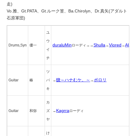
走)
Vo.雅、Gt.PATA、Gt.ルーク篁、Ba.Chirolyn、Dr.真矢(アダルト
石原軍団)
ユ
ウ
duraluMin
Shulla
Viored
AUB
Drums,Syn
優一
ローディ→→
→
→
イ
チ
ツ
餞～ハナむケ。～
ポロリ
Guitar
椿
バ
→
→
キ
カ
Kagrra
Guitar
和弥
ズ
→
ローディ
ヤ
け