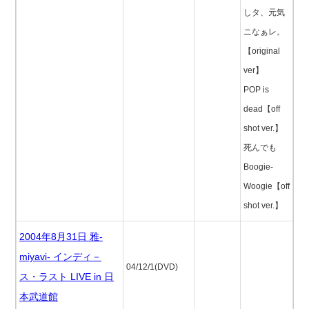
しタ、元気
ニなぁレ。
【original
ver】
POP is
dead【off
shot ver.】
死んでも
Boogie-
Woogie【off
shot ver.】
2004年8月31日 雅-
miyavi- インディ－
04/12/1(DVD)
ス・ラスト LIVE in 日
本武道館