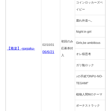
コインロッカーズベ
イビー
腐れ外道へ。
Night in girl
初回のみ
Girls,be ambitious
02/10/31
【雅楽】-gagaku-
応募券封
06/6/21
オレ様思考
入
ガリ勉ロック
♪の手紙"ONPU-NO-
TEGAMI"
植物人間Mのテーマ
ボーナストラック