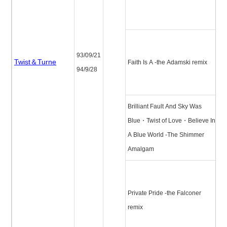
バ
ッ
フ
93/09/21
ズ
Twist＆Turne
Faith Is A -the Adamski remix
94/9/28
ム
ク
Brilliant Fault And Sky Was
Blue・Twist of Love・Believe In
A Blue World -The Shimmer
Amalgam
プ
ト
Private Pride -the Falconer
(
remix
ナ