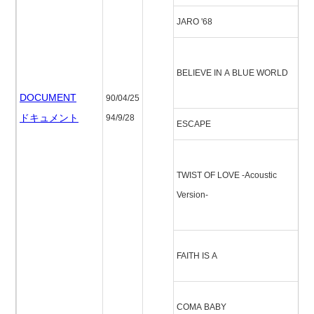
JARO '68
ヤ
ビ
BELIEVE IN A BLUE WORLD
ン
ー
DOCUMENT
90/04/25
ドキュメント
94/9/28
ESCAPE
エ
ツ
TWIST OF LOVE -Acoustic
ブ
Version-
ー
ヴ
フ
FAITH IS A
ズ
コ
COMA BABY