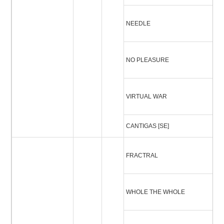
ニ
NEEDLE
ヴ
ノ
NO PLEASURE
ー
ヴ
VIRTUAL WAR
ウ
CANTIGAS [SE]
C
FRACTRAL
フ
ホ
WHOLE THE WHOLE
ー
ア