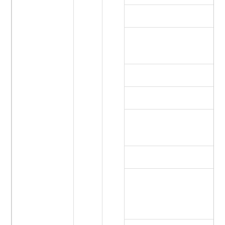
エ
ホ
ー
ア
マ
フ
イ
パ
エ
グ
ス