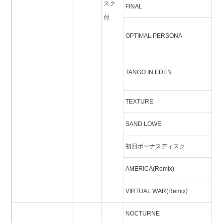
スク
FINAL
フ
付
オ
OPTIMAL PERSONA
ペ
タ
TANGO IN EDEN
エ
TEXTURE
テ
SAND LOWE
S
初回ボーナスディスク
AMERICA(Remix)
VIRTUAL WAR(Remix)
NOCTURNE
ノ