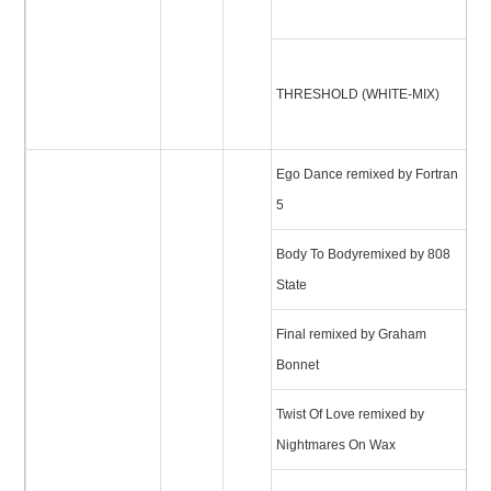
ク
ス
THRESHOLD (WHITE-MIX)
(
ク
Ego Dance remixed by Fortran
エ
5
Body To Bodyremixed by 808
ボ
State
ボ
Final remixed by Graham
フ
Bonnet
Twist Of Love remixed by
ツ
Nightmares On Wax
ブ