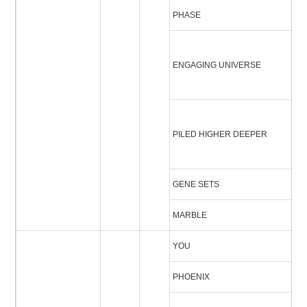
PHASE
フ
エ
ENGAGING UNIVERSE
グ
ス
パ
PILED HIGHER DEEPER
ア
ー
GENE SETS
ジ
MARBLE
マ
YOU
ユ
PHOENIX
フ