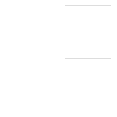
K
G
ツ
ブ
ジ
ジ
ニ
パ
ー
エ
ビ
プ