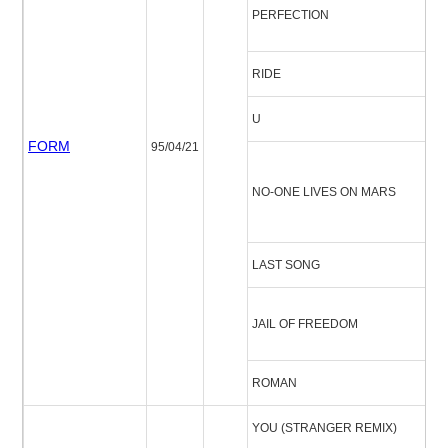
パ
PERFECTION
ン
RIDE
ラ
U
U
FORM
95/04/21
ノ
NO-ONE LIVES ON MARS
ヴ
ー
LAST SONG
ラ
ジ
JAIL OF FREEDOM
ブ
ROMAN
ロ
YOU (STRANGER REMIX)
ユ