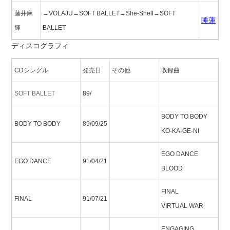
藤井麻
→VOLAJU→SOFT BALLET→She-Shell→SOFT
睡蓮
輝
BALLET
ディスコグラフィ
CDシングル
発売日
その他
収録曲
SOFT BALLET
89/
BODY TO BODY
BODY TO BODY
89/09/25
KO-KA-GE-NI
EGO DANCE
EGO DANCE
91/04/21
BLOOD
FINAL
FINAL
91/07/21
VIRTUAL WAR
ENGAGING