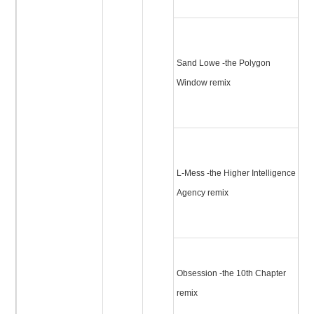
ス
サ
(
Sand Lowe -the Polygon
ン
Window remix
ウ
ス
L
イ
L-Mess -the Higher Intelligence
リ
Agency remix
ー
リ
オ
Obsession -the 10th Chapter
(
remix
ャ
ッ