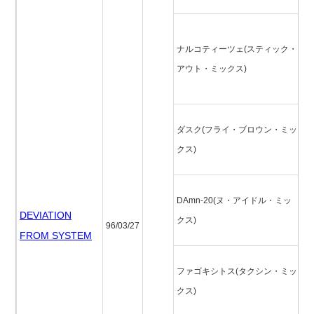
ナ
ナルコティーツェ(スティック・
ェ
アウト・ミックス)
ク
ッ
ダ
ダスク(フライ・ブロウン・ミッ
イ
クス)
ミ
D
DAmn-20(ヌ・アイドル・ミッ
ア
DEVIATION
クス)
96/03/27
ク
FROM SYSTEM
フ
ファゴキシトス(タクシン・ミッ
(
クス)
ッ