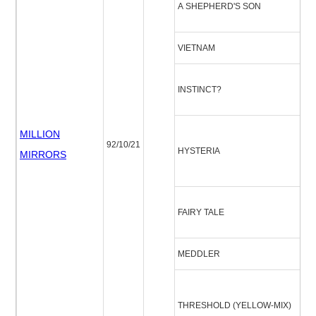
A SHEPHERD'S SON
ズ
VIETNAM
ヴ
イ
INSTINCT?
ト
MILLION
92/10/21
HYSTERIA
ヒ
MIRRORS
フ
FAIRY TALE
ー
MEDDLER
メ
ス
THRESHOLD (YELLOW-MIX)
(