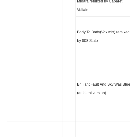
Midara remixed by Cabaret
ミ
Voltaire
ボ
Body To Body(Vox mix) remixed
ボ
by 808 State
ク
ス
ブ
フ
ン
Brilliant Fault And Sky Was Blue
ワ
(ambient version)
(
ト
ン
ボ
ボ