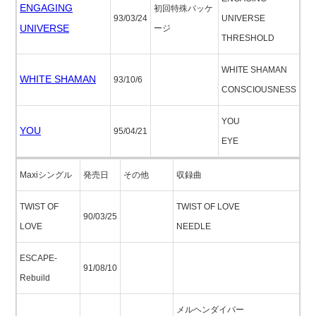
ENGAGING
初回特殊パッケ
93/03/24
UNIVERSE
UNIVERSE
ージ
THRESHOLD
WHITE SHAMAN
WHITE SHAMAN
93/10/6
CONSCIOUSNESS
YOU
YOU
95/04/21
EYE
Maxiシングル
発売日
その他
収録曲
TWIST OF
TWIST OF LOVE
90/03/25
LOVE
NEEDLE
ESCAPE-
91/08/10
Rebuild
メルヘンダイバー