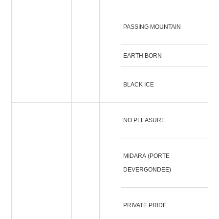
パ
PASSING MOUNTAIN
ウ
EARTH BORN
ア
ブ
BLACK ICE
ス
ノ
NO PLEASURE
ー
ミ
MIDARA (PORTE
ル
DEVERGONDEE)
ン
プ
PRIVATE PRIDE
ト