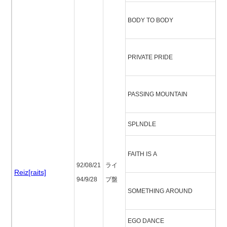
ボ
BODY TO BODY
ボ
プ
PRIVATE PRIDE
ト
パ
PASSING MOUNTAIN
ウ
SPLNDLE
ス
フ
FAITH IS A
ズ
92/08/21
ライ
Reiz[raits]
94/9/28
ブ盤
サ
SOMETHING AROUND
ラ
EGO DANCE
エ