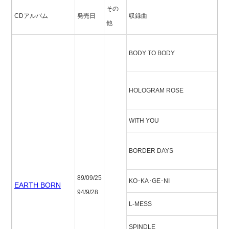
その
CDアルバム
発売日
収録曲
他
ボ
BODY TO BODY
ボ
ホ
HOLOGRAM ROSE
ー
WITH YOU
ウ
ボ
BORDER DAYS
ズ
89/09/25
KO･KA･GE･NI
コ
EARTH BORN
94/9/28
L-MESS
エ
SPINDLE
ス