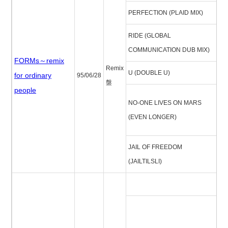
PERFECTION (PLAID MIX)
リ
RIDE (GLOBAL
ラ
COMMUNICATION DUB MIX)
FORMs～remix
Remix
U (DOUBLE U)
U
for ordinary
95/06/28
盤
people
ノ
NO-ONE LIVES ON MARS
ヴ
(EVEN LONGER)
ー
JAIL OF FREEDOM
ジ
(JAILTILSLI)
ブ
ア
ボ
ボ