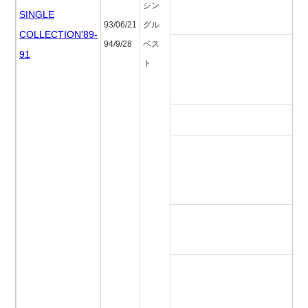
ト
シン
SINGLE
(
93/06/21
グル
COLLECTION’89-
94/9/28
ベス
エ
91
ト
(
ァ
ブ
フ
ン
ス
ア
ッ
ヴ
ウ