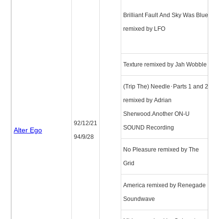
ブ
Brilliant Fault And Sky Was Blue
フ
remixed by LFO
ン
ワ
Texture remixed by Jah Wobble
テ
(Trip The) Needle･Parts 1 and 2
remixed by Adrian
ニ
Sherwood.Another ON-U
ツ
92/12/21
SOUND Recording
Alter Ego
94/9/28
No Pleasure remixed by The
ノ
Grid
ー
America remixed by Renegade
ア
Soundwave