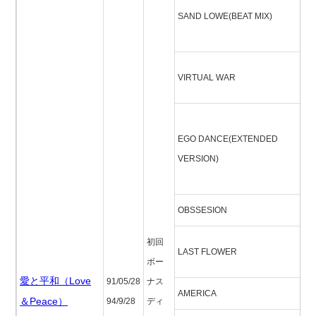
SAND LOWE(BEAT MIX)
L
ト
ヴ
VIRTUAL WAR
ル
エ
EGO DANCE(EXTENDED
(
VERSION)
ッ
ョ
OBSSESION
オ
初回
ラ
LAST FLOWER
ボー
ー
愛と平和（Love
91/05/28
ナス
AMERICA
ア
＆Peace）
94/9/28
ディ