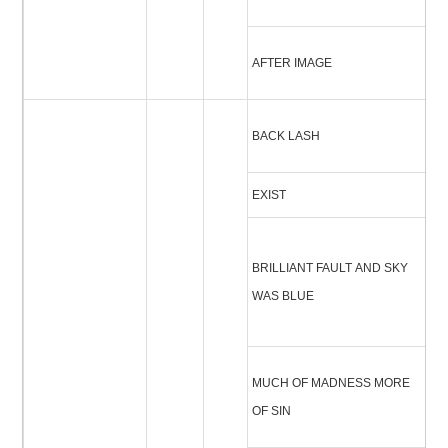
ー
ア
AFTER IMAGE
ー
バ
BACK LASH
ュ
EXIST
イ
ブ
BRILLIANT FAULT AND SKY
フ
WAS BLUE
ン
ワ
マ
MUCH OF MADNESS MORE
マ
OF SIN
ア