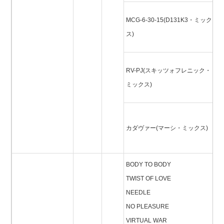
M
MCG-6-30-15(D131K3・ミック
1
ス)
ミ
R
RV-PJ(スキッツォフレニック・
ツ
ミックス)
ク
カ
カダヴァー(マーシ・ミックス)
ー
ス
BODY TO BODY
TWIST OF LOVE
NEEDLE
NO PLEASURE
VIRTUAL WAR