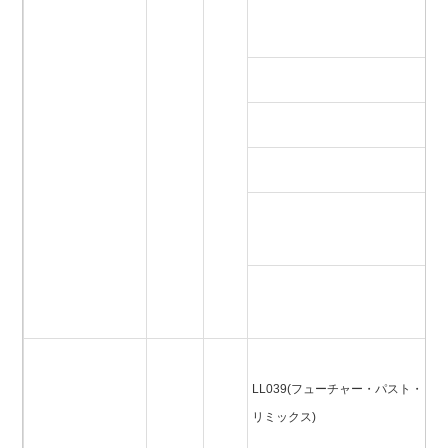
ヤ
ー
ヴ
ニ
U
デ
ツ
イ
ル
L
LL039(フューチャー・パスト・
チ
リミックス)
ト
ス