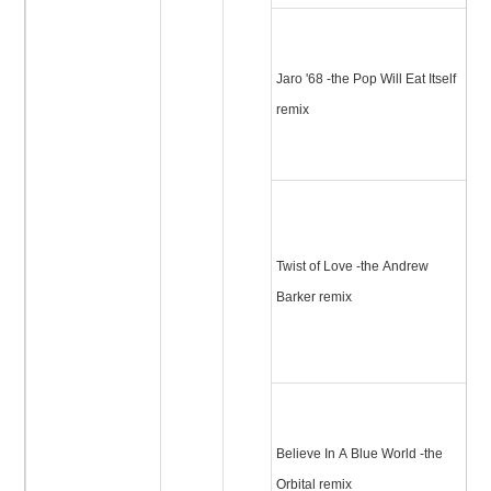
J
ポ
Jaro '68 -the Pop Will Eat Itself
ル
remix
ッ
ミ
ビ
ン
Twist of Love -the Andrew
ー
Barker remix
(
ル
ス
ツ
ブ
Believe In A Blue World -the
ア
Orbital remix