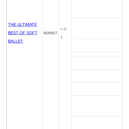
パ
ウ
THE ULTIMATE
ア
ベス
ー
BEST OF SOFT
95/09/27
ト
BALLET
ユ
ジ
テ
バ
ノ
ー
パ