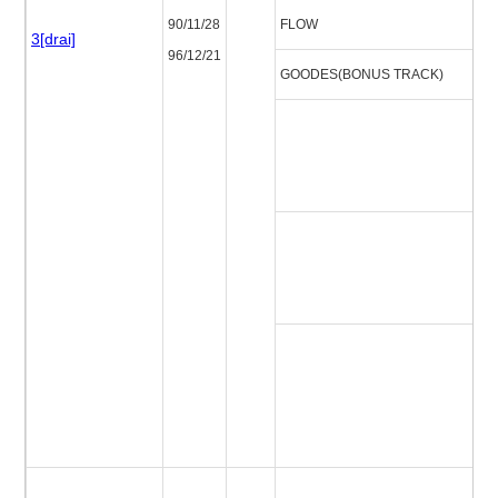
90/11/28
FLOW
フ
3[drai]
96/12/21
GOODES(BONUS TRACK)
ゴ
ボ
ボ
ブ
エ
カ
ス
ヴ
ル
ブ
ン
S