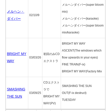
メルヘンダイバー(super bloom
メルヘン・
mix)
02/10/9
ダイバー
メルヘンダイバー(karaoke)
メルヘンダイバー(super bloom
mix/karaoke)
BRIGHT MY WAY
ASCENT(The windows which
BRIGHT MY
初回のみCD
03/03/26
flow upwards in your eyes)
WAY
エクストラ
FINE TRAIN(F-ix)
BRIGHT MY WAY(Factory Mix
CDエクスト
SMASHING THE SUN
SMASHING
ラで
03/09/25
OUT(F-ix destruct)
THE SUN
BRIGHT MY
TUESDAY
WAY(PV)