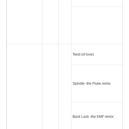
ク
ラ
ー
ル
ン
ツ
Twist (of love)
ブ
ス
(
Spindle -the Fluke remix
ク
ス
バ
Back Lash -the EMF remix
ュ
リ