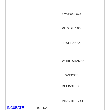
(
(Twist of) Love
ブ
PARADE 4:00
パ
ジ
JEWEL SNAKE
ネ
ホ
WHITE SHAMAN
イ
TRANSCODE
ト
DEEP-SETS
デ
イ
INFANTILE VICE
ル
INCUBATE
93/11/21