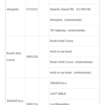
shangrila
07/12/12
Galactic Sweet FM DJ ARCHE
Shangrila（instrumental）
7th Highway（instrumental）
Rock'n Roll Circus
Hold on my heart
Rock'n Roll
08/01/26
Circus
Rock'n Roll Circus（Instrumental）
Hold on my heart（Instrumental）
TARANTULA
LAST SMILE
TARANTULA
09/01/14
Les Miserables