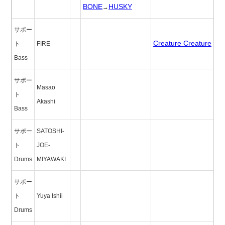
BONE
HUSKY
→
サポー
Creature Creature
ト
FIRE
Bass
サポー
Masao
ト
Akashi
Bass
サポー
SATOSHI-
ト
JOE-
Drums
MIYAWAKI
サポー
ト
Yuya Ishii
Drums