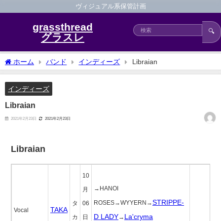
ヴィジュアル系保管計画
grassthread
🔍
グラスレ
ホーム
バンド
インディーズ
Libraian
インディーズ
Libraian
2021年2月23日
2021年2月23日
Libraian
10
→HANOI
月
STRIPPE-
ROSES→WYYERN→
タ
06
TAKA
Vocal
D LADY
La'cryma
カ
日
→