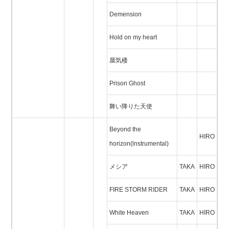
Demension
Hold on my heart
蜃気楼
Prison Ghost
舞い降りた天使
Beyond the
HIRO
horizon(lnstrumental)
メシア
TAKA
HIRO
FIRE STORM RIDER
TAKA
HIRO
White Heaven
TAKA
HIRO