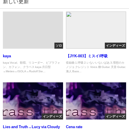
新しい更新
ソロ
インディーズ
kaya
【JYK-003】ミスイ/呼吸
kaya Vocal、歌唱、リコーダー、ビブラフォ
収録曲 1.呼吸 2.いないいないばあ 3.理想のカ
ン、カフォン、クラベス kaya 月日型
ノジョ クレジット Voice.柳 Guitar. 天音 Guitar.
→Meties→ISOLA→Rudolf Ste...
湊人 Bass...
インディーズ
インディーズ
Lies and Truth→Lucy via Cloudy
Cena rate