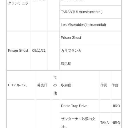
タランチュラ
TARANTULA(Instrumental)
Les Miserables(Instrumental)
Prison Ghost
Prison Ghost
09/11/21
カサブランカ
蜃気楼
そ
CDアルバム
発売日
の
収録曲
作詞
作曲
他
Rattle Trap Drive
HIRO
サンターナ～砂漠の女
TAKA
HIRO
神～