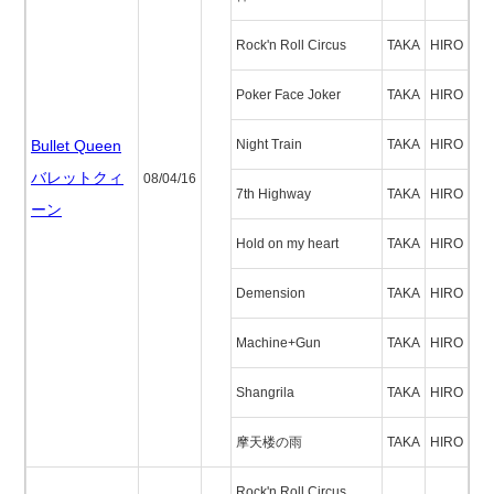
Rock'n Roll Circus
TAKA
HIRO
Poker Face Joker
TAKA
HIRO
Bullet Queen
Night Train
TAKA
HIRO
バレットクィ
08/04/16
7th Highway
TAKA
HIRO
ーン
Hold on my heart
TAKA
HIRO
Demension
TAKA
HIRO
Machine+Gun
TAKA
HIRO
Shangrila
TAKA
HIRO
摩天楼の雨
TAKA
HIRO
Rock'n Roll Circus