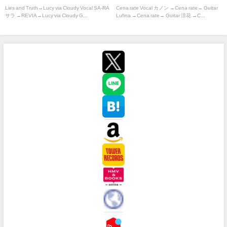
Lies and Truth→Lucy via Cloudy Vocal SA-RA
Cena rate Vocal カノン →Cena rate→ Guitar
サラ →REVIA→Lucy via Cloudy G...
Lufina →Cena rate→ Guitar 涼花 →C...