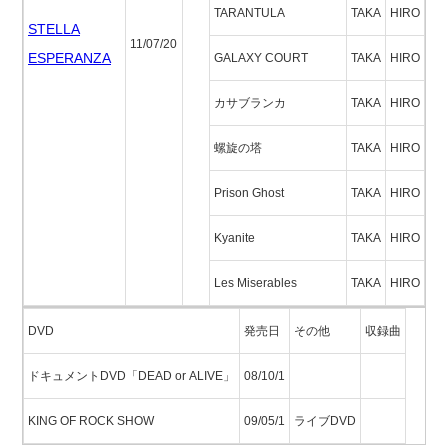
TARANTULA
TAKA
HIRO
STELLA
11/07/20
ESPERANZA
GALAXY COURT
TAKA
HIRO
カサブランカ
TAKA
HIRO
螺旋の塔
TAKA
HIRO
Prison Ghost
TAKA
HIRO
Kyanite
TAKA
HIRO
Les Miserables
TAKA
HIRO
DVD
発売日
その他
収録曲
ドキュメントDVD「DEAD or ALIVE」
08/10/1
KING OF ROCK SHOW
09/05/1
ライブDVD