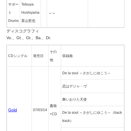
サポー
Tetsuya
ト
Hoshiyama
→→
Drums
星山哲也
ディスコグラフィ
Vo.、Gt.、Gt.、Ba.、Dr.
その
CDシングル
発売日
収録曲
他
De la soul ～さがしにゆこう～
恋はデジャ・ヴ
舞いおりた天使
書籍
Gold
07/03/14
De la soul ～さがしにゆこう～（back
+CD
track）