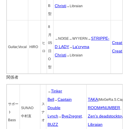
Christi
B
→Libraian
型
8
月
STRIPPE-
→NOISE→WYYERN→
Creature
ヒ
05
D LADY
La'cryma
Guitar,Vocal
HIRO
→
Creature
ロ
日
Christi
→Libraian
O
型
関係者
Tinker
→
Bell
Captain
TAKA
→
(MoGeRa.S.Cap)、
サポー
ス
Double
ROOM#NUMBER
SUNAO
、
ト
ナ
Lynch
Bye2regret
Zen's deadstocktoy
中村直
→
、
、
Bass
オ
BUZZ
Libraian