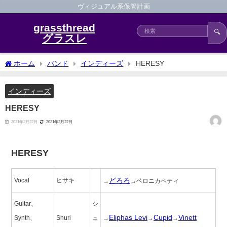
ヴィジュアル系保管計画
grassthread
🔍
グラスレ
ホーム
バンド
インディーズ
HERESY
インディーズ
HERESY
2021年2月22日
2021年2月22日
HERESY
どろろ
Vocal
ヒサキ
→
→ベロニカベティ
Guitar、
シ
Eliphas Levi
Cupid
Vinett
Synth、
Shuri
ュ
→
→
→