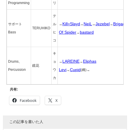
Programming
リ
テ
Kill=Slayd
NeiL
Jezebel
Brigade
サポート
ル
→
→
→
→
TERUHIKO
Of Spider
bastard
Bass
ヒ
→
コ
キ
LAREINE
Eliphas
Drums、
ョ
→
→
鏡花
Levi
Cupid
Percussion
ウ
→
(稀)→
カ
共有:
Facebook
X
この記事を書いた人