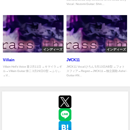
Vocal : Nozomi Guitar: Shin...
インディーズ
インディーズ
Villain
J∀CK11
Villain Hell's Voice 葵 2月11日 →キマイラ→ギ
J∀CK11 Vocal ひろん 5月13日AB型 →フォト
ル→Villain Guitar 倖二 3月29日O型 →ふりぃ
スフィア→Regret→J∀CK11→独立国歌-Ashe'-
→V...
Guitar AN...