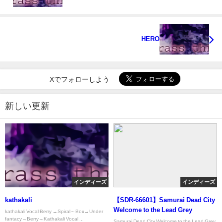
HERO
Xでフォローしよう
新しい更新
インディーズ
インディーズ
kathakali
【SDR-66601】Samurai Dead City
Welcome to the Lead Grey
kathakali Vocal Berry →Spiral～Box→Under
fantacy→Berry→Kathakali Vocal ...
Samurai Dead City Welcome to the Lead Grey