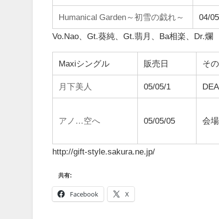
Humanical Garden～初雪の戯れ～
04/05
Vo.Nao、Gt.葵純、Gt.翡月、Ba相楽、Dr.爛
Maxiシングル
販売日
そ
月下美人
05/05/1
DE
アノ…空へ
05/05/05
会
http://gift-style.sakura.ne.jp/
共有:
Facebook
X