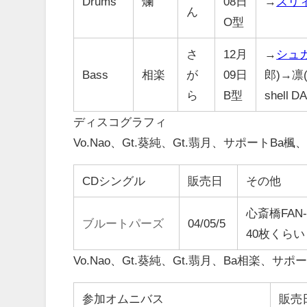
Drums
爛
08日
→
スリ
ん
O型
さ
12月
→
シュ
Bass
相楽
が
09日
郎)→凛(
ら
B型
shell D
ディスコグラフィ
Vo.Nao、Gt.葵純、Gt.翡月、サポートBa
CDシングル
販売日
その他
心斎橋FAN
ブルートパーズ
04/05/5
40枚くらい
Vo.Nao、Gt.葵純、Gt.翡月、Ba相楽、サポー
参加オムニバス
販売