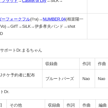
ィフラット
→
Casket of Lily
→SiLK→
ガーフォークフル
(I'ra)→
NUMBER.04
(相楽陽一
Vo)→GifT→SiLK→伊多孝夫バンド→shot
AD
楓、サポートDr.まるちゃん
収録曲
作詞
作曲
-Jチケ予約者に配布
ブルートパーズ
Nao
Nao
トDr.
日
その他
収録曲
作詞
作曲
編曲