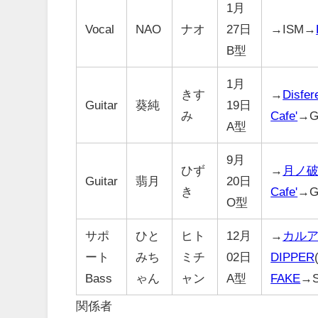
1月
Vocal
NAO
ナオ
27日
→ISM→
B型
1月
きす
→
Disfer
Guitar
葵純
19日
み
Cafe'
→G
A型
9月
ひず
→
月ノ
Guitar
翡月
20日
き
Cafe'
→G
O型
サポ
ひと
ヒト
12月
→
カル
ート
みち
ミチ
02日
DIPPER
Bass
ゃん
ャン
A型
FAKE
→S
関係者