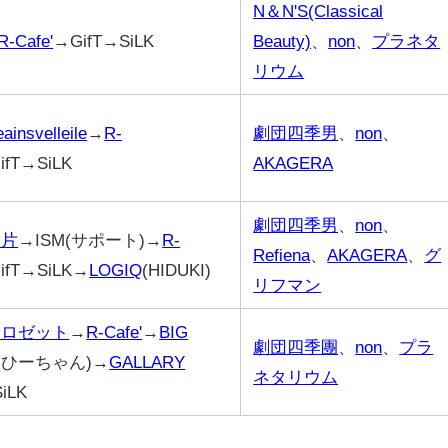
N＆N'S(Classical
R-Cafe'
→GifT→SiLK
Beauty)
、
non
、
プラネタ
リウム
eainsvelleile
→
R-
劇団四季男
、
non
、
ifT→SiLK
AKAGERA
劇団四季男
、
non
、
破片
→ISM(サポート)→
R-
Refiena
、
AKAGERA
、
グ
ifT→SiLK→
LOGIQ
(HIDUKI)
リフマン
アロゼット
→
R-Cafe'
→
BIG
劇団四季團
、
non
、
プラ
(ひーちゃん)→
GALLARY
ネタリウム
iLK