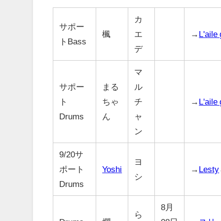
カ
サポー
楓
エ
→
L'aile
トBass
デ
マ
サポー
まる
ル
ト
ちゃ
チ
→
L'aile
Drums
ん
ャ
ン
9/20サ
ヨ
ポート
Yoshi
→
Lesty
シ
Drums
8月
ら