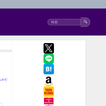
🔍
ふかだ