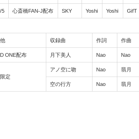
/5
心斎橋FAN-J配布
SKY
Yoshi
Yoshi
GifT
の他
収録曲
作詞
作曲
AD ONE配布
月下美人
Nao
Nao
アノ空に吻
Nao
翡月
場限定
空の行方
Nao
翡月