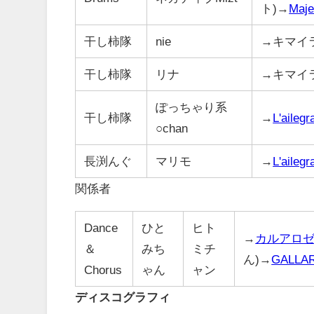
ト)→
Maje
干し柿隊
nie
→キマイ
干し柿隊
リナ
→キマイ
ぽっちゃり系
干し柿隊
→
L'ailegr
○chan
長渕んぐ
マリモ
→
L'ailegr
関係者
Dance
ひと
ヒト
→
カルアロ
＆
みち
ミチ
ん)→
GALLA
Chorus
ゃん
ャン
ディスコグラフィ