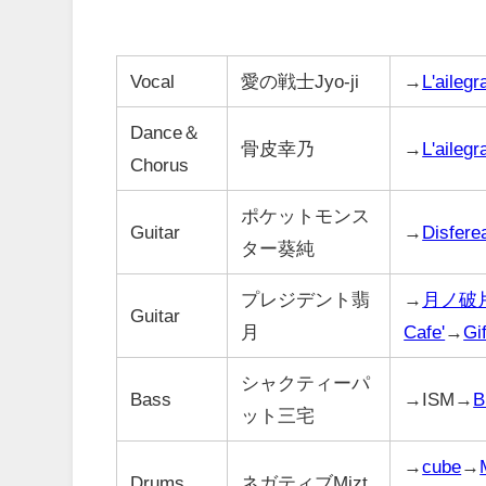
Vocal
愛の戦士Jyo-ji
→
L'ailegr
Dance＆
骨皮幸乃
→
L'ailegr
Chorus
ポケットモンス
Guitar
→
Disferea
ター葵純
プレジデント翡
→
月ノ破
Guitar
月
Cafe'
→
Gi
シャクティーパ
Bass
→ISM→
B
ット三宅
→
cube
→
Drums
ネガティブMizt