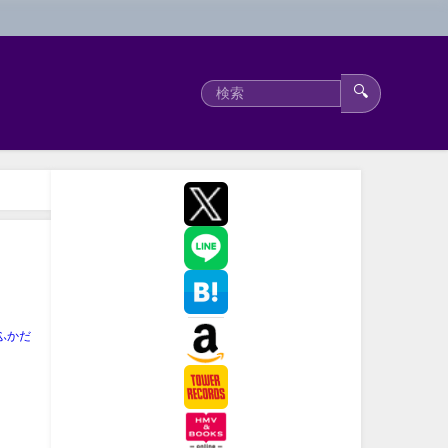
🔍
ふかだ