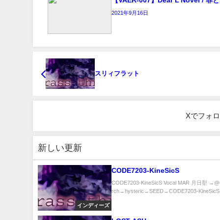
2021年9月16日
スリィフラット
Xでフォ
新しい更新
CODE7203-KineSicS
CODE7203-KineSicS Vocal MAR 月日型 →@
rch→hysteric→SEED→CODE7203-KineSicS.
インディーズ