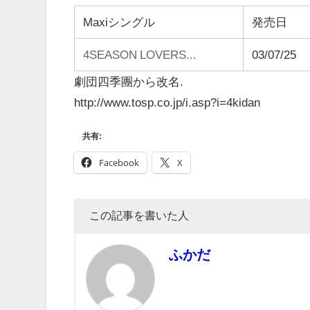
Maxiシングル
発売日
4SEASON LOVERS...
03/07/25
劇団四季團から改名.
http://www.tosp.co.jp/i.asp?i=4kidan
共有:
Facebook
X
この記事を書いた人
ふかだ