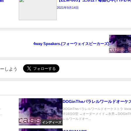
2021年9月14日
4way Speakers.(フォーウェイスピーカーズ)
ローしよう
DOGinTheパラレルワールドオーケ
-
DOGinTheパラレルワールドオーケストラ Vocal 
..
月16日O型 →オーダーメイド→氷男→DOGinT
レルワールドオー...
インディーズ