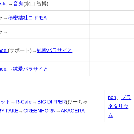
stic
→
音鬼
(水口 智博)
ラ→
秘密結社コドモA
ラ→
ace.
(サポート)→
純愛パラサイと
ace.
→
純愛パラサイと
non
、
プラ
ゼット
→
R-Cafe'
→
BIG DIPPER
(ひーちゃ
ネタリウ
RY FAKE
→
GREENHORN
→
AKAGERA
ム