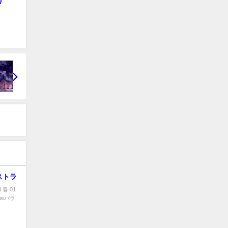
ストラ
春 01
heパラ