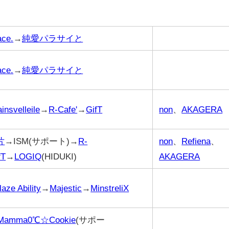
ace.
→
純愛パラサイと
ace.
→
純愛パラサイと
insvelleile
→
R-Cafe'
→
GifT
non
、
AKAGERA
片
→ISM(サポート)→
R-
non
、
Refiena
、
fT
→
LOGIQ
(HIDUKI)
AKAGERA
laze Ability
→
Majestic
→
MinstreliX
Mamma0℃☆Cookie
(サポー