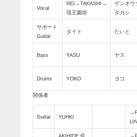
REI→TAKASHI→
ゲンオウ
Vocal
現王園崇
タカシ
サポート
タイト
たいと
Guitar
Bass
YASU
ヤス
Drums
YOKO
ヨコ
関係者
→F
Guitar
YUHKI
LI
AKIHIDE 佐
→F