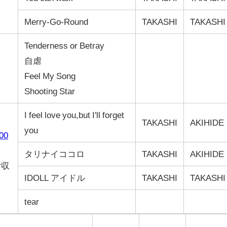
Merry-Go-Round
TAKASHI
TAKASHI
Tenderness or Betray
自虐
Feel My Song
Shooting Star
I feel love you,but I'll forget
TAKASHI
AKIHIDE
you
00
タリナイココロ
TAKASHI
AKIHIDE
r収
IDOLL アイドル
TAKASHI
TAKASHI
tear