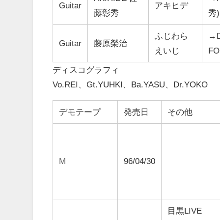
Guitar
アキヒデ
藤彰秀
秀
ふじわら
→D
Guitar
藤原榮治
えいじ
FO
ディスコグラフィ
Vo.REI、Gt.YUHKI、Ba.YASU、Dr.YOKO
デモテープ
発売日
その他
M
96/04/30
目黒LIVE