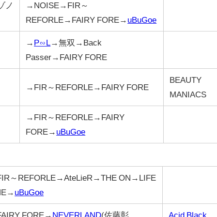
ゾノ
→NOISE→FIR～
REFORLE→FAIRY FORE→
uBuGoe
→
P∽L
→無双→Back
Passer→FAIRY FORE
BEAUTY
→FIR～REFORLE→FAIRY FORE
MANIACS
→FIR～REFORLE→FAIRY
FORE→
uBuGoe
IR～REFORLE→AteLieR→THE ON→LIFE
NE→
uBuGoe
AIRY FORE→
NEVERLAND
(佐藤彰
Acid Black