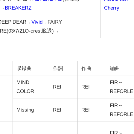
)→
BREAKERZ
Cherry
EEP DEAR→
Vivid
→FAIRY
RE(03/7/21O-crest脱退)→
収録曲
作詞
作曲
編曲
MIND
FIR～
REI
REI
COLOR
REFORLE
FIR～
Missing
REI
REI
REFORLE
FIR～