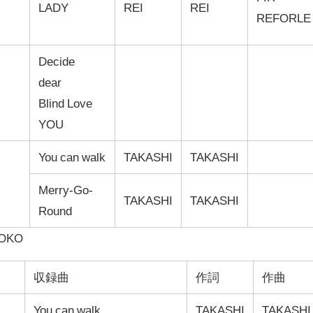
LADY
REI
REI
REFORLE
Decide
dear
Blind Love
YOU
You can walk
TAKASHI
TAKASHI
Merry-Go-
TAKASHI
TAKASHI
Round
YOKO
収録曲
作詞
作曲
You can walk
TAKASHI
TAKASHI