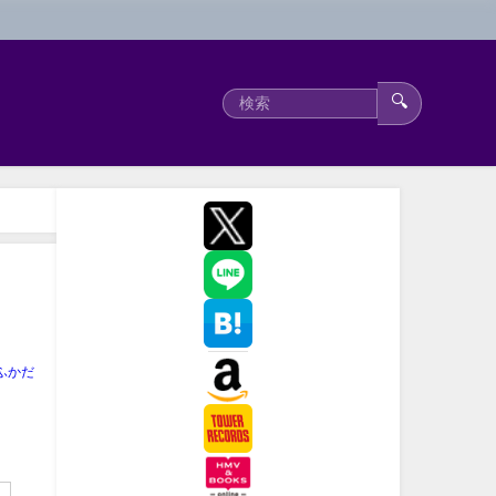
🔍
ふかだ