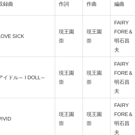
収録曲
作詞
作曲
編曲
FAIRY
現王園
現王園
FORE＆
LOVE SICK
崇
崇
明石昌
夫
FAIRY
現王園
現王園
FORE＆
アイドル～ I DOLL～
崇
崇
明石昌
夫
FAIRY
現王園
現王園
FORE＆
VIVID
崇
崇
明石昌
夫