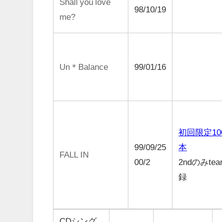
Shall you love
98/10/19
me?
Un＊Balance
99/01/16
初回限定10
99/09/25
本
FALL IN
00/2
2ndのみtea
録
CDシング