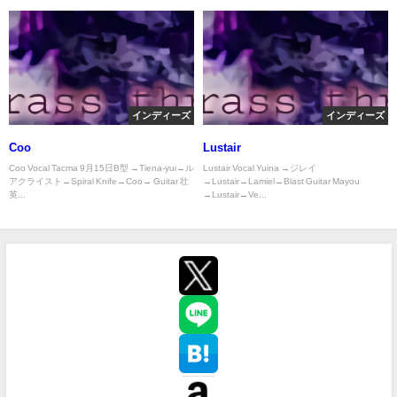
インディーズ
インディーズ
Coo
Lustair
Coo Vocal Tacma 9月15日B型 →Tiena-yui→ル
Lustair Vocal Yuina →ジレイ
アクライスト→Spiral Knife→Coo→ Guitar 壮
→Lustair→Lamiel→Blast Guitar Mayou
英...
→Lustair→Ve...