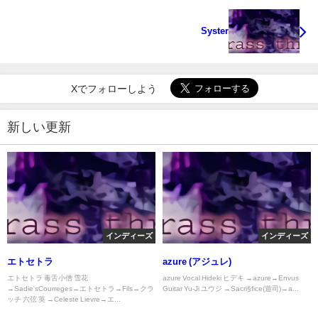
Syster
Xでフォローしよう
新しい更新
インディーズ
インディーズ
エトセトラ
azure (アジュレ)
エトセトラ 毒舌小僧 雪花
azure Vocal Hideki ヒデキ →azure→Envus
→Sadie'sCourreges→エトセトラ→Fils→クラ
Guitar Yu-Ji ユウジ →Sacri§fice(遊司)→a...
ッチ 六弦 英 →Celeste Lievre→エ...