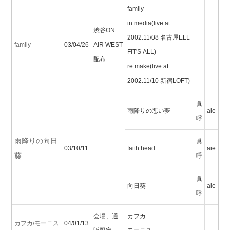
family
in media(live at
渋谷ON
2002.11/08 名古屋ELL
family
03/04/26
AIR WEST
FIT'S ALL)
配布
re:make(live at
2002.11/10 新宿LOFT)
眞
雨降りの悪い夢
aie
呼
雨降りの向日
眞
03/10/11
faith head
aie
葵
呼
眞
向日葵
aie
呼
会場、通
カフカ
カフカ/モーニス
04/01/13