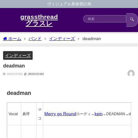
ヴィジュアル系保管計画
grassthread
🔍
グラスレ
ホーム
バンド
インディーズ
deadman
インディーズ
deadman
2021年2月19日
2021年2月19日
deadman
マ
Merry go Round
kein
Vocal
眞呼
ローディ→
→DEADMAN→dead
コ