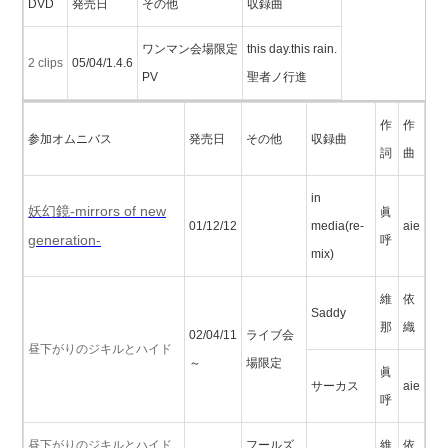
DVD
発売日
その他
収録曲
ワンマン会場限定
this day.this rain.
2 clips
05/04/1.4.6
PV
聖者ノ行進
作
作
参加オムニバス
発売日
その他
収録曲
詞
曲
in
妖幻鏡-mirrors of new
眞
01/12/12
media(re-
aie
generation-
呼
mix)
維
依
Saddy
那
織
02/04/11
ライブ会
昼下がりのジキルとハイド
～
場限定
眞
サーカス
aie
呼
昼下がりのジキルとハイド
フールズ
維
依