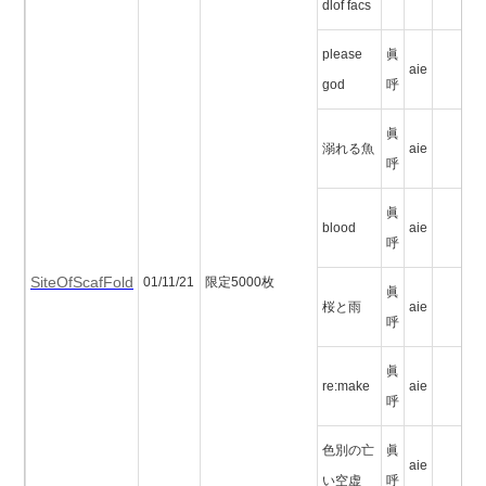
dlof facs
please
眞
aie
god
呼
眞
溺れる魚
aie
呼
眞
blood
aie
呼
SiteOfScafFold
01/11/21
限定5000枚
眞
桜と雨
aie
呼
眞
re:make
aie
呼
色別の亡
眞
aie
い空虚
呼