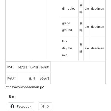
眞
dim quiet
aie
deadman
呼
grand
眞
aie
deadman
ground
呼
this
眞
day.this
aie
deadman
呼
rain.
DVD
発売日
その他
収録曲
終夜灯
配付
終夜灯
https://www.deadman.jp/
共有:
Facebook
X