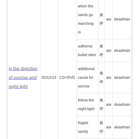
when the
saints go
眞
aie
deadman
marching
呼
in
asthenia
眞
aie
deadman
bullet stain
呼
in the direction
additional
眞
of sunrise and
05/12/14
CD+DVD
cause for
aie
deadman
呼
night light
sorrow
follow the
眞
aie
deadman
night light
呼
fragile
眞
aie
deadman
sandy
呼