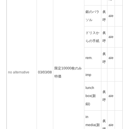
銀のパラ
眞
aie
ソル
呼
ドリスか
眞
aie
らの手紙
呼
眞
rem.
aie
呼
限定10000枚のみ
no alternative
03/03/08
imp
特価
lunch
眞
box(新
aie
呼
録)
in
眞
media(新
aie