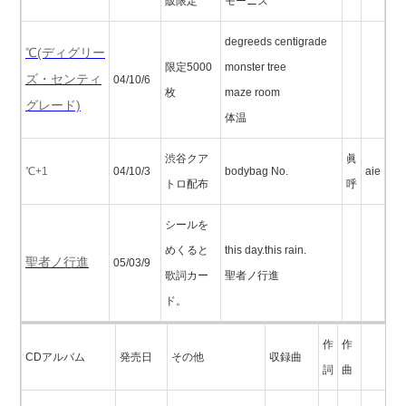
販限定
モーニス
degreeds centigrade
℃(ディグリー
限定5000
monster tree
ズ・センティ
04/10/6
枚
maze room
グレード)
体温
渋谷クア
眞
℃+1
04/10/3
bodybag No.
aie
トロ配布
呼
シールを
めくると
this day.this rain.
聖者ノ行進
05/03/9
歌詞カー
聖者ノ行進
ド。
作
作
CDアルバム
発売日
その他
収録曲
詞
曲