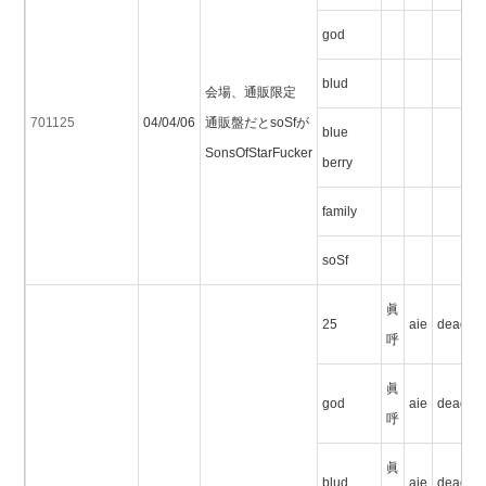
god
blud
会場、通販限定
701125
04/04/06
通販盤だとsoSfが
blue
SonsOfStarFucker
berry
family
soSf
眞
25
aie
deadma
呼
眞
god
aie
deadma
呼
眞
blud
aie
deadma