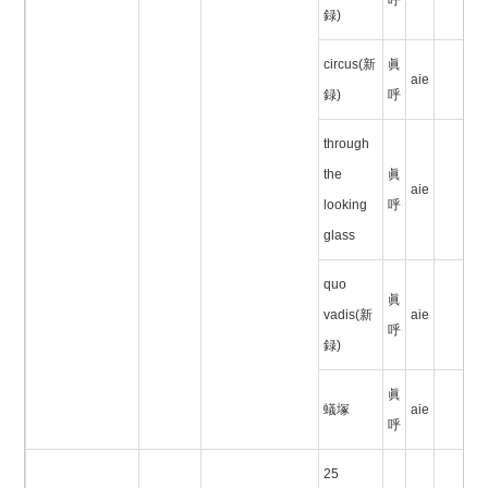
呼
録)
circus(新
眞
aie
録)
呼
through
the
眞
aie
looking
呼
glass
quo
眞
vadis(新
aie
呼
録)
眞
蟻塚
aie
呼
25