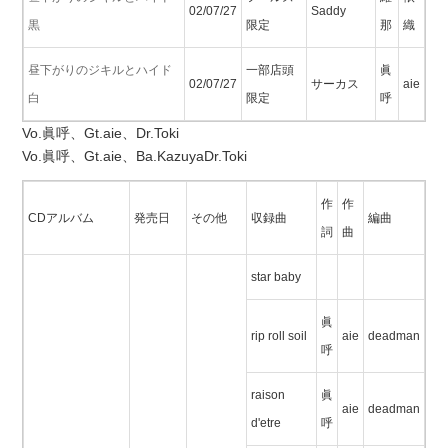
02/07/27
Saddy
黒
限定
那
織
昼下がりのジキルとハイド
一部店頭
眞
02/07/27
サーカス
aie
白
限定
呼
Vo.眞呼、Gt.aie、Dr.Toki
Vo.眞呼、Gt.aie、Ba.KazuyaDr.Toki
作
作
CDアルバム
発売日
その他
収録曲
編曲
詞
曲
star baby
眞
rip roll soil
aie
deadman
呼
raison
眞
aie
deadman
d'etre
呼