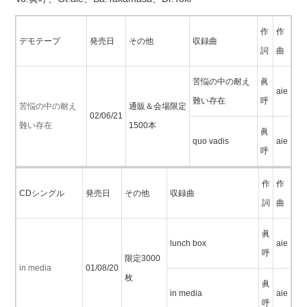
作
作
デモテープ
発売日
その他
収録曲
詞
曲
苦悩の中の耐え
眞
aie
難い存在
呼
苦悩の中の耐え
通販＆会場限定
02/06/21
難い存在
1500本
眞
quo vadis
aie
呼
作
作
CDシングル
発売日
その他
収録曲
詞
曲
眞
lunch box
aie
呼
限定3000
in media
01/08/20
枚
眞
in media
aie
呼