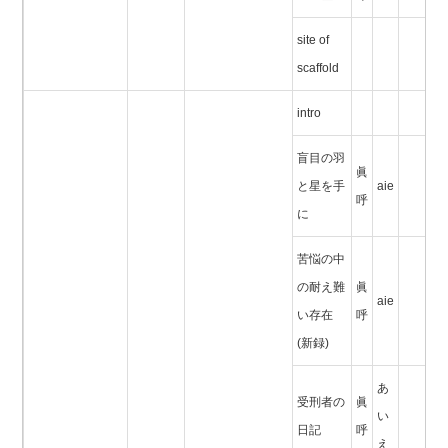
site of
scaffold
intro
盲目の羽
眞
と星を手
aie
呼
に
苦悩の中
の耐え難
眞
aie
い存在
呼
(新録)
あ
受刑者の
眞
い
日記
呼
え