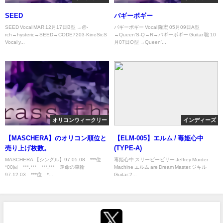
SEED
バギーボギー
SEED Vocal MAR 12月17日B型 →@-
バギーボギー Vocal 隆宏 05月09日A型
rch→hysteric→SEED→CODE7203-KineSicS
→Queen'S-Q→R→バギーボギー Guitar 聡 10
Vocal y...
月07日O型 →Queen'...
オリコンウィークリー
インディーズ
【MASCHERA】のオリコン順位と
【ELM-005】エルム / 毒姫心中
売り上げ枚数。
(TYPE-A)
MASCHERA 【シングル】97.05.08 ***位
毒姫心中 スリーピービリー Jeffrey Murder
*00回 ***,*** ***,*** 運命の車輪
Machine エルム are Dream Master:ジキル
97.12.03 ***位 *...
Guitar:2...