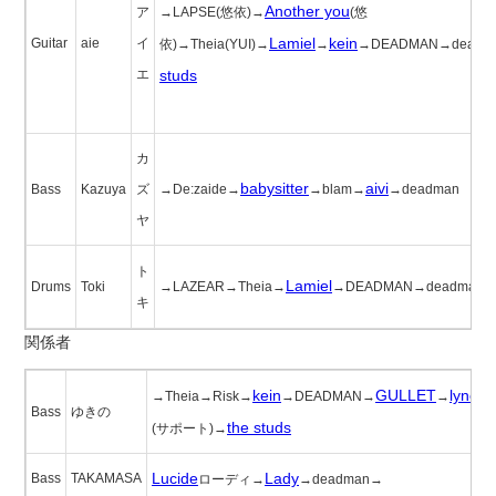
Another you
ア
→LAPSE(悠依)→
(悠
Lamiel
kein
Guitar
aie
イ
依)→Theia(YUI)→
→
→DEADMAN→deadm
エ
studs
カ
babysitter
aivi
Bass
Kazuya
ズ
→De:zaide→
→blam→
→deadman
ヤ
ト
Lamiel
Drums
Toki
→LAZEAR→Theia→
→DEADMAN→deadman
キ
関係者
kein
GULLET
lynch.
→Theia→Risk→
→DEADMAN→
→
Bass
ゆきの
the studs
(サポート)→
Lucide
Lady
Bass
TAKAMASA
ローディ→
→deadman→