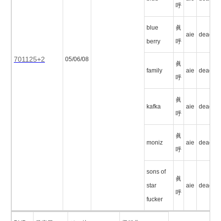
呼
blue
眞
aie
deadma
berry
呼
701125+2
05/06/08
眞
family
aie
deadma
呼
眞
kafka
aie
deadma
呼
眞
moniz
aie
deadma
呼
sons of
眞
star
aie
deadma
呼
fucker