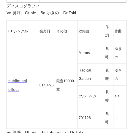
ディスコグラフィ
Vo.眞呼、Gt.aie、Ba.ゆきの、Dr.Toki
作
CDシングル
発売日
その他
収録曲
作曲
詞
眞
ゆき
Mirrors
呼
の
Radical
眞
ゆき
Garden
呼
の
subliminal
限定10000
01/04/25
effect
枚
眞
ブルーベジー
aie
呼
眞
701126
aie
呼
Vo.眞呼、Gt.aie、Ba.Takamasa、Dr.Toki