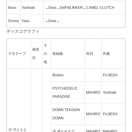
Bass
Yoshiaki
→Dear→Deff-BLINKER→CAMEL CLUTCH
Drums
Yasu
→Dear→
ディスコグラフィ
そ
発売
デモテープ
の
収録曲
作詞
作曲
日
他
Bodies
FUJIEDA
PSYCHEDELIC
MAHIRO
Yoshiaki
PARADISE
DOWN TENSION
MAHIRO
FUJIEDA
DOWN
涙 消えるま
涙 消えるまで
MAHIRO
MAHIRO