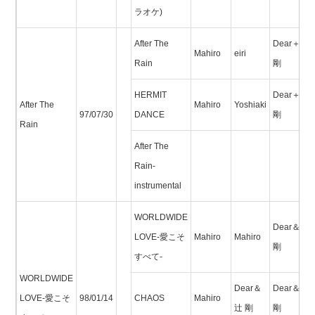
ラオケ)
After The
Dear＋辻
Mahiro
eiri
Rain
剛
HERMIT
Dear＋辻
After The
Mahiro
Yoshiaki
97/07/30
DANCE
剛
Rain
After The
Rain-
instrumental
WORLDWIDE
Dear＆辻
LOVE-愛こそ
Mahiro
Mahiro
剛
すべて-
WORLDWIDE
Dear＆
Dear＆辻
LOVE-愛こそ
98/01/14
CHAOS
Mahiro
辻 剛
剛