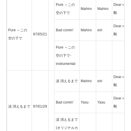
Pure ～この
Dear＋辻
Mahiro
Mahiro
空の下で
剛
Dear＋辻
Pure ～この
Bad comin'
Mahiro
eiri
97/05/21
剛
空の下で
Pure ～この
空の下で-
instrumental
Dear＋辻
涙 消えるまで
Mahiro
eiri
剛
Dear＋辻
Bad comin'
Yasu
Yasu
涙 消えるまで
97/01/29
剛
涙 消えるまで
(オリジナルカ