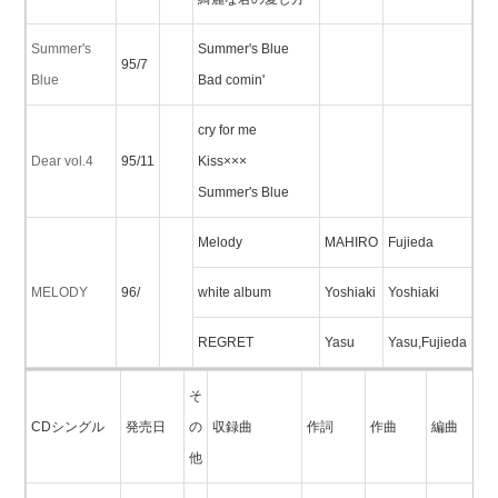
Summer's
Summer's Blue
95/7
Blue
Bad comin'
cry for me
Dear vol.4
95/11
Kiss×××
Summer's Blue
Melody
MAHIRO
Fujieda
MELODY
96/
white album
Yoshiaki
Yoshiaki
REGRET
Yasu
Yasu,Fujieda
そ
CDシングル
発売日
の
収録曲
作詞
作曲
編曲
他