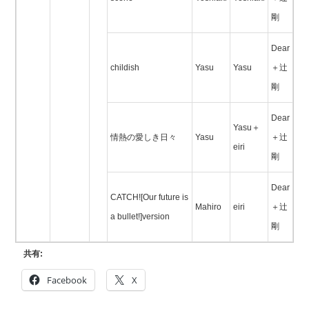
剛
Dear
childish
Yasu
Yasu
＋辻
剛
Dear
Yasu＋
情熱の愛しき日々
Yasu
＋辻
eiri
剛
Dear
CATCH![Our future is
Mahiro
eiri
＋辻
a bullet!]version
剛
共有:
Facebook
X