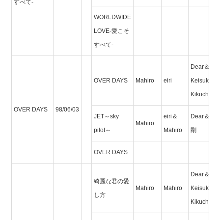
すべて-
WORLDWIDE
LOVE-愛こそ
すべて-
Dear＆
OVER DAYS
Mahiro
eiri
Keisuke
Kikuchi,Tip
OVER DAYS
98/06/03
JET～sky
eiri＆
Dear＆辻
Mahiro
pilot～
Mahiro
剛
OVER DAYS
Dear＆
綺麗な君の愛
Mahiro
Mahiro
Keisuke
し方
Kikuchi,Tip