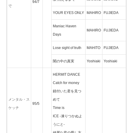
94/7
で
YOUR EYES ONLY
MAHIRO
FUJIEDA
Maniac Haven
MAHIRO
FUJIEDA
Days
Lose sight of truth
MAHITO
FUJIEDA
闇の中の真実
Yoshiaki
Yoshiaki
HERMIT DANCE
Catch for money
錆付いた君を見つ
メンタル・ス
めて
95/5
ケッチ
Time is
ICE -凍りつかぬよ
うにと-
綺麗な君の愛し方