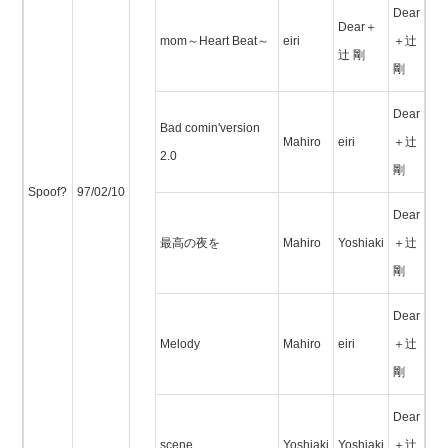
Dear
Dear＋
mom～Heart Beat～
eiri
＋辻
辻 剛
剛
Dear
Bad comin'version
Mahiro
eiri
＋辻
2.0
剛
Spoof?
97/02/10
Dear
最高の夜を
Mahiro
Yoshiaki
＋辻
剛
Dear
Melody
Mahiro
eiri
＋辻
剛
Dear
scene
Yoshiaki
Yoshiaki
＋辻