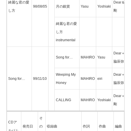
綺麗な君の愛
Dear＆辻
98/08/05
月の銀貨
Yasu
Yoshiaki
し方
剛
綺麗な君の愛
し方
instrumental
Dear＋西
Song for…
MAHIRO
Yasu
脇辰弥
Weeping My
Dear＋西
Song for…
99/11/10
MAHIRO
eiri
Honey
脇辰弥
Dear＋辻
CALLING
MAHIRO
Yoshiaki
剛
そ
CDア
発売日
の
収録曲
作詞
作曲
編曲
ルバム