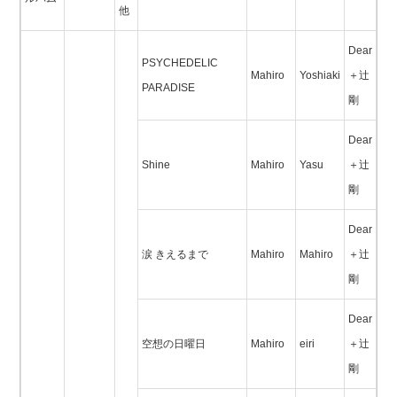
他
Dear
PSYCHEDELIC
Mahiro
Yoshiaki
＋辻
PARADISE
剛
Dear
Shine
Mahiro
Yasu
＋辻
剛
Dear
涙 きえるまで
Mahiro
Mahiro
＋辻
剛
Dear
空想の日曜日
Mahiro
eiri
＋辻
剛