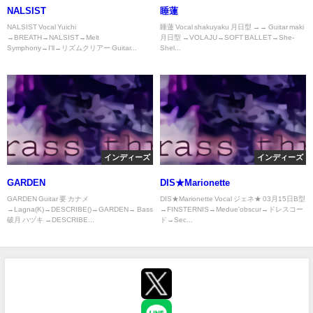
NALSIST
睡蓮
NALSIST Vocal Yuichi
睡蓮 Vocal shakuyaku 月日型 →→ Guitar maki
→BREATH→NALSIST→Melt
月日型 →VOLAJU→SOFT BALLET→She-
Symphony→I'll→リズムクリアー Guitar...
Shel...
インディーズ
インディーズ
GARDEN
DIS★Marionette
GARDEN Guitar 要 カナメ
DIS★Marionette Vocal ジェネ★ 03月15日B型
→Lagna(K)→DESCRIBE()→GARDEN→ Bass
→FINSTERNIS→Medue'obscur→ドレスコー
破月 ハヅキ →DESCRIBE...
ド→Sec...