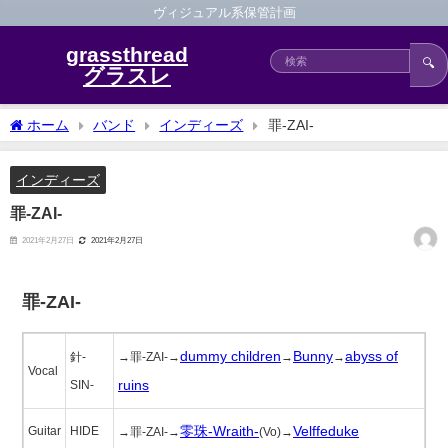
ヴィジュアル系保管計画
grassthread
🔍
グラスレ
ホーム
バンド
インディーズ
罪-ZAI-
インディーズ
罪-ZAI-
2021年2月27日
2021年2月27日
罪-ZAI-
dummy children
Bunny
abyss of
針-
→罪-ZAI-→
→
→
Vocal
ruins
SIN-
零珠-Wraith-
Velffeduke
Guitar
HIDE
→罪-ZAI-→
(Vo)→