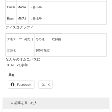
Guitar
MASA
→罪-ZAI-→
Bass
MIYABI
→罪-ZAI-→
ディスコグラフィ
デモテープ
発売日
その他
収録曲
音源名
100本限定
なんかのオムニバスに
CHAOSで参加
共有:
Facebook
X
この記事を書いた人