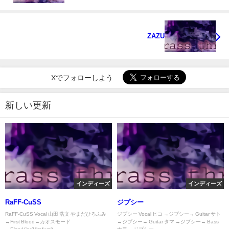
ZAZU
Xでフォローしよう
新しい更新
インディーズ
インディーズ
RaFF-CuSS
ジプシー
RaFF-CuSS Vocal 山田 浩文 やまだひろふみ
ジプシー Vocal ヒコ →ジプシー→ Guitar サト
→First Blood→カオスモード
→ジプシー→ Guitar タマ →ジプシー→ Bass