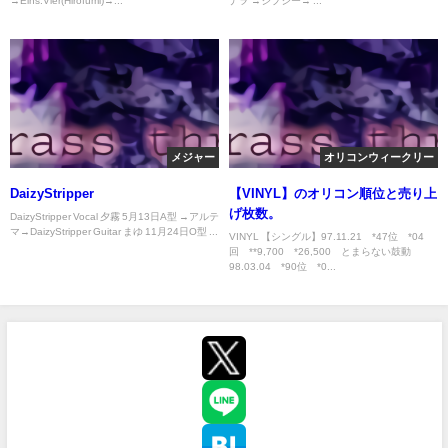
→Eins:Vier(Hirofumi)→...
ナヲ →ジプシー→ ...
メジャー
オリコンウィークリー
DaizyStripper
【VINYL】のオリコン順位と売り上
げ枚数。
DaizyStripper Vocal 夕霧 5月13日A型 →アルテ
マ→DaizyStripper Guitar まゆ 11月24日O型 ...
VINYL 【シングル】97.11.21 *47位 *04
回 **9,700 *26,500 とまらない鼓動
98.03.04 *90位 *0...