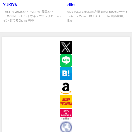
YUKIYA
dibs
YUKIYA Voice 幸也-YUKIYA- 藤田幸也
dibs Vocal＆Guitars 利華 Silver-Roseローディ
→D≒SIRE→JILS トウキョウモノクロームカ
→Ad de Vidar→ROUAGE→dibs 尾張桜組、
イン 参加者 Drums 秀誉-...
Eve...