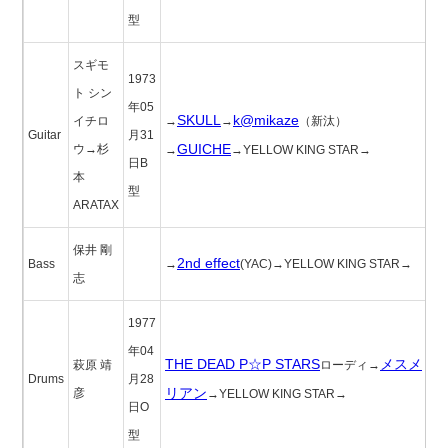
型
スギモ
1973
ト シン
年05
SKULL
k@mikaze
イチロ
→
→
（新汰）
Guitar
月31
GUICHE
ウ→杉
→
→YELLOW KING STAR→
日B
本
型
ARATAX
保井 剛
2nd effect
Bass
→
(YAC)→YELLOW KING STAR→
志
1977
年04
THE DEAD P☆P STARS
メスメ
萩原 靖
ローディ→
Drums
月28
リアン
彦
→YELLOW KING STAR→
日O
型