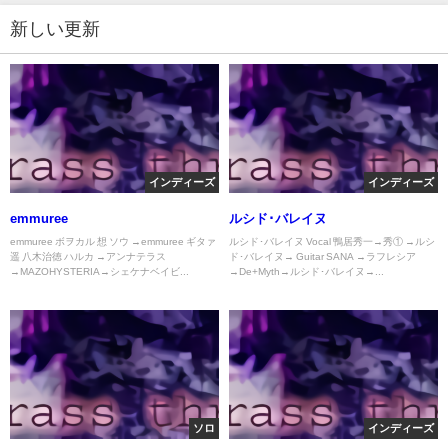
新しい更新
インディーズ
インディーズ
emmuree
ルシド･バレイヌ
emmuree ボヲカル 想 ソウ →emmuree ギタァ
ルシド･バレイヌ Vocal 鴨居秀一→秀① →ルシ
遥 八木治徳 ハルカ →アンナテラス
ド･バレイヌ→ Guitar SANA →ラフレシア
→MAZOHYSTERIA→シェケナベイビ...
→De+Myth→ルシド･バレイヌ→...
ソロ
インディーズ