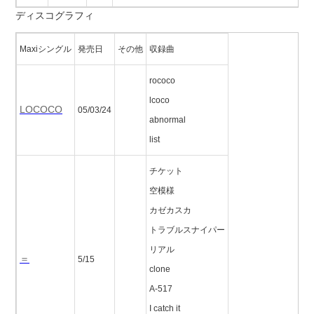
ディスコグラフィ
Maxiシングル
発売日
その他
収録曲
rococo
lcoco
LOCOCO
05/03/24
abnormal
list
チケット
空模様
カゼカスカ
トラブルスナイパー
リアル
＝
5/15
clone
A-517
I catch it