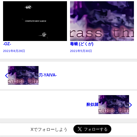
-OZ-
毒蛾 (どくが)
2021年8月28日
2021年5月30日
刃-YAIVA-
酔奴隷
Xでフォローしよう