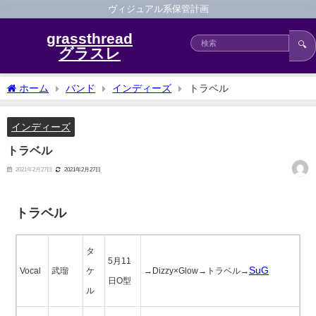
ヴィジュアル系保管計画
grassthread
🔍
グラスレ
ホーム
バンド
インディーズ
トラベル
インディーズ
トラベル
2021年2月27日
2021年2月27日
トラベル
タ
5月11
SuG
Vocal
武瑠
ケ
→Dizzy×Glow→トラベル→
日O型
ル