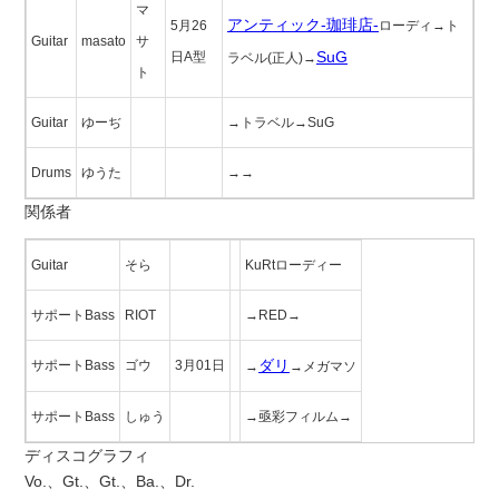
マ
アンティック-珈琲店-
5月26
ローディ→ト
Guitar
masato
サ
SuG
日A型
ラベル(正人)→
ト
Guitar
ゆーぢ
→トラベル→SuG
Drums
ゆうた
→→
関係者
Guitar
そら
KuRtローディー
サポートBass
RIOT
→RED→
ダリ
サポートBass
ゴウ
3月01日
→
→メガマソ
サポートBass
しゅう
→亟彩フィルム→
ディスコグラフィ
Vo.、Gt.、Gt.、Ba.、Dr.