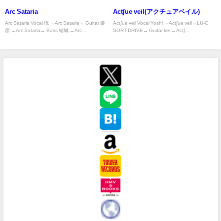
Arc Sataria
Act∫ue veil(アクチュアベイル)
Arc Sataria Vocal 琉 →Arc Sataria→ Guitar 慶
Act∫ue veil Vocal Yoshi →Act∫ue veil→LU-C
彦 →Arc Sataria→ Bass 結城 →Arc...
SORT DRIVE→ Guitar kei →Act∫...