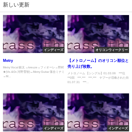
新しい更新
インディーズ
オリコンウィークリー
Metry
【メトロノーム】のオリコン順位と
売り上げ枚数。
Metry Vocal 銀太 →kreuze→フィオーレ→野村
★(Vo.&Gt.河野雪智)→Metry Guitar 落合ミナミ
メトロノーム 【シングル】01.03.06 ***位
→M...
**0回 ***,*** ***,*** ヤプーが召喚された街
01.07.31 ***...
インディーズ
インディーズ