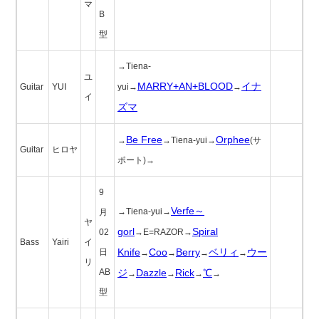
マ
B
型
→Tiena-
ユ
MARRY+AN+BLOOD
イナ
Guitar
YUI
yui→
→
イ
ズマ
Be Free
Orphee
→
→Tiena-yui→
(サ
Guitar
ヒロヤ
ポート)→
9
Verfe～
→Tiena-yui→
月
ヤ
gorl
Spiral
02
→E=RAZOR→
Bass
Yairi
イ
Knife
Coo
Berry
ベリィ
ウー
日
→
→
→
→
リ
AB
ジ
Dazzle
Rick
℃
→
→
→
→
型