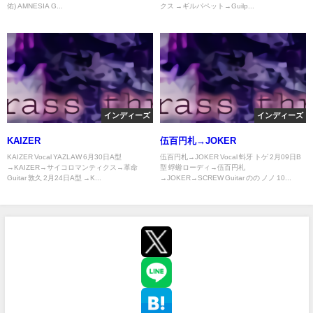
佑) AMNESIA G...
クス →ギルパペット→Guilp...
インディーズ
インディーズ
KAIZER
伍百円札→JOKER
KAIZER Vocal YAZLAW 6月30日A型
伍百円札→JOKER Vocal 蚪牙 トゲ 2月09日B
→KAIZER→サイコロマンティクス→革命
型 蜉蝣ローディ→伍百円札
Guitar 敦久 2月24日A型 →K...
→JOKER→SCREW Guitar のの ノノ 10...