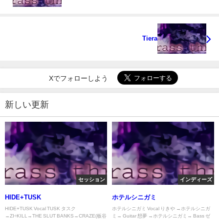
Tiera
Xでフォローしよう
新しい更新
セッション
インディーズ
HIDE+TUSK
ホテルシニガミ
HIDE+TUSK Vocal TUSK タスク
ホテルシニガミ Vocal りきや →ホテルシニガ
→ZI÷KILL→THE SLUT BANKS→CRAZE(板谷
ミ→ Guitar 想夢 →ホテルシニガミ→ Bass ゼ