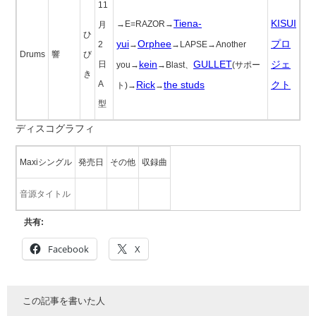
11
Tiena-
KISUI
→E=RAZOR→
月
ひ
yui
Orphee
プロ
2
→
→LAPSE→Another
Drums
響
び
kein
GULLET
ジェ
日
you→
→Blast、
(サポー
き
A
Rick
the studs
クト
ト)→
→
型
ディスコグラフィ
Maxiシングル
発売日
その他
収録曲
音源タイトル
共有:
Facebook
X
この記事を書いた人