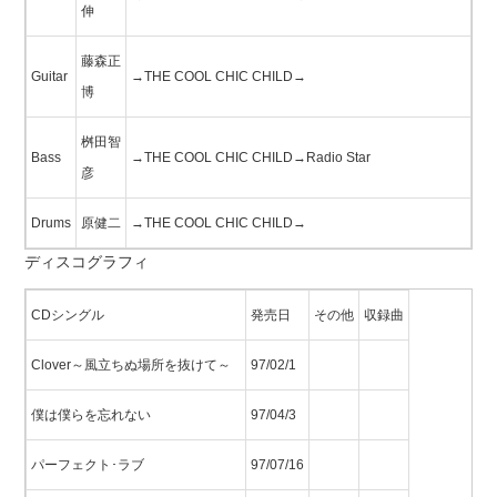
伸
藤森正
Guitar
→THE COOL CHIC CHILD→
博
桝田智
Bass
→THE COOL CHIC CHILD→Radio Star
彦
Drums
原健二
→THE COOL CHIC CHILD→
ディスコグラフィ
CDシングル
発売日
その他
収録曲
Clover～風立ちぬ場所を抜けて～
97/02/1
僕は僕らを忘れない
97/04/3
パーフェクト･ラブ
97/07/16