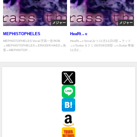
メジャー
メジャー
MEPHISTOPHELES
HeaRt→ν
MEPHISTOPHELES Vocal 宇高一浩 ROB
HeaRt→ν Vocal みつ 11月11日O型 →ラッド
→MEPHISTOPHELES→ERASER HAED→魚
→ν Guitar タクミ 08月08日B型 →ν Guitar 華遊
雷→MEPHISTOP...
11月2...