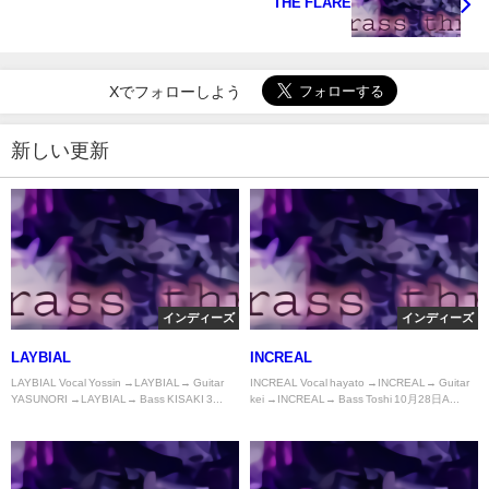
THE FLARE
Xでフォローしよう
新しい更新
インディーズ
インディーズ
LAYBIAL
INCREAL
LAYBIAL Vocal Yossin →LAYBIAL→ Guitar
INCREAL Vocal hayato →INCREAL→ Guitar
YASUNORI →LAYBIAL→ Bass KISAKI 3...
kei →INCREAL→ Bass Toshi 10月28日A...