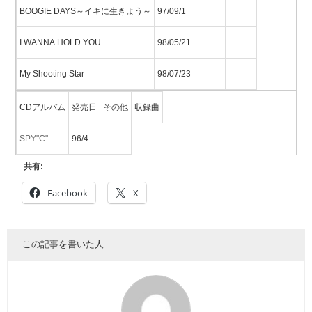
BOOGIE DAYS～イキに生きよう～
97/09/1
I WANNA HOLD YOU
98/05/21
My Shooting Star
98/07/23
CDアルバム
発売日
その他
収録曲
SPY"C"
96/4
共有:
Facebook
X
この記事を書いた人