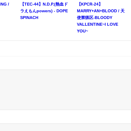
NG /
【TEC-44】N.D.P.(熱血ド
【KPCR-24】
ラえもんpowers) - DOPE
MARRY+AN+BLOOD / 天
SPINACH
使禁猟区-BLOODY
VALLENTINE~I LOVE
YOU~