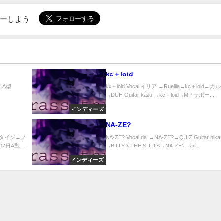
ローしよう
kc＋loid
0日A型
kc＋loid Vocal イリア →Ruellia→kc＋loid→カ
→DUH Guitar kazu →kc＋loid→MP サポー...
インディーズ
NA-ZE?
レンタイン→ノ
NA-ZE? Vocal dai →NA-ZE?→QUIZ Guitar hikar
7日A型 ...
→BILLY＆THE SLUTS→NA-ZE?→ac...
インディーズ