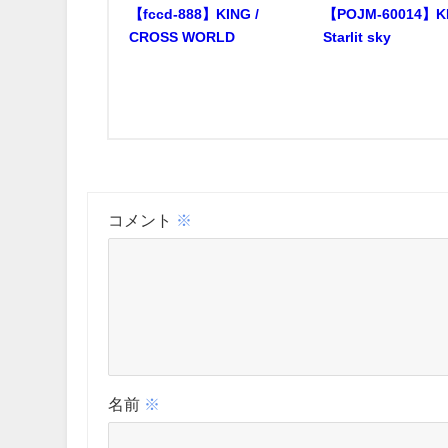
【fccd-888】KING /
【POJM-60014】KI
CROSS WORLD
Starlit sky
コメント
※
名前
※