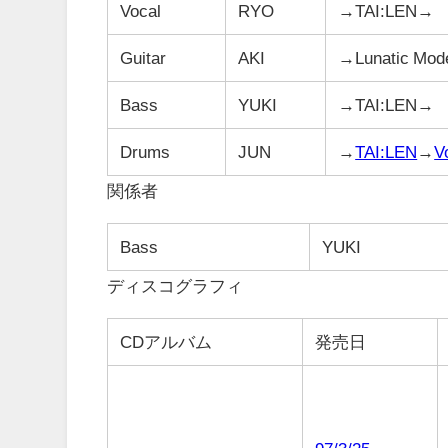
Vocal
RYO
→TAI:LEN→
Guitar
AKI
→Lunatic M
Bass
YUKI
→TAI:LEN→
Drums
JUN
→
TAI:LEN
→
V
関係者
Bass
YUKI
ディスコグラフィ
CDアルバム
発売日