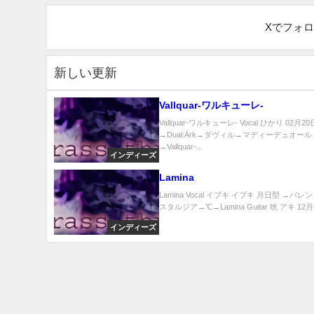
Xでフォ
新しい更新
Vallquar-ワルキューレ-
Vallquar-ワルキューレ- Vocal ひかり 02月2
→Dual:Ark→ダヴィル→マディーデュオール
→Vallquar-...
インディーズ
Lamina
Lamina Vocal イブキ イブキ 月日型 →バ
スタルジア→℃→Lamina Guitar 晄 アキ 12月0
インディーズ