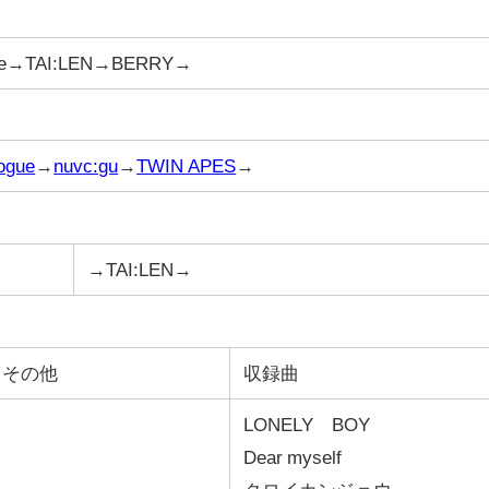
ode→TAI:LEN→BERRY→
ogue
→
nuvc:gu
→
TWIN APES
→
→TAI:LEN→
その他
収録曲
LONELY BOY
Dear myself