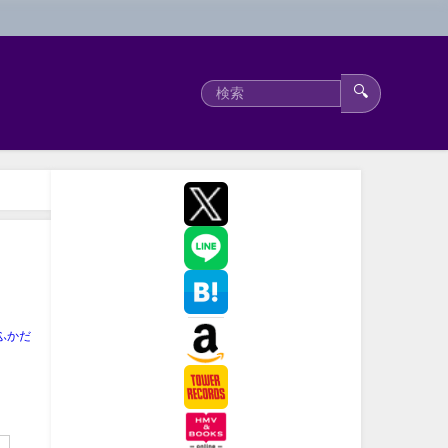
🔍
ふかだ