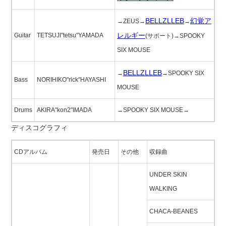
BELLZLLEB
幻覚ア
→ZEUS→
→
レルギー
Guitar
TETSUJI"tetsu"YAMADA
(サポート)→SPOOKY
SIX MOUSE
BELLZLLEB
→
→SPOOKY SIX
Bass
NORIHIKO"rick"HAYASHI
MOUSE
Drums
AKIRA"kon2"IMADA
→SPOOKY SIX MOUSE→
ディスコグラフィ
CDアルバム
発売日
その他
収録曲
UNDER SKIN
WALKING
CHACA-BEANES