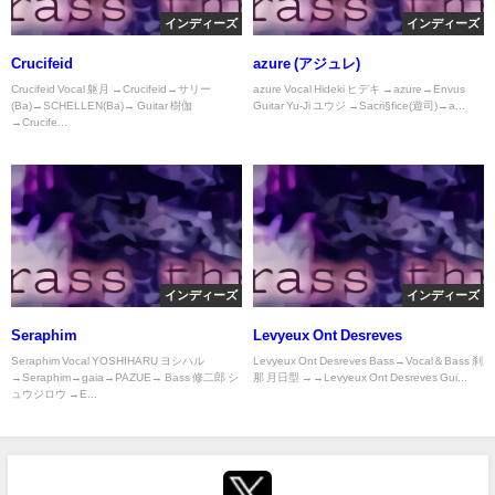
インディーズ
インディーズ
Crucifeid
azure (アジュレ)
Crucifeid Vocal 躯月 →Crucifeid→サリー
azure Vocal Hideki ヒデキ →azure→Envus
(Ba)→SCHELLEN(Ba)→ Guitar 樹伽
Guitar Yu-Ji ユウジ →Sacri§fice(遊司)→a...
→Crucife...
インディーズ
インディーズ
Seraphim
Levyeux Ont Desreves
Seraphim Vocal YOSHIHARU ヨシハル
Levyeux Ont Desreves Bass→Vocal＆Bass 刹
→Seraphim→gaia→PAZUE→ Bass 修二郎 シ
那 月日型 →→Levyeux Ont Desreves Gui...
ュウジロウ →E...