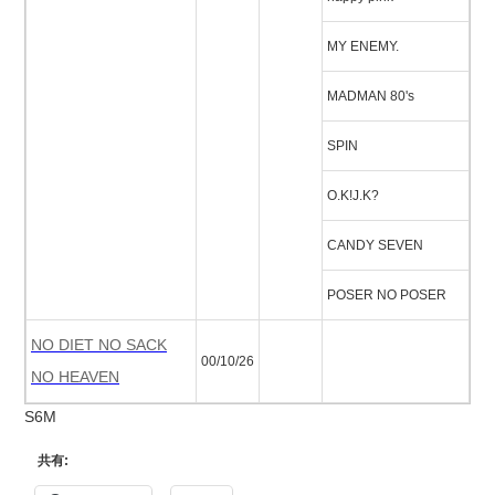
MY ENEMY.
MADMAN 80's
SPIN
O.K!J.K?
CANDY SEVEN
POSER NO POSER
NO DIET NO SACK
00/10/26
NO HEAVEN
S6M
共有: