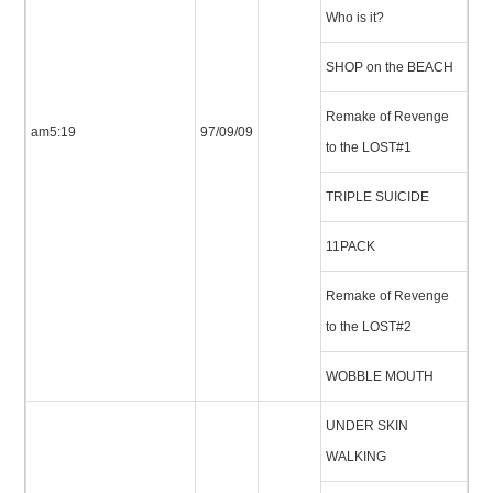
Who is it?
SHOP on the BEACH
Remake of Revenge
am5:19
97/09/09
to the LOST#1
TRIPLE SUICIDE
11PACK
Remake of Revenge
to the LOST#2
WOBBLE MOUTH
UNDER SKIN
WALKING