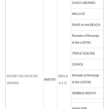
CHACA-BEANES
Who is it?
SHOP on the BEACH
Remake of Revenge
to the LOST#1
TRIPLE SUICIDE
11PACK
Remake of Revenge
NO DIET NO SACK NO
CDエク
99/07/07
to the LOST#2
HEAVEN
ストラ
WOBBLE MOUTH
happy pink