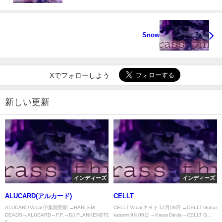
Snow
Xでフォローしよう
新しい更新
インディーズ
インディーズ
ALUCARD(アルカード)
CELLT
ALUCARD Vocal 伊集院明朗 →HARLEM
CELLT Vocal キヨト 12月08日 →CELLT Guitar
DEADS→ALUCARD→F.F.→DJ.FLANKENSTEIN→FLESH
kasumi 9月06日 →Kress Devia→CELLT G...