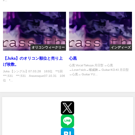
F...
オリコンウィークリー
インディーズ
【Juka】のオリコン順位と売り上
心黒
げ枚数。
心黒 Vocal Takuya 月日型 →心黒
→Love†sick→螺威舞→ Guitar KO-KI 月日型
Juka 【シングル】07.03.28 163位 **1回
→心黒→ Guitar YU...
***,531 ***,531 Aravesque07.10.31 106
位 *...