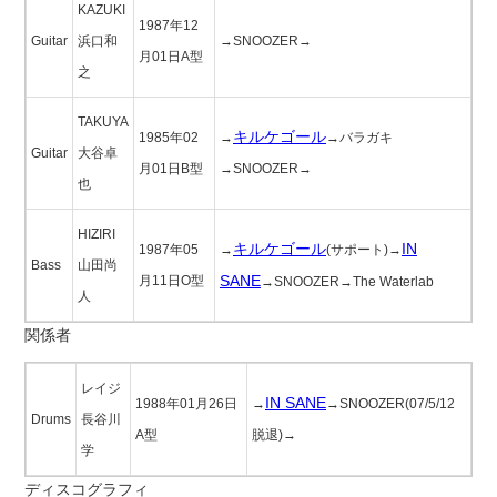
KAZUKI
1987年12
Guitar
浜口和
→SNOOZER→
月01日A型
之
TAKUYA
キルケゴール
1985年02
→
→バラガキ
Guitar
大谷卓
月01日B型
→SNOOZER→
也
HIZIRI
キルケゴール
IN
1987年05
→
(サポート)→
Bass
山田尚
SANE
月11日O型
→SNOOZER→The Waterlab
人
関係者
レイジ
IN SANE
1988年01月26日
→
→SNOOZER(07/5/12
Drums
長谷川
A型
脱退)→
学
ディスコグラフィ