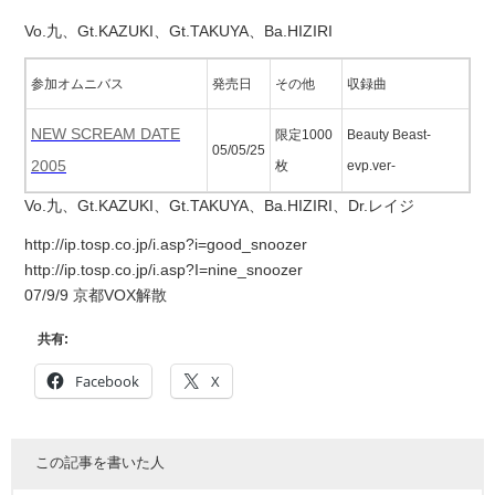
Vo.九、Gt.KAZUKI、Gt.TAKUYA、Ba.HIZIRI
参加オムニバス
発売日
その他
収録曲
NEW SCREAM DATE
限定1000
Beauty Beast-
05/05/25
2005
枚
evp.ver-
Vo.九、Gt.KAZUKI、Gt.TAKUYA、Ba.HIZIRI、Dr.レイジ
http://ip.tosp.co.jp/i.asp?i=good_snoozer
http://ip.tosp.co.jp/i.asp?I=nine_snoozer
07/9/9 京都VOX解散
共有:
Facebook
X
この記事を書いた人