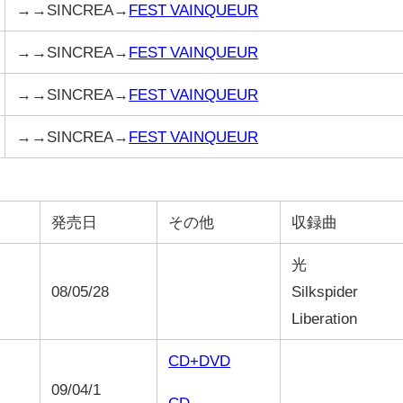
→→SINCREA→
FEST VAINQUEUR
→→SINCREA→
FEST VAINQUEUR
→→SINCREA→
FEST VAINQUEUR
→→SINCREA→
FEST VAINQUEUR
発売日
その他
収録曲
光
08/05/28
Silkspider
Liberation
CD+DVD
09/04/1
CD