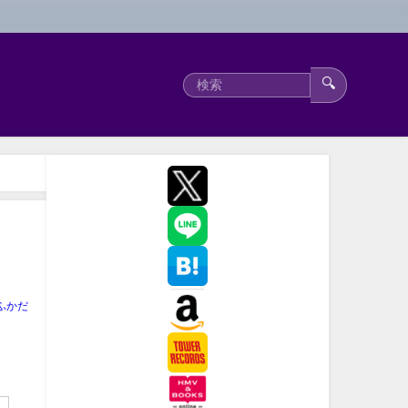
🔍
ふかだ