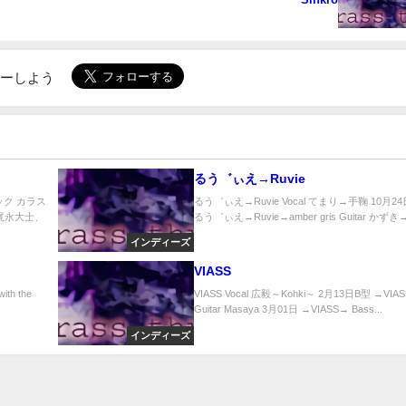
ローしよう
るう゛ぃえ→Ruvie
ムック カラス
るう゛ぃえ→Ruvie Vocal てまり→手鞠 10月24
ク 梶永大士、
るう゛ぃえ→Ruvie→amber gris Guitar かずき→
インディーズ
VIASS
th the
VIASS Vocal 広毅～Kohki～ 2月13日B型 →VIA
Guitar Masaya 3月01日 →VIASS→ Bass...
インディーズ