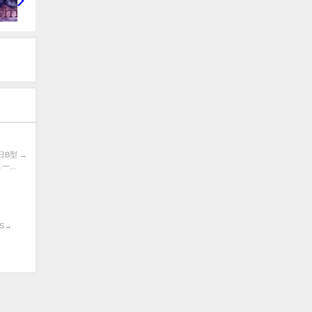
日B型 →
一...
SS→