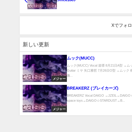
Xでフォ
新しい更新
ムック(MUCC)
ムック(MUCC) Vocal 達瑯 8月21日A型 →
Guitar ミヤ 矢口雅哲 7月26日O型 →ムッ
激...
メジャー
BREAKERZ (ブレイカーズ)
BREAKERZ Vocal DAIGO →JZEIL→DAIGO wi
space toys→DAIGO☆STARDUST→B...
メジャー