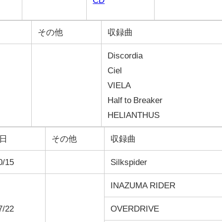
その他
収録曲
Discordia
Ciel
VIELA
Half to Breaker
HELIANTHUS
日
その他
収録曲
0/15
Silkspider
INAZUMA RIDER
7/22
OVERDRIVE