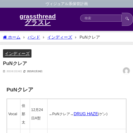
ヴィジュアル系保管計画
grassthread
🔍
グラスレ
ホーム
バンド
インディーズ
PuNクレア
インディーズ
PuNクレア
2021年2月24日
2021年2月24日
PuNクレア
佳
12月24
DRUG HAZE
Vocal
那
→PuNクレア→
(ゲン)
日A型
太