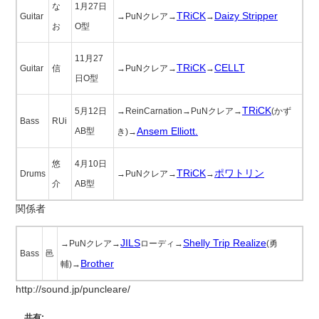
な
1月27日
TRiCK
Daizy Stripper
Guitar
→PuNクレア→
→
お
O型
11月27
TRiCK
CELLT
Guitar
信
→PuNクレア→
→
日O型
TRiCK
5月12日
→ReinCarnation→PuNクレア→
(かず
Bass
RUi
Ansem Elliott.
AB型
き)→
悠
4月10日
TRiCK
ポワトリン
Drums
→PuNクレア→
→
介
AB型
関係者
JILS
Shelly Trip Realize
→PuNクレア→
ローディ→
(勇
Bass
邑
Brother
輔)→
http://sound.jp/puncleare/
共有: