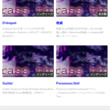
インディーズ
未分類
D'elsquel
樹威
D'elsquel Vocal 漾 リョウ 1月19日O型
樹威 Vocal 樹威 6月30日O型 →De-vine(樹
→D'elsquel→Galruda→GULLET→9GOATS
威)→羅紗→Raisonne(樹威)→Luinspear(樹
BLACK O...
威)→ヴィドール K...
インディーズ
インディーズ
Guilds'
Poisonous Doll
Guilds' Vocal yun Guitar 零 Guitar Shinya Bass
Poisonous Doll Vocal Atsushi アツシ
暁兎 関係者 Vocal 廣瀬裕志 →RUSTY...
→Poisonous Doll→バームクウメンズ Guitar
Toru ...