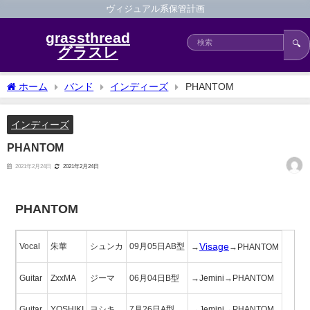
ヴィジュアル系保管計画
grassthread
🔍
グラスレ
ホーム
バンド
インディーズ
PHANTOM
インディーズ
PHANTOM
2021年2月24日
2021年2月24日
PHANTOM
Visage
Vocal
朱華
シュンカ
09月05日AB型
→
→PHANTOM
Guitar
ZxxMA
ジーマ
06月04日B型
→Jemini→PHANTOM
Guitar
YOSHIKI
ヨシキ
7月26日A型
→Jemini→PHANTOM