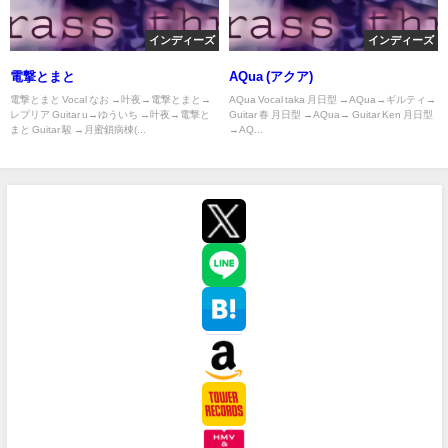
インディーズ
インディーズ
電撃とまと
AQua (アクア)
電撃とまと Vocal なお →叶夜→電撃とまと→
AQua Vocal taka 月日型 →AQua→ギルティ→
レプリア Guitar u→ゆういち →叶夜→電撃と
Guitar 春 月日型 →AQua→ Guitar Ken 月日型
まと Guitar 駿 →月蜜鎖病棟(...
→AQ...