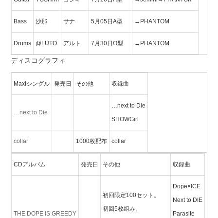
Bass
沙那
サナ
5月05日A型
→PHANTOM
Drums
@LUTO
アルト
7月30日O型
→PHANTOM
ディスコグラフィ
Maxiシングル
発売日
その他
収録曲
…next to Die
…next to Die
SHOWGirl
collar
1000枚配布
collar
CDアルバム
発売日
その他
収録曲
Dope×ICE
初回限定100セット。
Next to DIE
初回5枚組み。
THE DOPE IS GREEDY
Parasite