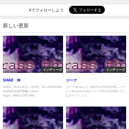
Xでフォローしよう
新しい更新
インディーズ
インディーズ
SHAD∞W
ジーク
SHAD∞W Vocal 涼 →SHAD∞W→INSPAIRAL
ジーク Vocal レイ 1984年12月08日A型 →ジー
GARDEN(池田賢輔)→Bitter
ク→Rosario Guitar リョウ 8月15日AB型 ぐり
Suge→INNOCENT ARK...
むローディ →ジ...