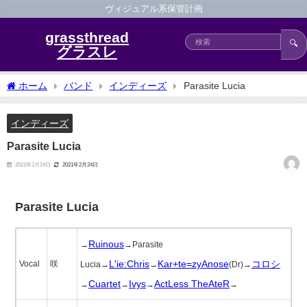
ヴィジュアル系保管計画
grassthread
🔍
グラスレ
ホーム
バンド
インディーズ
Parasite Lucia
インディーズ
Parasite Lucia
2021年2月24日
2021年2月24日
Parasite Lucia
Ruinous
→
→Parasite
L'ie:Chris
Kar+te=zyAnose
コロシ
Vocal
咲
Lucia→
→
(Dr)→
Cuartet
Ivys
ActLess TheAteR
→
→
→
→