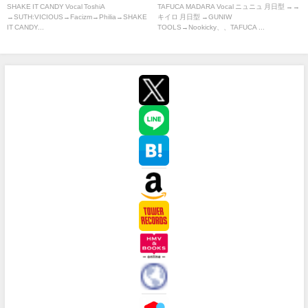
SHAKE IT CANDY Vocal ToshiA
TAFUCA MADARA Vocal ニュニュ 月日型 →→
→SUTH:VICIOUS→Facizm→Philia→SHAKE
キイロ 月日型 →GUNIW
IT CANDY...
TOOLS→Nookicky、、TAFUCA ...