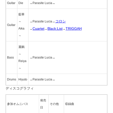
Guitar
Die
→Parasite Lucia→
藍華
コロシ
～
→Parasite Lucia→
Guitar
Cuartet
Black:List
TRIGGAH
Aika
→
→
→
～
麗鵺
～
Bass
→Parasite Lucia→
Reiya
～
Drums
Hiyuto
→Parasite Lucia→
ディスコグラフィ
発売
参加オムニバス
その他
収録曲
日