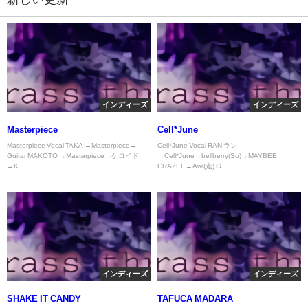
インディーズ
インディーズ
Masterpiece
Cell*June
Masterpiece Vocal TAKA →Masterpiece→
Cell*June Vocal RAN ラン
Guitar MAKOTO →Masterpiece→ケロイド
→Cell*June→bellberry(So)→MAYBEE
→K...
CRAZEE→Awl(走) G...
インディーズ
インディーズ
SHAKE IT CANDY
TAFUCA MADARA