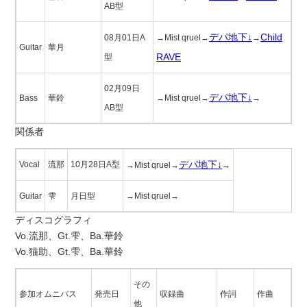
AB型
デパ地下↓
Child
08月01日A
→Mist qruel→
→
Guitar
華月
RAVE
型
02月09日
デパ地下↓
Bass
華鈴
→Mist qruel→
→
AB型
関係者
デパ地下↓
Vocal
流那
10月28日A型
→Mist qruel→
→
Guitar
雫
月日型
→Mist qruel→
ディスコグラフィ
Vo.流那、Gt.雫、Ba.華鈴
Vo.猫助、Gt.雫、Ba.華鈴
その
参加オムニバス
発売日
収録曲
作詞
作曲
他