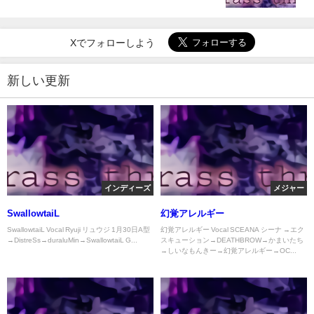
Xでフォローしよう
新しい更新
インディーズ
メジャー
SwallowtaiL
幻覚アレルギー
SwallowtaiL Vocal Ryuji リュウジ 1月30日A型
幻覚アレルギー Vocal SCEANA シーナ →エク
→DistreSs→duraluMin→SwallowtaiL G...
スキューション→DEATHBROW→かまいたち
→しいなもんきー→幻覚アレルギー→OC...