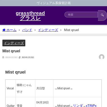
ヴィジュアル系保管計画
grassthread
🔍
グラスレ
ホーム
バンド
インディーズ
Mist qruel
インディーズ
Mist qruel
2021年2月23日
2021年2月23日
Mist qruel
猫助 にゃん
Vocal
月日型
→Mist qruel→
すけ
04月18日
リンダ
xTRiPx
Guitar
雪音
→Mist qruel→
→