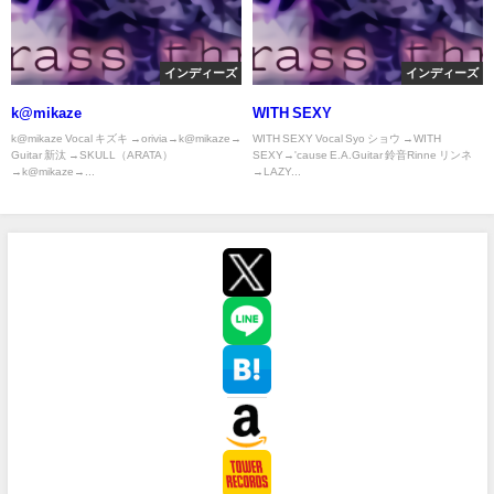
インディーズ
インディーズ
k@mikaze
WITH SEXY
k@mikaze Vocal キズキ →orivia→k@mikaze→
WITH SEXY Vocal Syo ショウ →WITH
Guitar 新汰 →SKULL（ARATA）
SEXY→'cause E.A.Guitar 鈴音Rinne リンネ
→k@mikaze→...
→LAZY...