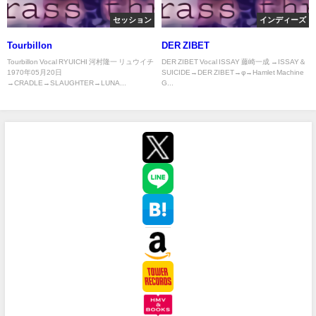
セッション
インディーズ
Tourbillon
DER ZIBET
Tourbillon Vocal RYUICHI 河村隆一 リュウイチ
DER ZIBET Vocal ISSAY 藤崎一成 →ISSAY＆
1970年05月20日
SUICIDE→DER ZIBET→φ→Hamlet Machine
→CRADLE→SLAUGHTER→LUNA...
G...