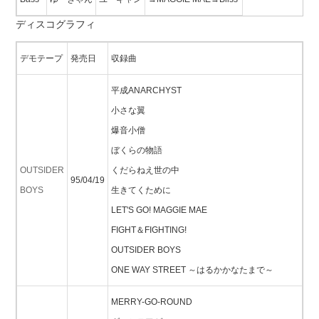
ディスコグラフィ
デモテープ
発売日
収録曲
平成ANARCHYST
小さな翼
爆音小僧
ぼくらの物語
OUTSIDER
くだらねえ世の中
95/04/19
BOYS
生きてくために
LET'S GO! MAGGIE MAE
FIGHT＆FIGHTING!
OUTSIDER BOYS
ONE WAY STREET ～はるかかなたまで～
MERRY-GO-ROUND