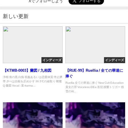
Xでフォローしよう
新しい更新
インディーズ
インディーズ
【KTMB-0003】蘭図 / 九相図
【RUE-99】Ruellia / 全ての華達に
捧ぐ
浄相 喪の黒 白痴 視姦あるいは恋愛体質 停止臍
帯 夕べは自殺を仄めかす 36.5℃の綾取り 鞦韆
Ruellia 全ての華達に捧ぐ New Cult Education
Q 蘭図 Vocal : 業-karma...
貴女の罪 Voiceless iDEa 首切 残響トリガー 粉
雪のW...