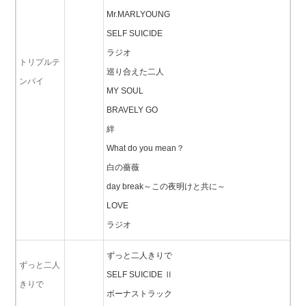
Mr.MARLYOUNG
SELF SUICIDE
ラジオ
トリプルテ
巡り合えた二人
ンパイ
MY SOUL
BRAVELY GO
絆
What do you mean？
白の薔薇
day break～この夜明けと共に～
LOVE
ラジオ
ずっと二人きりで
ずっと二人
SELF SUICIDE Ⅱ
きりで
ボーナストラック