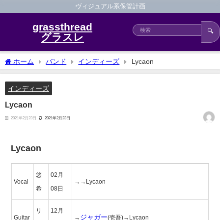
ヴィジュアル系保管計画
grassthread
🔍
グラスレ
ホーム
バンド
インディーズ
Lycaon
インディーズ
Lycaon
2021年2月23日
2021年2月23日
Lycaon
悠
02月
Vocal
→→Lycaon
希
08日
リ
12月
ジャガー
Guitar
→
(壱吾)→Lycaon