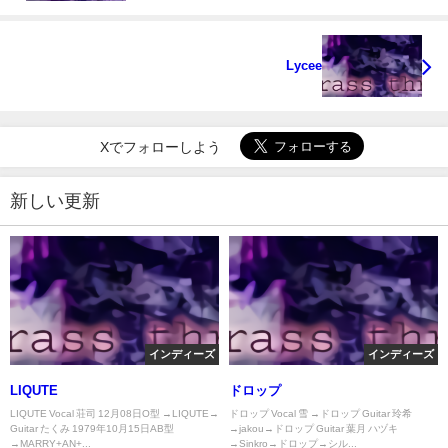
Lycee
Xでフォローしよう
新しい更新
インディーズ
インディーズ
LIQUTE
ドロップ
LIQUTE Vocal 荘司 12月08日O型 →LIQUTE→
ドロップ Vocal 雪 →ドロップ Guitar 玲希
Guitar たくみ 1979年10月15日AB型
→jakou→ドロップ Guitar 葉月 ハヅキ
→MARRY+AN+...
→Sinkro→ドロップ→シル...