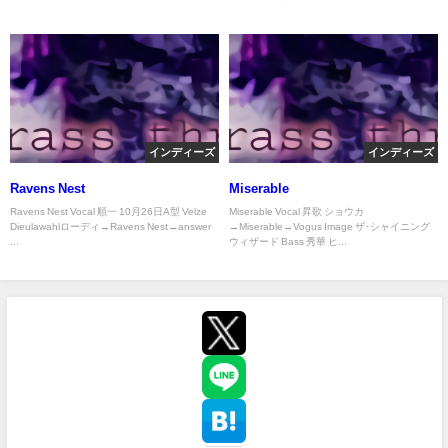
インディーズ
インディーズ
Ravens Nest
Miserable
Ravens Nest Vocal 順一 10月26日A型 Velze
Miserable Vocal 昇歌 ショウカ
Dieulawahlローディ→Ravens Nest→answer
→Miserable→Vogus Image ザ･シャイニング
...
ウィザード Bass 秀華 ヒ...