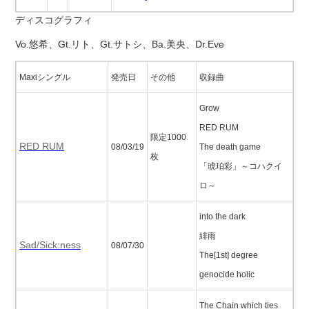
ディスコグラフィ
Vo.悠希、Gt.リト、Gt.サトシ、Ba.美央、Dr.Eve
Maxiシングル
発売日
その他
収録曲
Grow
RED RUM
限定1000
RED RUM
08/03/19
The death game
枚
「琥珀彩」～コハクイ
ロ～
into the dark
緋雨
Sad/Sick:ness
08/07/30
The[1st] degree
genocide holic
The Chain which ties