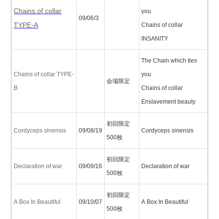
Chains of collar
you
09/06/3
TYPE-A
Chains of collar
INSANITY
The Chain which ties
Chains of collar TYPE-
you
会場限定
B
Chains of collar
Enslavement beauty
初回限定
Cordyceps sinensis
09/08/19
Cordyceps sinensis
500枚
初回限定
Declaration of war
09/09/16
Declaration of war
500枚
初回限定
A Box In Beautiful
09/10/07
A Box In Beautiful
500枚