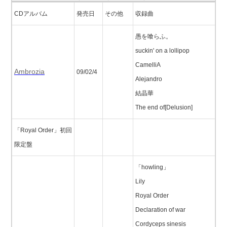
CDアルバム
発売日
その他
収録曲
愚を喰らふ。
suckin' on a lollipop
CamelliA
Ambrozia
09/02/4
Alejandro
結晶華
The end of[Delusion]
「Royal Order」初回
限定盤
「howling」
Lily
Royal Order
Declaration of war
Cordyceps sinesis