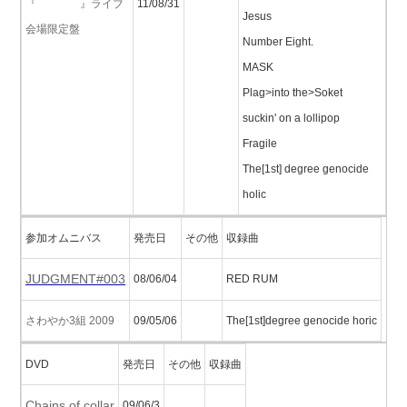
『 』ライブ
11/08/31
Jesus
会場限定盤
Number Eight.
MASK
Plag>into the>Soket
suckin' on a lollipop
Fragile
The[1st] degree genocide
holic
参加オムニバス
発売日
その他
収録曲
JUDGMENT#003
08/06/04
RED RUM
さわやか3組 2009
09/05/06
The[1st]degree genocide horic
DVD
発売日
その他
収録曲
Chains of collar
09/06/3