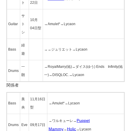
ト
22日
サ
10月
Guitar
ト
→Amulet*→Lycaon
04日型
シ
緋
Bass
→→ジュリエット→Lycaon
遊
一
→RoyalMarry(祐)→ダイス(ゆう) Ends∞Infinity(祐
Drums
朗
一)→DISQLOC.→Lycaon
関係者
美
11月16日
Bass
→Amulet*→Lycaon
央
型
Puppet
→ワルキューレ→
Drums
Eve
09月17日
Mammy
Holic
→
→Lycaon