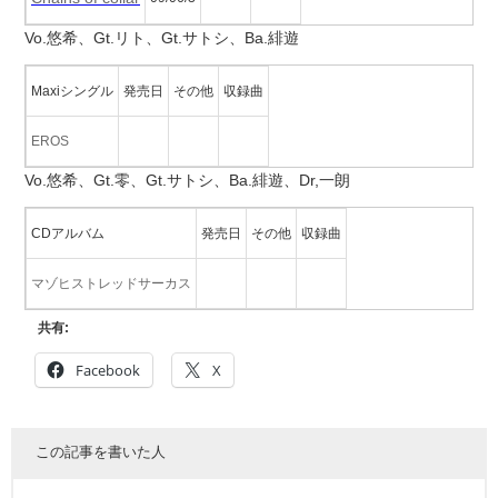
Vo.悠希、Gt.リト、Gt.サトシ、Ba.緋遊
Maxiシングル
発売日
その他
収録曲
EROS
Vo.悠希、Gt.零、Gt.サトシ、Ba.緋遊、Dr,一朗
CDアルバム
発売日
その他
収録曲
マゾヒストレッドサーカス
共有:
Facebook
X
この記事を書いた人