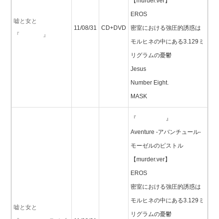
【murder.ver】
EROS
嘘と女と
11/08/31
CD+DVD
密室における強圧的誘惑は
『 』
モルヒネの中にある3.129ミ
リグラムの憂鬱
Jesus
Number Eight.
MASK
『 』
Aventure -アバンチュール-
モーゼルのピストル
【murder.ver】
EROS
密室における強圧的誘惑は
モルヒネの中にある3.129ミ
嘘と女と
リグラムの憂鬱