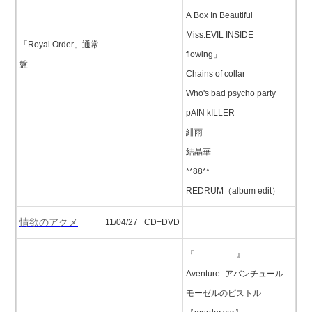
A Box In Beautiful
Miss.EVIL INSIDE
「Royal Order」通常
flowing」
盤
Chains of collar
Who's bad psycho party
pAIN kILLER
緋雨
結晶華
**88**
REDRUM（album edit）
情欲のアクメ
11/04/27
CD+DVD
『 』
Aventure -アバンチュール-
モーゼルのピストル