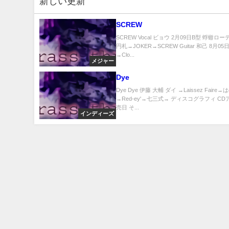
新しい更新
SCREW
SCREW Vocal ビョウ 2月09日B型 蜉蝣ロ
円札→JOKER→SCREW Guitar 和己 8月05
→Clo...
メジャー
Dye
Dye Dye 伊藤 大輔 ダイ →Laissez Faire
→Red-ey'→七三式→ ディスコグラフィ CD
売日 そ...
インディーズ