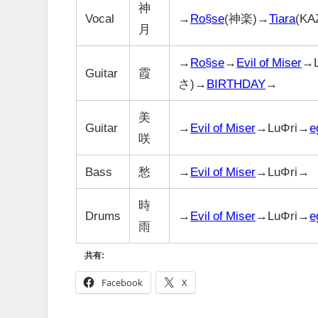
神
Vocal
→
Ro§se
(神楽)→
Tiara
(KA
月
→
Ro§se
→
Evil of Miser
→L
Guitar
霞
さ)→
BIRTHDAY
→
美
Guitar
→
Evil of Miser
→LuΦri→
e
咲
Bass
愁
→
Evil of Miser
→LuΦri→
時
Drums
→
Evil of Miser
→LuΦri→
e
雨
共有:
Facebook
X