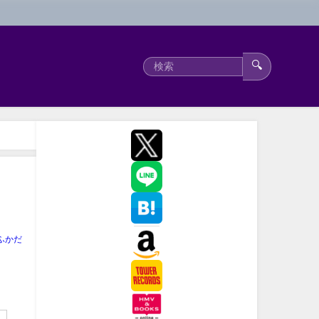
🔍
ふかだ