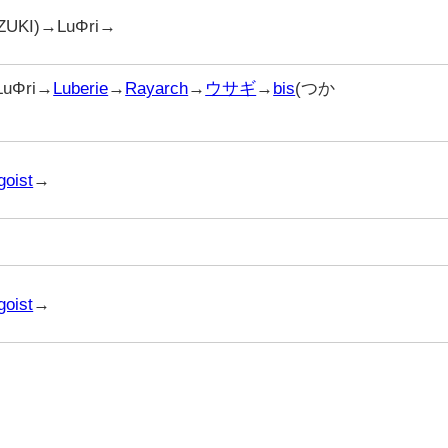
ZUKI)→LuΦri→
uΦri→
Luberie
→
Rayarch
→
ウサギ
→
bis
(つか
goist
→
goist
→