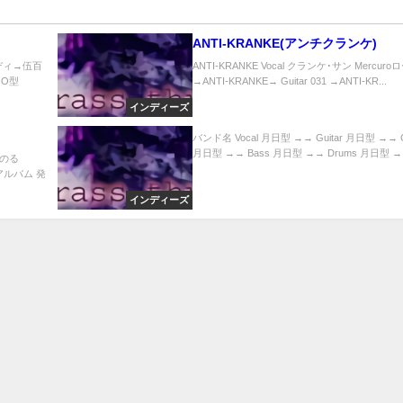
ANTI-KRANKE(アンチクランケ)
ーディ→伍百
ANTI-KRANKE Vocal クランケ･サン Mercur
日O型
→ANTI-KRANKE→ Guitar 031 →ANTI-KR...
インディーズ
バンド名 Vocal 月日型 →→ Guitar 月日型 →→ Gu
月日型 →→ Bass 月日型 →→ Drums 月日型 →→
→はのる
アルバム 発
インディーズ