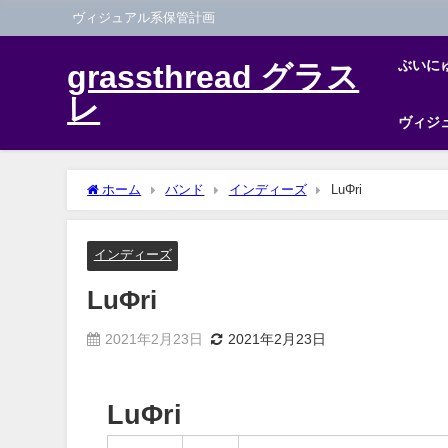
ヴィジュアル系保管計画
ぶいに
grassthread グラス
レ
ヴィジ
ホーム
バンド
インディーズ
LuΦri
インディーズ
LuΦri
2021年2月23日
2021年2月23日
LuΦri