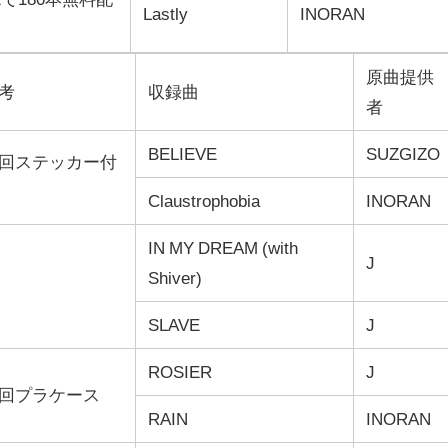
Lastly
INORAN
原曲提供
考
収録曲
者
BELIEVE
SUZGIZO
回ステッカー付
Claustrophobia
INORAN
IN MY DREAM (with
J
Shiver)
SLAVE
J
ROSIER
J
回プラケース
RAIN
INORAN