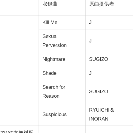
収録曲
原曲提供者
Kill Me
J
Sexual
J
Perversion
Nightmare
SUGIZO
Shade
J
Search for
SUGIZO
Reason
RYUICHI＆
Suspicious
INORAN
Eで180本無料配