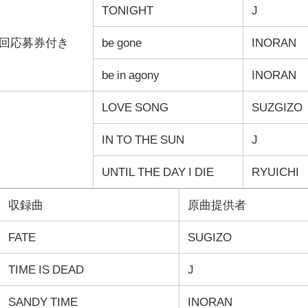
TONIGHT
J
回応募券付き
be gone
INORAN
be in agony
INORAN
LOVE SONG
SUZGIZO
IN TO THE SUN
J
UNTIL THE DAY I DIE
RYUICHI
収録曲
原曲提供者
FATE
SUGIZO
TIME IS DEAD
J
SANDY TIME
INORAN