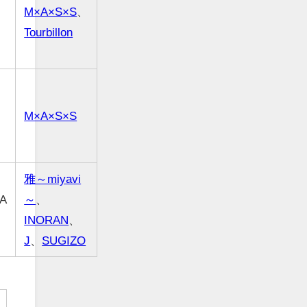
M×A×S×S
、
Tourbillon
M×A×S×S
雅～miyavi
A
～
、
INORAN
、
J
、
SUGIZO