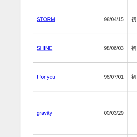
STORM
98/04/15
初
SHINE
98/06/03
初
I for you
98/07/01
初
gravity
00/03/29