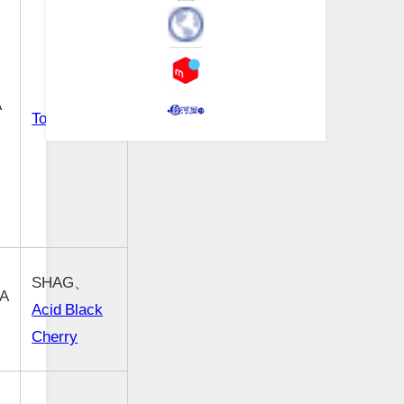
A
Tourbillon
SHAG、
A
Acid Black
Cherry