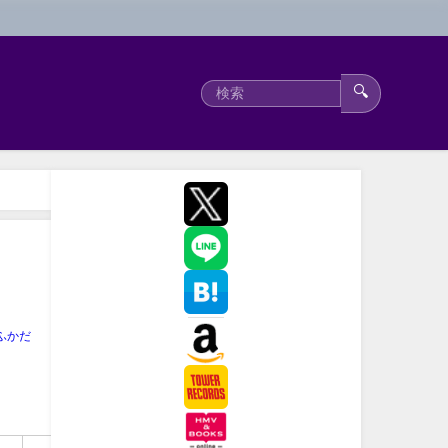
🔍
ふかだ