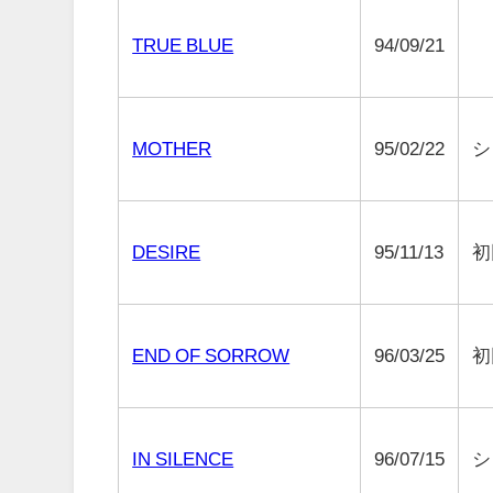
TRUE BLUE
94/09/21
MOTHER
95/02/22
シ
DESIRE
95/11/13
初
END OF SORROW
96/03/25
初
IN SILENCE
96/07/15
シ