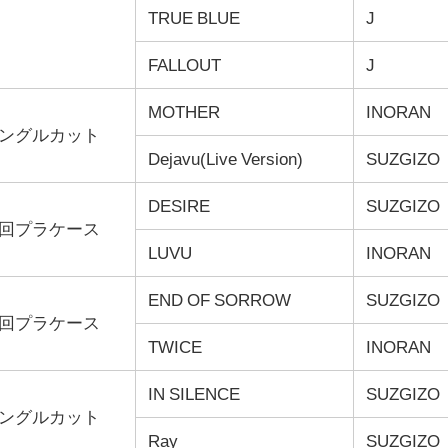
TRUE BLUE
J
FALLOUT
J
MOTHER
INORAN
ングルカット
Dejavu(Live Version)
SUZGIZO
DESIRE
SUZGIZO
回プラケース
LUVU
INORAN
END OF SORROW
SUZGIZO
回プラケース
TWICE
INORAN
IN SILENCE
SUZGIZO
ングルカット
Ray
SUZGIZO