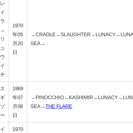
レ
イ
ラ
1970
→
年05
→CRADLE→SLAUGHTER→LUNACY→LUN
リ
月20
SEA→
ュ
日
ウ
イ
チ
ス
1969
ギ
年07
→PINOCCHIO→KASHIMIR→LUNACY→LUN
ゾ
月08
SEA→
THE FLARE
ー
日
イ
1970