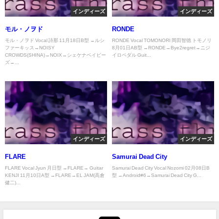
インディーズ
インディーズ
モル・ノヲド
RONDE
モル・ノヲド Vocal 詩那 11月18日B型 →ルシ
RONDE Vocal TOMONORI 岡田智徳 トモノリ
ファーキッス→NOISY
8月01日AB型 →RONDE→Bye2regret→ニジ
CROWDS(SHINA)→NOIX→シェケナベイビー
イロペダル Guit...
ズ→...
インディーズ
インディーズ
FLARE
Samurai Dead City
FLARE Vocal Jyun 月日型 →FLARE→ Guitar
Samurai Dead City Vocal Nozomi 02月08日B
KENJI 11月10日A型 →FLARE→EL JAM(高倉
型 →Android#6→Samurai Dead City G...
健二)...