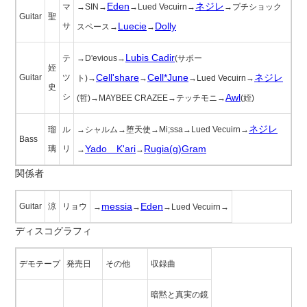
Eden
ネジレ
マ
→SIN→
→Lued Vecuirn→
→プチショック
Guitar
聖
Luecie
Dolly
サ
スペース→
→
Lubis Cadir
テ
→D'evious→
(サポー
姪
Cell'share
Cell*June
ネジレ
Guitar
ツ
ト)→
→
→Lued Vecuirn→
史
シ
Awl
(哲)→MAYBEE CRAZEE→テッチモニ→
(姪)
ネジレ
瑠
ル
→シャルム→堕天使→Mi;ssa→Lued Vecuirn→
Bass
Yado≠K'ari
Rugia(g)Gram
璃
リ
→
→
関係者
messia
Eden
Guitar
涼
リョウ
→
→
→Lued Vecuirn→
ディスコグラフィ
デモテープ
発売日
その他
収録曲
暗黙と真実の鏡