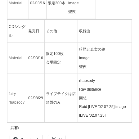
Material
02/03/16
限定300本
image
聖夜
CDシング
発売日
その他
収録曲
ル
暗黙と真実の鏡
限定100枚
Material
02/03/16
image
会場限定
聖夜
rhapsody
Ray distance
fairy
ライブテイクは店
02/08/29
回想
rhapsody
頭盤のみ
Raid [LIVE '02.07.25] image
[LIVE '02.07.25]
共有: