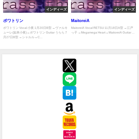
インディーズ
インディーズ
ポワトリン
MaitoreiA
ポワトリン Vocal 小夜 1月20日B型 →ヴァルキ
MaitoreiA Vocal RETSU 11月18日A型 →江戸
ューレ(如来小夜)→ポワトリン Guitar うらら 7
っ子 →Megamega Heart→MaitoreiA Guitar ...
月27日B型 →シャルル→C...