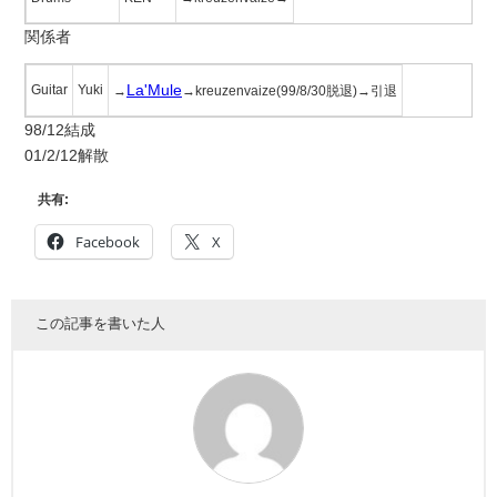
関係者
La'Mule
Guitar
Yuki
→
→kreuzenvaize(99/8/30脱退)→引退
98/12結成
01/2/12解散
共有:
Facebook
X
この記事を書いた人