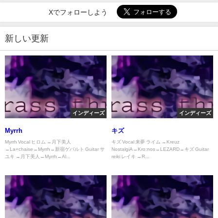
Xでフォローしよう
新しい更新
インディーズ
インディーズ
Myrrh
キズ
Myrrh Vocal ヒロム →月下美人
キズ Vocal 来夢 ライム →Kreuz
→La+chaise→Myrrh→新宿ゲバルト Guitar サ
NostalgiA→Kro:nos→LEZARD→キズ Guitar
ユキ →月下美人→Myrrh→Al...
reiki レイキ →R...