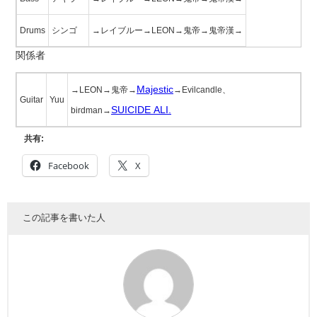
Drums
シンゴ
→レイブルー→LEON→鬼帝→鬼帝漢→
関係者
Majestic
→LEON→鬼帝→
→Evilcandle、
Guitar
Yuu
SUICIDE ALI.
birdman→
共有:
Facebook
X
この記事を書いた人