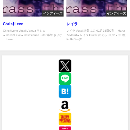
インディーズ
インディーズ
Chris†Lexe
レイラ
Chris†Lexe Vocal L'amuz ラミュ
レイラ Vocal 譜美 ふみ 01月28日O型 →Harut
→Chris†Lexe→Celia'xeno Guitar 霧華 きりか
＆Marut→レイラ Guitar 宙 そら 06月17日O型
→Larm...
KuRtローデ...