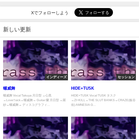
Xでフォローしよう
新しい更新
インディーズ
セッション
螺威舞
HIDE+TUSK
螺威舞 Vocal Takuya 月日型 →心黒
HIDE+TUSK Vocal TUSK タスク
→Love†sick→螺威舞→ Guitar 蘭 月日型 →羅
→ZI÷KILL→THE SLUT BANKS→CRAZE(板谷
紗→螺威舞→ ディスコグラフィ...
佑) AMNESIA G...