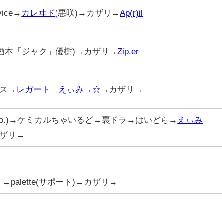
vice→
カレヰド
(悪咲)→カザリ→
Ap(r)il
(酒本「ジャク」優樹)→カザリ→
Zip.er
ス→
レガート
→
えぃみ→☆
→カザリ→
Vo.)→ケミカルちゃいるど→裏ドラ→はいどら→
えぃみ
ザリ→
→palette(サポート)→カザリ→