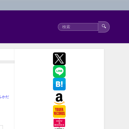
🔍
ふかだ