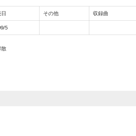
売日
その他
収録曲
09/5
解散