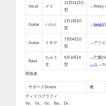
12月01日O
Vocal
メイ
→Risky 
型
2月19日O
Guitar
ハルヒ
→
beaU
型
7月04日O
Guitar
トキヤ
→アリエ
型
ちゅう
9月19日A
→亡骸(
Bass
太
型
→☆
→カ
関係者
サポートDrums
優
ディスコグラフィ
Vo.、Gt.、Gt.、Ba.、Dr.、