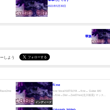
2021年5月30日
華族
ローしよう
fi:ne
→Rave2me
fi:ne Vocal KATSUYA →fi:ne→ Guitar AKI
→fi:ne→Dior→ZeeD'rive(北川裕晃) マッス...
インディーズ