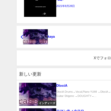
2021年8月28日
kaya
Xでフォ
新しい更新
DlociA
DlociA Drums→Vocal,Piano YUMI →DlociA
Guitar Shigeno →DOUGHTY→...
インディーズ