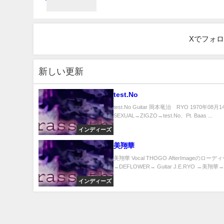
Xでフォ
新しい更新
test.No
test.No Guitar 岡本竜治 RYO 1970年08月
SEXUAL→ZIGZO→test.No、Pt. Baas ...
インディーズ
美翔華
美翔華 Vocal THOGO AfterImageのロー
→DEFLOWER→ Guitar J.E.RYO →美翔華→Br
インディーズ