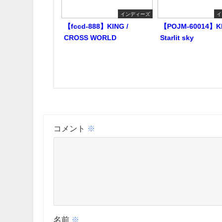
インディーズ
イ
【fccd-888】KING /
【POJM-60014】KI
CROSS WORLD
Starlit sky
コメント
※
名前
※