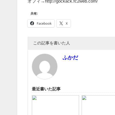
オフィ→http://gockack.fc2web.com/
共有:
Facebook
X
この記事を書いた人
ふかだ
最近書いた記事