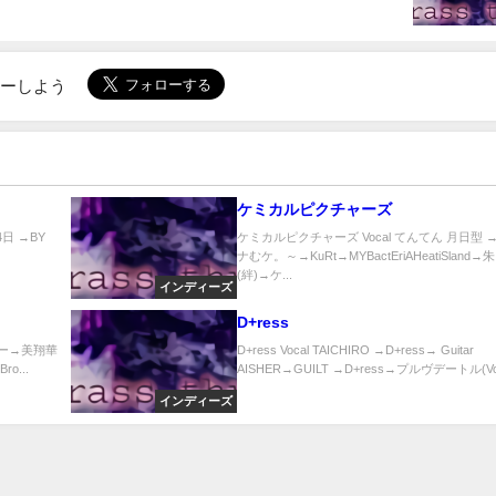
ローしよう
ケミカルピクチャーズ
14日 →BY
ケミカルピクチャーズ Vocal てんてん 月日型 
ナむケ。～→KuRt→MYBactEriAHeatiSland→
(絆)→ケ...
インディーズ
D+ress
ディー→美翔華
D+ress Vocal TAICHIRO →D+ress→ Guitar
o...
AISHER→GUILT →D+ress→プルヴデートル(Vo)
インディーズ