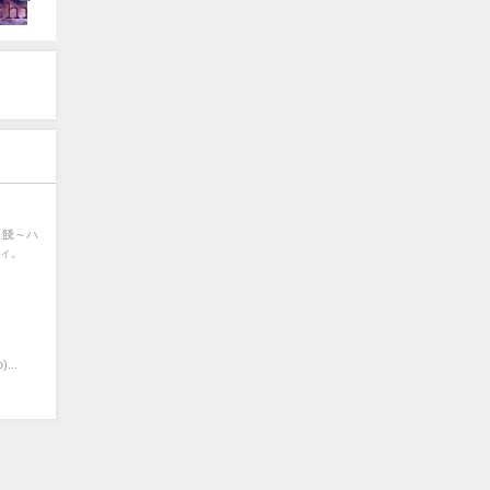
→餞～ハ
朱ィ。
...