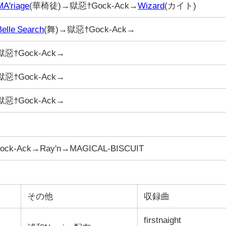
MA'riage
(華椅徒)→獄惡†Gock-Ack→
Wizard
(カイト)
Belle Search
(舞)→獄惡†Gock-Ack→
惡†Gock-Ack→
惡†Gock-Ack→
惡†Gock-Ack→
ck-Ack→Ray'n→MAGICAL-BISCUIT
その他
収録曲
firstnaight