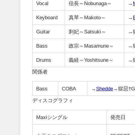
Vocal
信長～Nobunaga～
→
Keyboard
真琴～Makoto～
→
Guitar
刹妃～Satsuki～
→獄
Bass
政宗～Masamune～
→獄
Drums
義経～Yoshitsune～
→獄
関係者
Bass
COBA
→
Shedde
→獄惡†Go
ディスコグラフィ
Maxiシングル
発売日