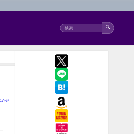
🔍
ふかだ