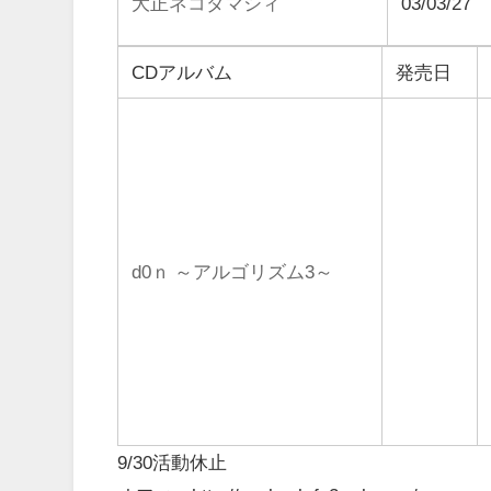
大正ネコダマシィ
03/03/27
CDアルバム
発売日
d0ｎ ～アルゴリズム3～
9/30活動休止