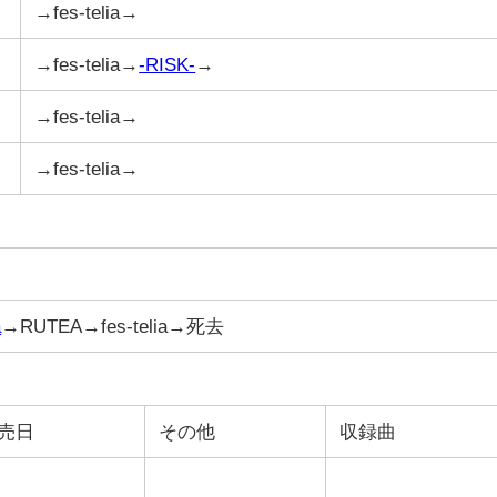
→fes-telia→
→fes-telia→
-RISK-
→
→fes-telia→
→fes-telia→
a
→RUTEA→fes-telia→死去
売日
その他
収録曲