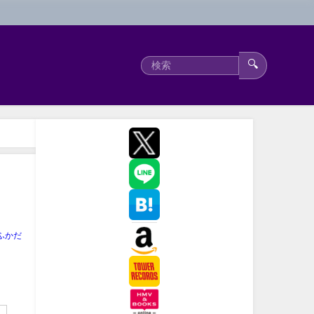
🔍
ふかだ