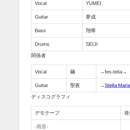
Vocal
YUMEI
Guitar
夢成
Bass
翔華
Drums
SEIJI
関係者
Vocal
繭
→fes-telia→
Guitar
聖夜
→
Stella Mari
ディスコグラフィ
デモテープ
発
-雨音-