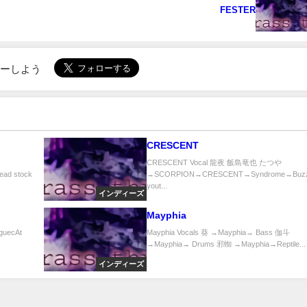
FESTER
ローしよう
CRESCENT
CRESCENT Vocal 龍夜 飯島竜也 たつや
ead stock
→SCORPION→CRESCENT→Syndrome→Buzz 
yout...
インディーズ
Mayphia
uecAt
Mayphia Vocals 葵 →Mayphia→ Bass 伽斗
→Mayphia→ Drums 邪蜘 →Mayphia→Reptile...
インディーズ