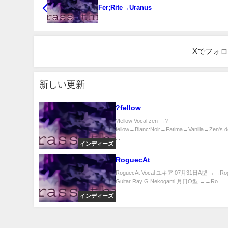
Fer;Rite→Uranus
Xでフォ
新しい更新
?fellow
?fellow Vocal zen →?
fellow→Blanc:Noir→Fatima→Vanilla→Zen's d
...
インディーズ
RoguecAt
RoguecAt Vocal ユキア 07月31日A型 →→Rog
Guitar Ray G Nekogami 月日O型 →→Ro...
インディーズ