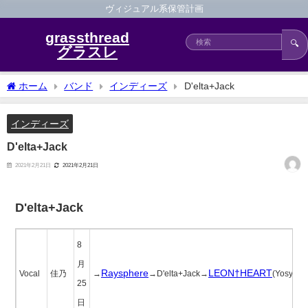
ヴィジュアル系保管計画
grassthread
🔍
グラスレ
ホーム
バンド
インディーズ
D'elta+Jack
インディーズ
D'elta+Jack
2021年2月21日
2021年2月21日
D'elta+Jack
8
月
Raysphere
LEON†HEART
Vocal
佳乃
→
→D'elta+Jack→
(Yosyno)
25
日