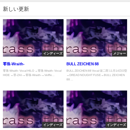
新しい更新
インディーズ
メジャー
零珠-Wraith-
BULL ZEICHEN 88
零珠-Wraith- Vocal HILO →零珠-Wraith- Vocal
BULL ZEICHEN 88 Vocal 栄二郎 11月14日O型
HIDE →罪-ZAI-→零珠-Wraith-→Velffe...
→DREAD NOUGHT FUSE→BULL ZEICHEN
88 ...
インディーズ
インディーズ