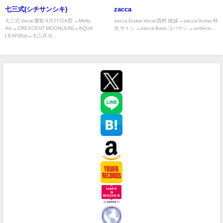
七三式(シチサンシキ)
zacca
七三式 Vocal 愛歌 9月27日A型 →Melty
zacca Guitar,Vocal 西村 雄誠 →zacca Guitar 時
Arc→CRESCENT MOON(JUN)→AQUA
光 サトシ →zacca Bass コバヤシ →undece...
LEAF(Ba)→七三式 G...