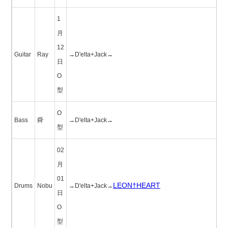
1
月
12
Guitar
Ray
→D'elta+Jack→
日
O
型
O
Bass
舜
→D'elta+Jack→
型
02
月
01
LEON†HEART
Drums
Nobu
→D'elta+Jack→
日
O
型