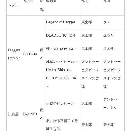
発売日
の
収録曲
作詞
作曲
ングル
他
Legend of Dagger
康太郎
タケ
DEAD JUNCTION
康太郎
ユウヤ
櫻 ～a cherry mall～
康太郎
康太郎
Dagger
配
03/12/14
Remain
布
地獄のハイヒール ～
アンドゥー
アンドゥー
Live at Shinjuku
とダガーリ
とダガーリ
Club Voice 03/11/6
メインの皆
メインの皆
～
様
様
アンドゥ
天使のピンヒール
康太郎
ー、タケ
配
試供品
04/05/01
布
君に贈る不器用で身
康太郎
康太郎
勝手な唄