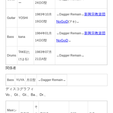
ー
24日O型
新興宗教楽団
1983年10月
→Dagger Remain→
Guitar
YOSHI
NoGoD
19日O型
(アキ)→
新興宗教楽団
1984年01月
→Dagger Remain→
Bass
kana
NoGoD
14日O型
→
TAKE(た
1983年07月
Drums
→Dagger Remain→
けはる)
21日A型
関係者
Bass
YUYA
月日型
→Dagger Remain→
ディスコグラフィ
Vo.、Gt.、Gt.、Ba.、Dr.、
そ
Maxiシ