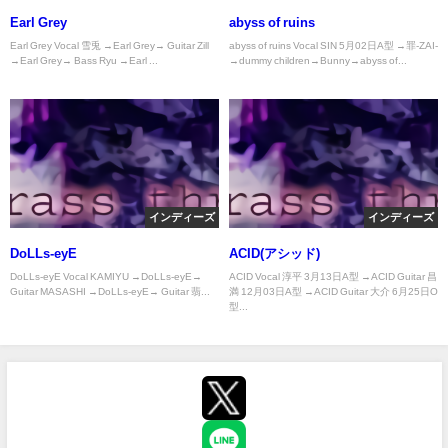
Earl Grey
abyss of ruins
Earl Grey Vocal 雪兎 →Earl Grey→ Guitar Zill
abyss of ruins Vocal SIN 5月02日A型 →罪-ZAI-
→Earl Grey→ Bass Ryu →Earl ...
→dummy children→Bunny→abyss of...
インディーズ
インディーズ
DoLLs-eyE
ACID(アシッド)
DoLLs-eyE Vocal KAMIYU →DoLLs-eyE→
ACID Vocal 淳平 3月13日A型 →ACID Guitar 昌
Guitar MASASHI →DoLLs-eyE→ Guitar 翡...
満 12月03日A型 →ACID Guitar 大介 6月25日O
型...