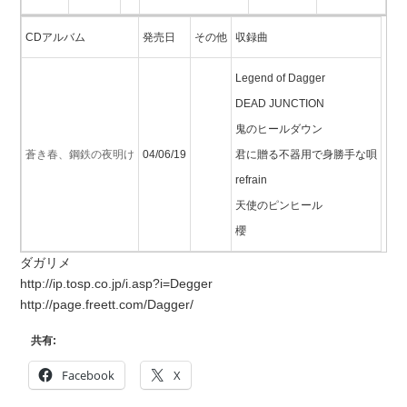
CDアルバム
発売日
その他
収録曲
Legend of Dagger
DEAD JUNCTION
鬼のヒールダウン
蒼き春、鋼鉄の夜明け
04/06/19
君に贈る不器用で身勝手な唄
refrain
天使のピンヒール
櫻
ダガリメ
http://ip.tosp.co.jp/i.asp?i=Degger
http://page.freett.com/Dagger/
共有:
Facebook
X