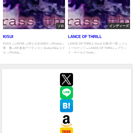
ソロ
インディーズ
KISUI
LANCE OF THRILL
KISUI →LAPSE→(何とか)CANDY→Phobia→
LANCE OF THRILL Vocal 土橋 宗一郎 →ジェ
希≠雅→6R 参加アーティスト Guitar Eika エイ
ミーロケッツ→LANCE OF THRILL→ブラッ
カ →Phobia...
ド・サーカス Guita...