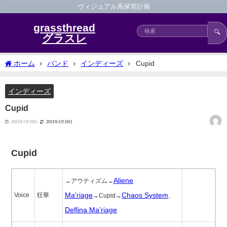
ヴィジュアル系保管計画
grassthread
🔍
グラスレ
ホーム
バンド
インディーズ
Cupid
インディーズ
Cupid
2021年2月19日
2021年2月19日
Cupid
Aliene
→アウティズム→
Ma'riage
Chaos System
Voice
狂華
→Cupid→
、
Deflina Ma'riage