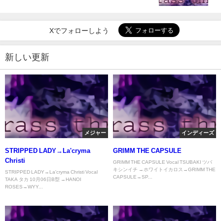
Xでフォローしよう
新しい更新
メジャー
インディーズ
STRIPPED LADY→La'cryma
GRIMM THE CAPSULE
Christi
GRIMM THE CAPSULE Vocal TSUBAKI ツバ
キシンイチ →ホワイトイカロス→GRIMM THE
STRIPPED LADY→La'cryma Christi Vocal
CAPSULE→SP...
TAKA タカ 10月06日B型 →HANOI
ROSES→WYY...