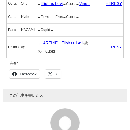
Eliphas Levi
Vinett
HERESY
Guitar
Shuri
→
→Cupid→
Guitar
Kyrie
→Form die Eros→Cupid→
Bass
KAGAMI
→Cupid→
LAREINE
Eliphas Levi
→
→
(鏡
HERESY
Drums
稀
花)→Cupid
共有:
Facebook
X
この記事を書いた人