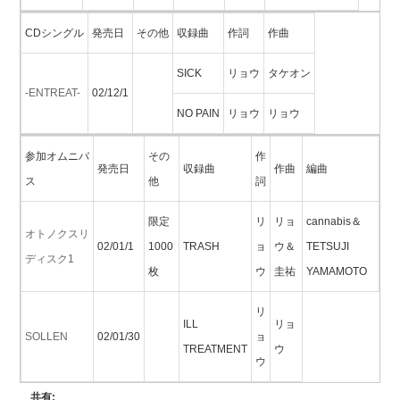
CDシングル
発売日
その他
収録曲
作詞
作曲
SICK
リョウ
タケオン
-ENTREAT-
02/12/1
NO PAIN
リョウ
リョウ
参加オムニバ
その
作
発売日
収録曲
作曲
編曲
ス
他
詞
限定
リ
リョ
cannabis＆
オトノクスリ
02/01/1
1000
TRASH
ョ
ウ＆
TETSUJI
ディスク1
枚
ウ
圭祐
YAMAMOTO
リ
ILL
リョ
SOLLEN
02/01/30
ョ
TREATMENT
ウ
ウ
共有: