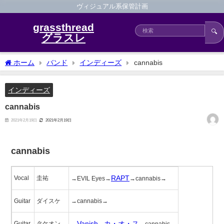
ヴィジュアル系保管計画
grassthread
🔍
グラスレ
ホーム
バンド
インディーズ
cannabis
インディーズ
cannabis
2021年2月19日
2021年2月19日
cannabis
RAPT
Vocal
圭祐
→EVIL Eyes→
→cannabis→
Guitar
ダイスケ
→cannabis→
Vanish
カ・オ・ス
Guitar
タケオン