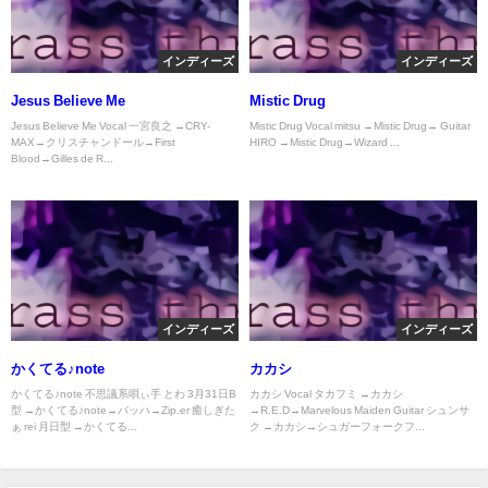
インディーズ
インディーズ
Jesus Believe Me
Mistic Drug
Jesus Believe Me Vocal 一宮良之 →CRY-
Mistic Drug Vocal mitsu →Mistic Drug→ Guitar
MAX→クリスチャンドール→First
HIRO →Mistic Drug→Wizard ...
Blood→Gilles de R...
インディーズ
インディーズ
かくてる♪note
カカシ
かくてる♪note 不思議系唄ぃ手 とわ 3月31日B
カカシ Vocal タカフミ →カカシ
型 →かくてる♪note→バッハ→Zip.er 癒しぎた
→R.E.D→Marvelous Maiden Guitar シュンサ
ぁ rei 月日型 →かくてる...
ク →カカシ→シュガーフォークフ...