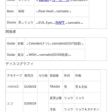
→
→
→cannabis→
Bass
裕樹
→Real Heart→cannabis→
RAPT
Drums
亮→リョウ
→EVIL Eyes→
→cannabis→
関係者
Guitar
奈都
→Celestier(ナツ)→cannabis(02/2/7脱退)→
Guitar
真治
→WISH→cannabis(02/3/8脱退)→
ディスコグラフィ
デモテープ
発売日
その他
収録曲
作詞
作曲
-AWAKE-
01/06/29
TRASH
亮
亮＆圭祐
真実は骸
リョウ
リョウ
エゴ
02/06/29
冷血
リョウ
リョウ＆タケオン