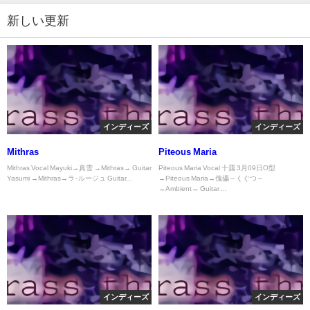
新しい更新
インディーズ
インディーズ
Mithras
Piteous Maria
Mithras Vocal Mayuki→真雪 →Mithras→ Guitar
Piteous Maria Vocal 十靄 3月09日O型
Yasumi →Mithras→ラ･ルージュ Guitar...
→Piteous Maria→傀儡～くぐつ～
→Ambient→ Guitar ...
インディーズ
インディーズ