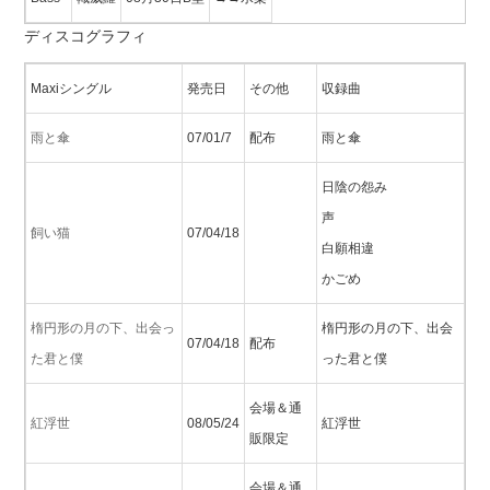
ディスコグラフィ
Maxiシングル
発売日
その他
収録曲
雨と傘
07/01/7
配布
雨と傘
日陰の怨み
声
飼い猫
07/04/18
白願相違
かごめ
楕円形の月の下、出会っ
楕円形の月の下、出会
07/04/18
配布
た君と僕
った君と僕
会場＆通
紅浮世
08/05/24
紅浮世
販限定
会場＆通