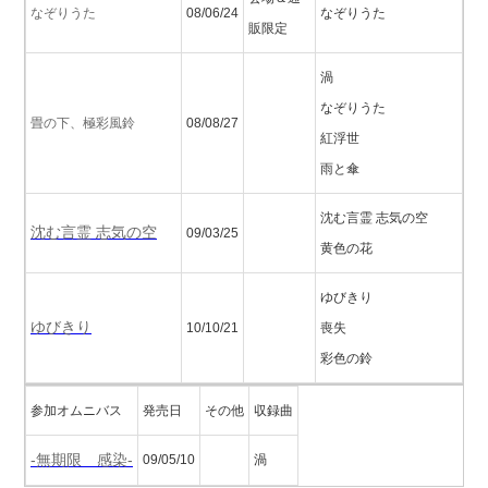
なぞりうた
08/06/24
なぞりうた
販限定
渦
なぞりうた
畳の下、極彩風鈴
08/08/27
紅浮世
雨と傘
沈む言霊 志気の空
沈む言霊 志気の空
09/03/25
黄色の花
ゆびきり
ゆびきり
10/10/21
喪失
彩色の鈴
参加オムニバス
発売日
その他
収録曲
-無期限∞感染-
09/05/10
渦