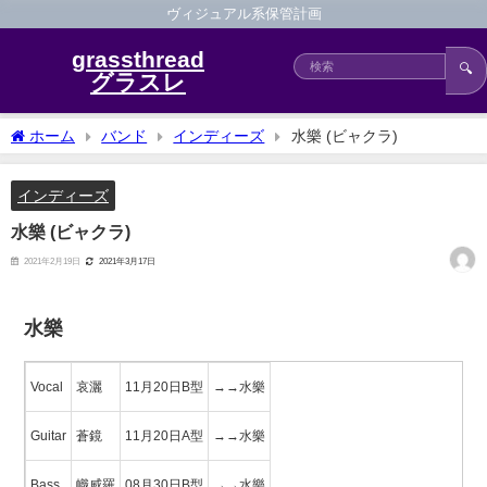
ヴィジュアル系保管計画
grassthread
🔍
グラスレ
ホーム
バンド
インディーズ
水樂 (ビャクラ)
インディーズ
水樂 (ビャクラ)
2021年2月19日
2021年3月17日
水樂
Vocal
哀灑
11月20日B型
→→水樂
Guitar
蒼鏡
11月20日A型
→→水樂
Bass
幟威羅
08月30日B型
→→水樂