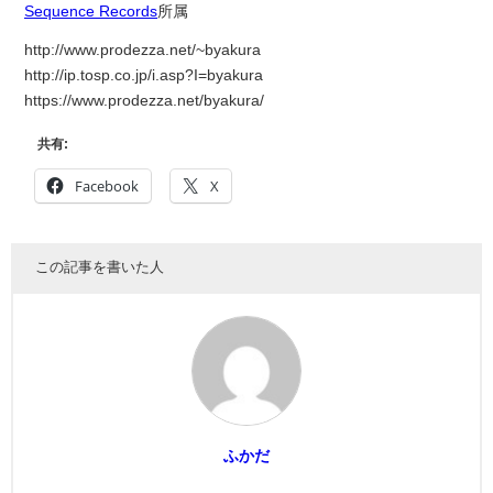
Sequence Records
所属
http://www.prodezza.net/~byakura
http://ip.tosp.co.jp/i.asp?I=byakura
https://www.prodezza.net/byakura/
共有:
Facebook
X
この記事を書いた人
ふかだ