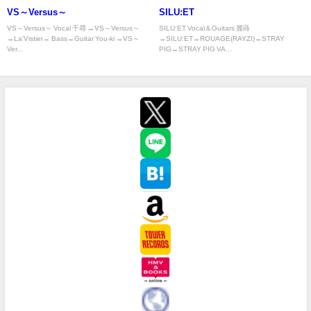
VS～Versus～
SILU:ET
VS～Versus～ Vocal 千尋 →VS～Versus～
SILU:ET Vocal＆Guitars 麗蒔
→La'Vistier→ Bass→Guitar You-ki →VS～
→SILU:ET→ROUAGE(RAYZI)→STRAY
Ver...
PIG→STRAY PIG VA...