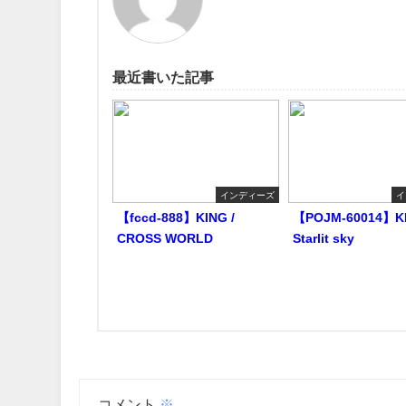
最近書いた記事
インディーズ
イ
【fccd-888】KING /
【POJM-60014】KI
CROSS WORLD
Starlit sky
コメント
※