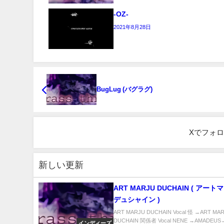
-OZ-
2021年8月28日
BugLug (バグラグ)
Xでフォ
新しい更新
ART MARJU DUCHAIN ( アートマージュ
デュシャイン )
ART MARJU DUCHAIN Vocal 怪 →ART MA
DUCHAIN 関係者 Vocal NENE →AMADEUS→
インディーズ