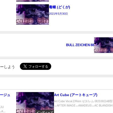
毒蛾 (どくが)
2021年5月30日
BULL ZEICHEN 88
ローしよう
Art Cube (アートキューブ)
Art Cube Vocal Z/Rem ゼタ/レム 08月09日AB型
→AFTER IMAGE→AMADEUS→AC BLANDISH→
RJU
A...
インディーズ