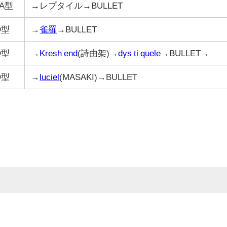
日A型
→レプタイル→BULLET
O型
→
雀羅
→BULLET
O型
→
Kresh end
(詩由架)→
dys ti quele
→BULLET→
O型
→
luciel
(MASAKI)→BULLET