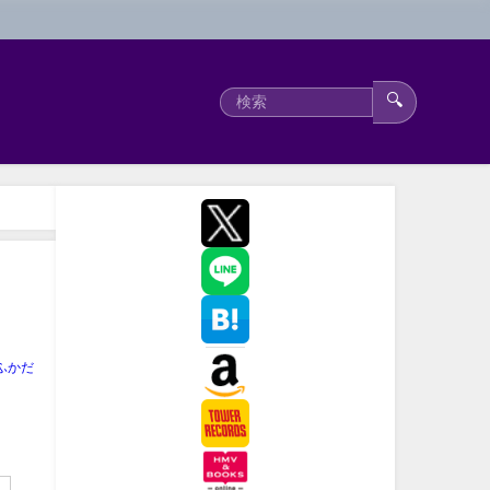
🔍
ふかだ