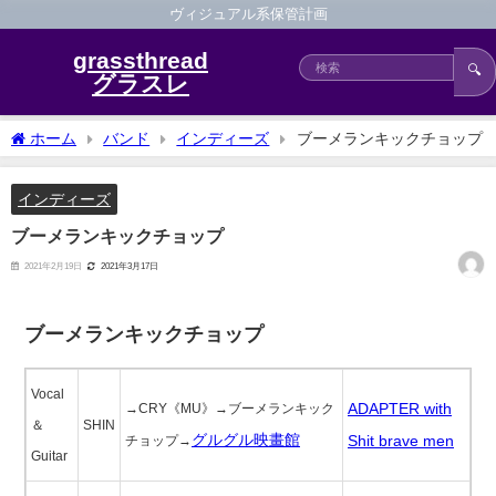
ヴィジュアル系保管計画
grassthread
🔍
グラスレ
ホーム
バンド
インディーズ
ブーメランキックチョップ
インディーズ
ブーメランキックチョップ
2021年2月19日
2021年3月17日
ブーメランキックチョップ
Vocal
ADAPTER with
→CRY《MU》→ブーメランキック
＆
SHIN
グルグル映畫館
Shit brave men
チョップ→
Guitar