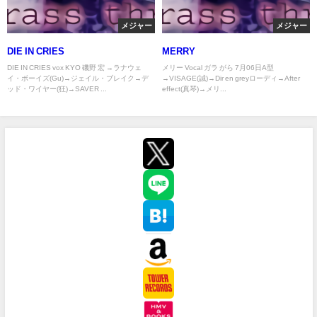
メジャー
メジャー
DIE IN CRIES
MERRY
DIE IN CRIES vox KYO 磯野 宏 →ラナウェ
メリー Vocal ガラ がら 7月06日A型
イ・ボーイズ(Gu)→ジェイル・ブレイク→デ
→VISAGE(誠)→Dir en greyローディ→After
ッド・ワイヤー(狂)→SAVER ...
effect(真琴)→メリ...