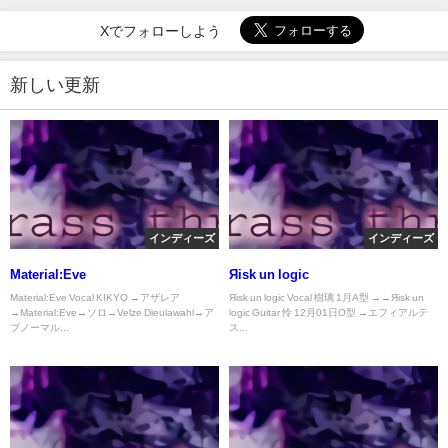
Xでフォローしよう
新しい更新
インディーズ
インディーズ
Material:Eve
Яisk un logic
Material:Eve Vocal KIKYO →アザレア
Яisk un logic Vocal 樹璃 1月A型 →→Яisk un
→Material:Eve→ソロ→Velze Dieulawahl→ア
logic Guitar 怜 12月01日O型 →エフィアルテ
ブノーマル...
ス...