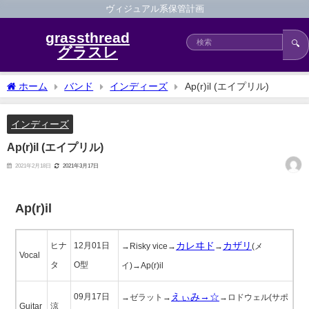
ヴィジュアル系保管計画
grassthread
🔍
グラスレ
ホーム
バンド
インディーズ
Ap(r)il (エイプリル)
インディーズ
Ap(r)il (エイプリル)
2021年2月18日
2021年3月17日
Ap(r)il
カレヰド
カザリ
ヒナ
12月01日
→Risky vice→
→
(メ
Vocal
タ
O型
イ)→Ap(r)il
えぃみ→☆
09月17日
→ゼラット→
→ロドウェル(サポ
Guitar
涼