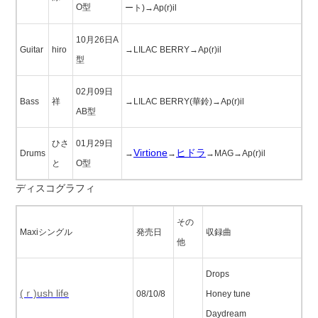
O型
ート)→Ap(r)il
10月26日A
Guitar
hiro
→LILAC BERRY→Ap(r)il
型
02月09日
Bass
祥
→LILAC BERRY(華鈴)→Ap(r)il
AB型
ひさ
01月29日
Virtione
ヒドラ
Drums
→
→
→MAG→Ap(r)il
と
O型
ディスコグラフィ
その
Maxiシングル
発売日
収録曲
他
Drops
(ｒ)ush life
08/10/8
Honey tune
Daydream