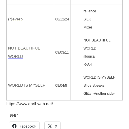
reliance
(r)everb
08/12/24
SiLK
Mixer
NOT BEAUTIFUL
NOT BEAUTIFUL
WORLD
09/03/11
WORLD
illogical
R-A-T
WORLD IS MYSELF
WORLD IS MYSELF
09/04/8
Slide Speaker
Glitter-Another side-
https://www.april-web.net/
共有:
Facebook
X