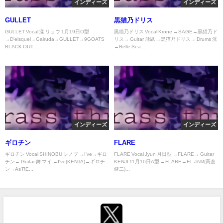
インディーズ
インディーズ
GULLET
黒猫乃ドリス
GULLET Vocal 漾 リョウ 1月19日O型
黒猫乃ドリス Vocal Krone →SAGE→黒猫乃ド
→D'elsquel→Galruda→GULLET→9GOATS
リス→ Guitar 飛凪 →黒猫乃ドリス→ Drums 洸
BLACK OUT ...
→Belle Sea...
インディーズ
インディーズ
ギロチン
FLARE
ギロチン Vocal SHINOBU シノブ →I've→ギロ
FLARE Vocal Jyun 月日型 →FLARE→ Guitar
チン→ Guitar 舞 マイ →I've(KENTA)→ギロチ
KENJI 11月10日A型 →FLARE→EL JAM(高倉
ン→As'RE...
健二)...