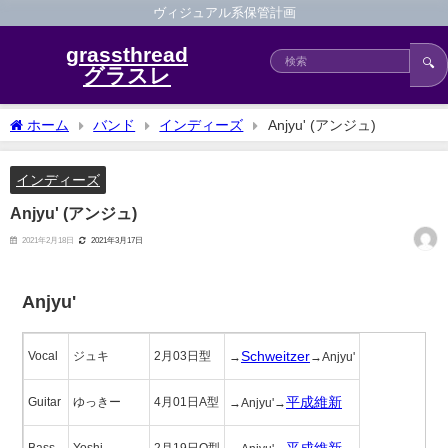
ヴィジュアル系保管計画
grassthread
🔍
グラスレ
ホーム
バンド
インディーズ
Anjyu' (アンジュ)
インディーズ
Anjyu' (アンジュ)
2021年2月18日
2021年3月17日
Anjyu'
Schweitzer
Vocal
ジュキ
2月03日型
→
→Anjyu'
平成維新
Guitar
ゆっきー
4月01日A型
→Anjyu'→