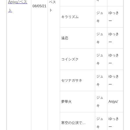
Anjyu'ベス
ベス
08/05/21
ト
ト
ジュ
ゆっき
キラリズム
キ
ー
ジュ
ゆっき
遠恋
キ
ー
ジュ
ゆっき
コイシズク
キ
ー
ジュ
ゆっき
セツナガサネ
キ
ー
ジュ
夢華火
Anjyu'
キ
ジュ
ゆっき
寒空の公演で…
キ
ー