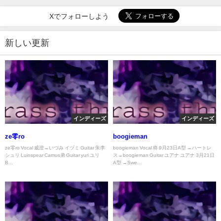
Xでフォローしよう
新しい更新
インディーズ
インディーズ
ze零ro
boogieman
ze零ro Vocal 威澄→いづみ イヅミ Guitar 朱李
boogieman Vocal 柊 9月23日A型 →ハートレ
シュリ Luinspear Camus弟 Guitar yuri ユリ
ス→boogieman Guitar ユアナ ユアナ 3月21日
B...
A型 →Swe...