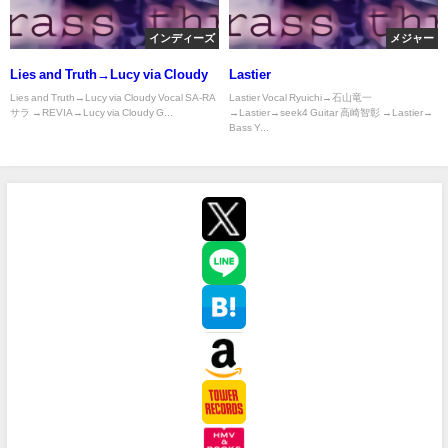
インディーズ
メジャー
Lies and Truth→Lucy via Cloudy
Lastier
Lies and Truth→Lucy via Cloudy Vocal SA-RA
Lastier Vocal Ryuichi→石山竜一
サラ →REVIA→Lucy via Cloudy G...
→Lastier→seek4 Guitar 高崎智彰 →Lastier→
Bass Y...