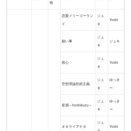
他
恋愛メリーゴーラン
ジュ
Yoshi
ド
キ
ジュ
願い事
ジュキ
キ
ジュ
雨心
Yoshi
キ
ジュ
ゆっき
空想理論拒絶主義
キ
ー
ジュ
ゆっき
星屑～hoshikuzu～
キ
ー
ジュ
オキライアナタ
Yoshi
キ