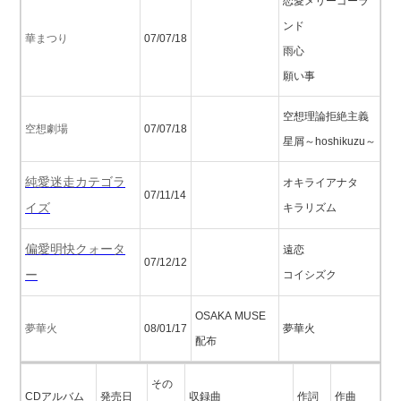
恋愛メリーゴーラ
ンド
華まつり
07/07/18
雨心
願い事
空想理論拒絶主義
空想劇場
07/07/18
星屑～hoshikuzu～
純愛迷走カテゴラ
オキライアナタ
07/11/14
イズ
キラリズム
偏愛明快クォータ
遠恋
07/12/12
ー
コイシズク
OSAKA MUSE
夢華火
08/01/17
夢華火
配布
その
CDアルバム
発売日
収録曲
作詞
作曲