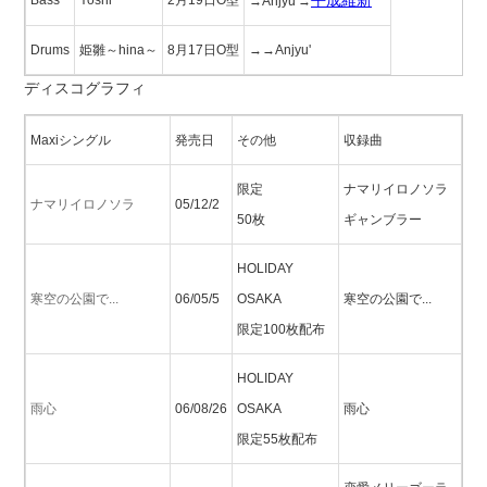
平成維新
Bass
Yoshi
2月19日O型
→Anjyu'→
Drums
姫雛～hina～
8月17日O型
→→Anjyu'
ディスコグラフィ
Maxiシングル
発売日
その他
収録曲
限定
ナマリイロノソラ
ナマリイロノソラ
05/12/2
50枚
ギャンブラー
HOLIDAY
寒空の公園で...
06/05/5
OSAKA
寒空の公園で...
限定100枚配布
HOLIDAY
雨心
06/08/26
OSAKA
雨心
限定55枚配布