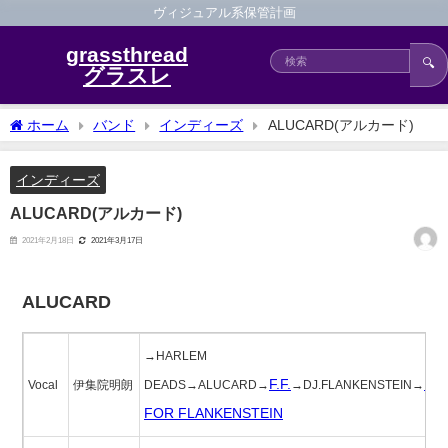
ヴィジュアル系保管計画
grassthread
🔍
グラスレ
ホーム
バンド
インディーズ
ALUCARD(アルカード)
インディーズ
ALUCARD(アルカード)
2021年2月18日
2021年3月17日
ALUCARD
→HARLEM
F.F.
FL
Vocal
伊集院明朗
DEADS→ALUCARD→
→DJ.FLANKENSTEIN→
FOR FLANKENSTEIN