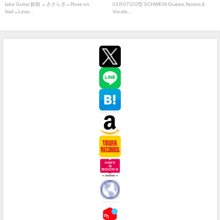
labe Guitar 銀狼 →きさらぎ→Rose en
03月07日O型 SCHWEIN Guitars,Noises＆
Nail→Leas...
Vocals...