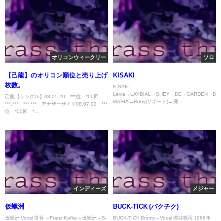
オリコンウィークリー
ソロ
【己龍】のオリコン順位と売り上げ
KISAKI
枚数。
KISAKI
Levia→LAYBIAL→SHEY≠DE→GARDEN→De=p
己龍【シングル】08.05.20 ***位 *00回
MARIA→Ruby(サポート)→廃...
***,*** ***,*** アナザーサイド08.07.02 ***
位 *00回 *...
インディーズ
メジャー
仮螺洲
BUCK-TICK (バクチク)
仮螺洲 Vocal 世音 →Franz Kafka→仮螺洲→S-
BUCK-TICK Drums→Vocal 櫻井敦司 1966年