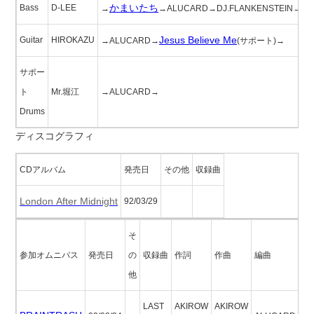
かまいたち
Bass
D-LEE
→
→ALUCARD→DJ.FLANKENSTEIN→
Jesus Believe Me
Guitar
HIROKAZU
→ALUCARD→
(サポート)→
サポー
ト
Mr.堀江
→ALUCARD→
Drums
ディスコグラフィ
CDアルバム
発売日
その他
収録曲
London After Midnight
92/03/29
そ
参加オムニバス
発売日
の
収録曲
作詞
作曲
編曲
他
LAST
AKIROW
AKIROW