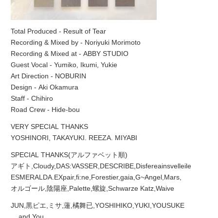
Total Produced - Result of Tear
Recording & Mixed by - Noriyuki Morimoto
Recording & Mixed at - ABBY STUDIO
Guest Vocal - Yumiko, Ikumi, Yukie
Art Direction - NOBURIN
Design - Aki Okamura
Staff - Chihiro
Road Crew - Hide-bou
VERY SPECIAL THANKS
YOSHINORI, TAKAYUKI. REEZA. MIYABI
SPECIAL THANKS(アルファベット順)
アギト,Cloudy,DAS:VASSER,DESCRIBE,Disfereainsvelleile
ESMERALDA.EXpair,fi:ne,Forestier,gaia,G~Angel,Mars,
オルゴール,陰陽座,Palette,螺旋,Schwarze Katz,Waive
JUN,黒ピエ,ミサ,蓮,橘舞已,YOSHIHIKO,YUKI,YOUSUKE
... and You