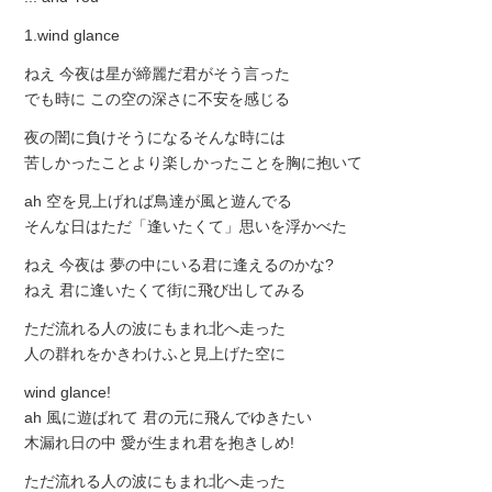
1.wind glance
ねえ 今夜は星が締麗だ君がそう言った
でも時に この空の深さに不安を感じる
夜の闇に負けそうになるそんな時には
苦しかったことより楽しかったことを胸に抱いて
ah 空を見上げれば鳥達が風と遊んでる
そんな日はただ「逢いたくて」思いを浮かべた
ねえ 今夜は 夢の中にいる君に逢えるのかな?
ねえ 君に逢いたくて街に飛び出してみる
ただ流れる人の波にもまれ北へ走った
人の群れをかきわけふと見上げた空に
wind glance!
ah 風に遊ばれて 君の元に飛んでゆきたい
木漏れ日の中 愛が生まれ君を抱きしめ!
ただ流れる人の波にもまれ北へ走った