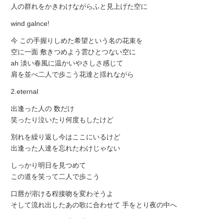
人の群れをかきわけながらふと見上げた空に
wind galnce!
今 この手握りしめた希望という名の花束を
空に一面 敷きつめよう雲ひとつない空に
ah 淡い春風に温かいやさしさ感じて
肩を並べ二人で歩こう花達と揺れながら
2.eternal
出逢った人の 数だけ
笑ったり泣いたり何度もしたけど
別れを繰り返し今はここにいるけど
出逢った人達を忘れたわけじゃない
しっかり明日を見つめて
この道を笑って二人で歩こう
口唇が溶ける程接吻を変わそうよ
そして流れ出したあの歌に合わせて 手をとり夜の中へ