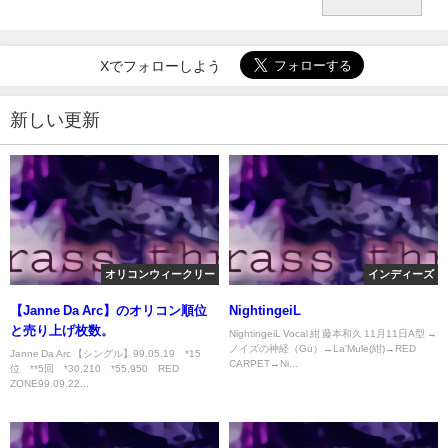
Xでフォローしよう
新しい更新
オリコンウィークリー
インディーズ
【Janne Da Arc】のオリコン順位
NightingeiL
と売り上げ枚数。
NightingeiL Vocal 紺 藤本和久 11月11日A型 →
ノイズの神経（Gu）→La'Mule(紺)→RED
Janne Da Arc 【シングル】99.05.19 *15
CARPET→Ni...
位 **5回 *30,210 *55,950 RED
ZONE99.09.22...