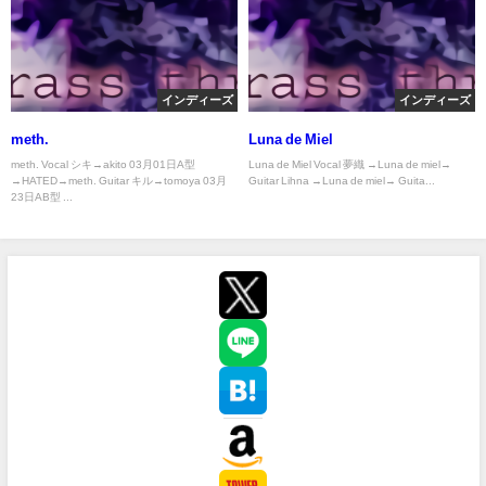
インディーズ
インディーズ
meth.
Luna de Miel
meth. Vocal シキ→akito 03月01日A型
Luna de Miel Vocal 夢織 →Luna de miel→
→HATED→meth. Guitar キル→tomoya 03月
Guitar Lihna →Luna de miel→ Guita...
23日AB型 ...