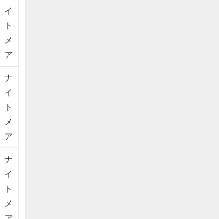
イ
ト
メ
ア
ナ
イ
ト
メ
ア
ナ
イ
ト
メ
ア