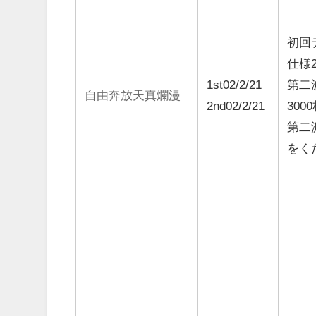
初回
仕様2
1st02/2/21
第二波
自由奔放天真爛漫
2nd02/2/21
300
第二
をく