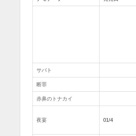
サバト
断罪
赤鼻のトナカイ
夜宴
01/4