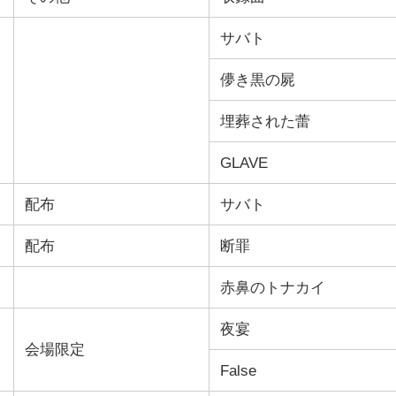
サバト
儚き黒の屍
埋葬された蕾
GLAVE
配布
サバト
配布
断罪
赤鼻のトナカイ
夜宴
会場限定
False