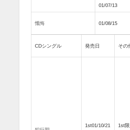
01/07/13
懺悔
01/08/15
CDシングル
発売日
その
1st01/10/21
1st
犯行期