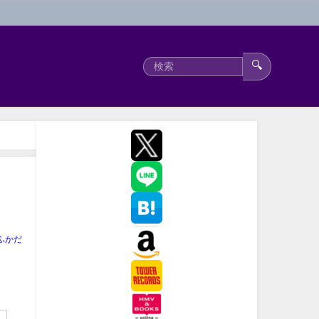
🔍
ふかだ