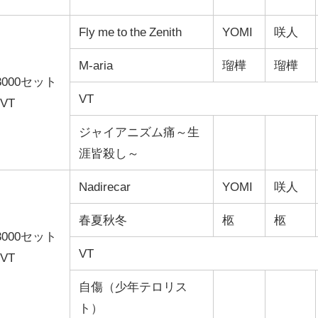
Fly me to the Zenith
YOMI
咲人
M-aria
瑠樺
瑠樺
000セット
VT
VT
ジャイアニズム痛～生
涯皆殺し～
Nadirecar
YOMI
咲人
春夏秋冬
柩
柩
000セット
VT
VT
自傷（少年テロリス
ト）