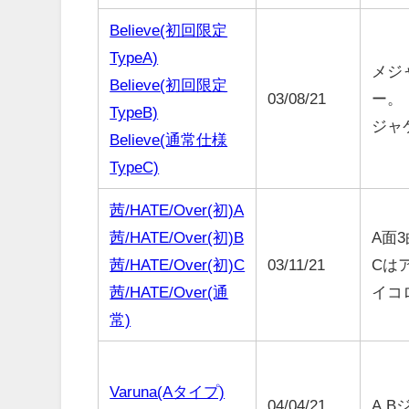
Believe(初回限定
TypeA)
メジ
Believe(初回限定
03/08/21
ー。
TypeB)
ジャ
Believe(通常仕様
TypeC)
茜/HATE/Over(初)A
茜/HATE/Over(初)B
A面3
茜/HATE/Over(初)C
03/11/21
Cは
茜/HATE/Over(通
イコ
常)
Varuna(Aタイプ)
04/04/21
A,