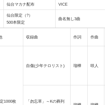
仙台マカナ配布
VICE
仙台限定（?）
曲名無し3曲
500本限定
他
収録曲
作詞
作曲
自傷(少年テロリスト)
瑠樺
咲人
限定1000枚
「勿忘草」～Kの葬列
瑠樺
瑠樺