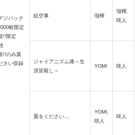
瑠樺,
絵空事
瑠樺
デジパック
咲人
000枚限定
!!限定
0枚
派!!のみ翼
ジャイアニズム痛～生
ださい収録
YOMI
咲人
涯皆殺し～
YOMI,
翼をください…
咲人
咲人