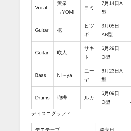
黄泉
7月14日A
Vocal
ヨミ
→YOMI
型
ヒツ
3月05日
Guitar
柩
ギ
AB型
サキ
6月29日
Guitar
咲人
ト
O型
ニー
6月23日A
Bass
Ni～ya
ヤ
型
6月09日
Drums
瑠樺
ルカ
O型
ディスコグラフィ
デモテープ
発売日